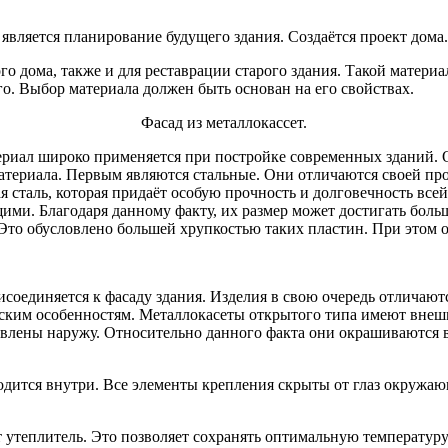
 является планирование будущего здания. Создаётся проект дом
о дома, также и для реставрации старого здания. Такой материа
о. Выбор материала должен быть основан на его свойствах.
Фасад из металлокассет.
риал широко применяется при постройке современных зданий. О
териала. Первым являются стальные. Они отличаются своей про
 сталь, которая придаёт особую прочность и долговечность все
ими. Благодаря данному факту, их размер может достигать боль
Это обусловлено большей хрупкостью таких пластин. При этом о
рисоединяется к фасаду здания. Изделия в свою очередь отличаю
еским особенностям. Металлокасеты открытого типа имеют внеш
влены наружу. Относительно данного факта они окрашиваются в
дится внутри. Все элементы крепления скрыты от глаз окружающ
теплитель. Это позволяет сохранять оптимальную температуру в