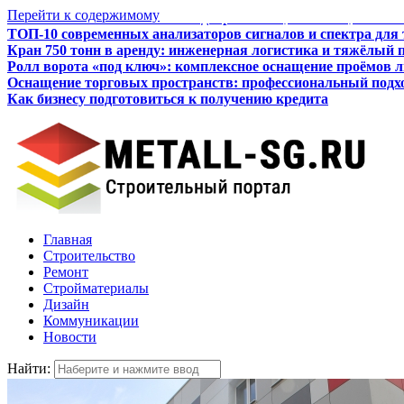
Перейти к содержимому
ТОП-10 современных анализаторов сигналов и спектра для
Кран 750 тонн в аренду: инженерная логистика и тяжёлый 
Ролл ворота «под ключ»: комплексное оснащение проёмов 
Оснащение торговых пространств: профессиональный подхо
Как бизнесу подготовиться к получению кредита
Итальянские межкомнатные двери: стиль, качество, технол
Главная
Строительство
Ремонт
Стройматериалы
Дизайн
Коммуникации
Новости
Найти: