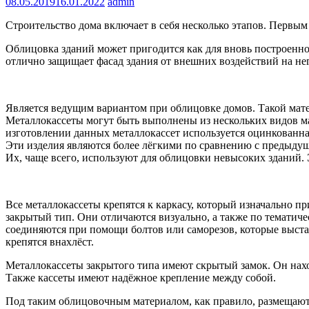
08.05.2019
16.01.2022
admin
Строительство дома включает в себя несколько этапов. Первым
Облицовка зданий может пригодится как для вновь построенног
отлично защищает фасад здания от внешних воздействий на нег
Является ведущим вариантом при облицовке домов. Такой мате
Металлокассеты могут быть выполнены из нескольких видов ма
изготовлении данных металлокассет используется оцинкованная
Эти изделия являются более лёгкими по сравнению с предыдущ
Их, чаще всего, используют для облицовки невысоких зданий. 
Все металлокассеты крепятся к каркасу, который изначально п
закрытый тип. Они отличаются визуально, а также по тематич
соединяются при помощи болтов или саморезов, которые выста
крепятся внахлёст.
Металлокассеты закрытого типа имеют скрытый замок. Он нахо
Также кассеты имеют надёжное крепление между собой.
Под таким облицовочным материалом, как правило, размещают у