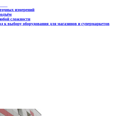
 точных измерений
подъём
любой сложности
д к выбору оборудования для магазинов и супермаркетов
огии