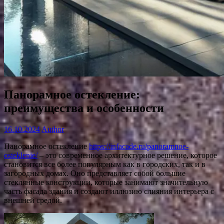
Панорамное остекление:
преимущества и особенности
16.10.2024
Author
Панорамное остекление
https://infacade.ru/panoramnoe-
osteklenie/
– это современное архитектурное решение, которое
становится все более популярным как в городских, так и в
загородных домах. Оно представляет собой большие
стеклянные конструкции, которые занимают значительную
часть фасада здания и создают иллюзию слияния интерьера с
внешней средой.