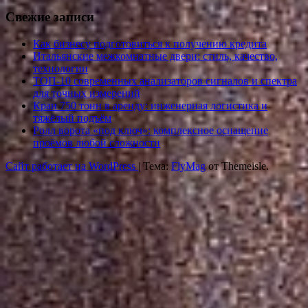
Свежие записи
Как бизнесу подготовиться к получению кредита
Итальянские межкомнатные двери: стиль, качество,
технологии
ТОП-10 современных анализаторов сигналов и спектра
для точных измерений
Кран 750 тонн в аренду: инженерная логистика и
тяжёлый подъём
Ролл ворота «под ключ»: комплексное оснащение
проёмов любой сложности
Сайт работает на WordPress
|
Тема:
FlyMag
от Themeisle.