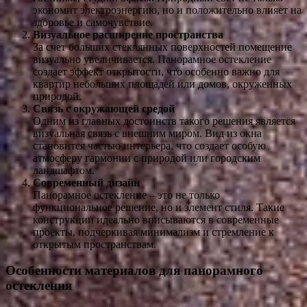
экономит электроэнергию, но и положительно влияет на
здоровье и самочувствие.
Визуальное расширение пространства
За счет больших стеклянных поверхностей помещение
визуально увеличивается. Панорамное остекление
создает эффект открытости, что особенно важно для
квартир небольших площадей или домов, окруженных
природой.
Связь с окружающей средой
Одним из главных достоинств такого решения является
визуальная связь с внешним миром. Вид из окна
становится частью интерьера, что создает особую
атмосферу гармонии с природой или городским
ландшафтом.
Современный дизайн
Панорамное остекление – это не только
функциональное решение, но и элемент стиля. Такие
конструкции идеально вписываются в современные
проекты, подчеркивая минимализм и стремление к
открытым пространствам.
Особенности материалов для панорамного
остекления