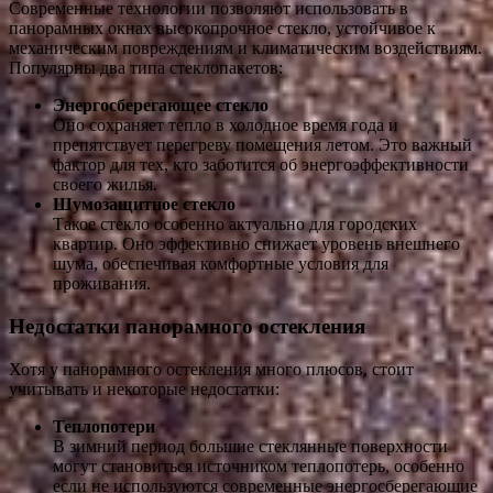
Современные технологии позволяют использовать в
панорамных окнах высокопрочное стекло, устойчивое к
механическим повреждениям и климатическим воздействиям.
Популярны два типа стеклопакетов:
Энергосберегающее стекло
Оно сохраняет тепло в холодное время года и
препятствует перегреву помещения летом. Это важный
фактор для тех, кто заботится об энергоэффективности
своего жилья.
Шумозащитное стекло
Такое стекло особенно актуально для городских
квартир. Оно эффективно снижает уровень внешнего
шума, обеспечивая комфортные условия для
проживания.
Недостатки панорамного остекления
Хотя у панорамного остекления много плюсов, стоит
учитывать и некоторые недостатки:
Теплопотери
В зимний период большие стеклянные поверхности
могут становиться источником теплопотерь, особенно
если не используются современные энергосберегающие