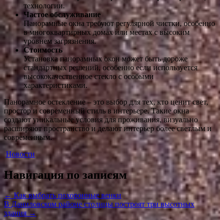
технологии.
Частое обслуживание
Панорамные окна требуют регулярной чистки, особенно
в многоквартирных домах или местах с высоким
уровнем загрязнения.
Стоимость
Установка панорамных окон может быть дороже
стандартных решений, особенно если используется
высококачественное стекло с особыми
характеристиками.
Панорамное остекление – это выбор для тех, кто ценит свет,
простор и современный стиль в интерьере. Такие окна
создают уникальные условия для проживания, визуально
расширяют пространство и делают интерьер более светлым и
современным.
Новости
Навигация по записям
←
Как выбрать похоронные венки
В Даниловском районе столицы построят три высотных
здания
→