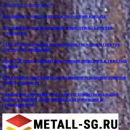
Перейти к содержимому
Как бизнесу подготовиться к получению кредита
Итальянские межкомнатные двери: стиль, качество,
технологии
ТОП-10 современных анализаторов сигналов и спектра
для точных измерений
Кран 750 тонн в аренду: инженерная логистика и тяжёлый
подъём
Ролл ворота «под ключ»: комплексное оснащение проёмов
любой сложности
Оснащение торговых пространств: профессиональный
подход к выбору оборудования для магазинов и
супермаркетов