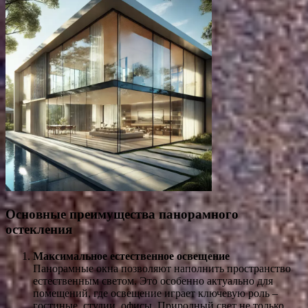
Основные преимущества панорамного
остекления
Максимальное естественное освещение
Панорамные окна позволяют наполнить пространство
естественным светом. Это особенно актуально для
помещений, где освещение играет ключевую роль –
гостиные, студии, офисы. Природный свет не только