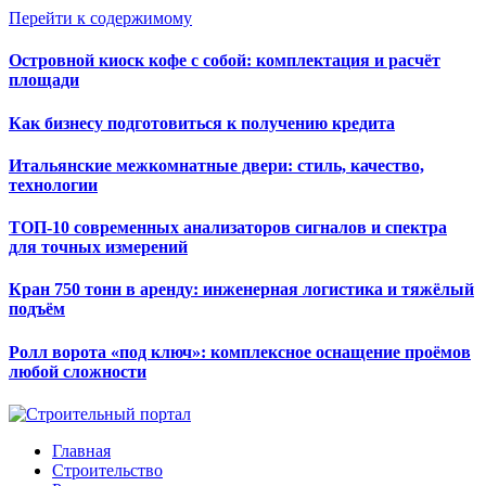
Перейти к содержимому
Островной киоск кофе с собой: комплектация и расчёт
площади
Как бизнесу подготовиться к получению кредита
Итальянские межкомнатные двери: стиль, качество,
технологии
ТОП-10 современных анализаторов сигналов и спектра
для точных измерений
Кран 750 тонн в аренду: инженерная логистика и тяжёлый
подъём
Ролл ворота «под ключ»: комплексное оснащение проёмов
любой сложности
Главная
Строительство