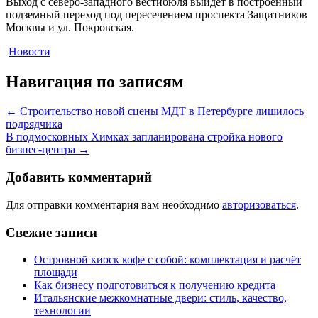
Выход с северо-западного вестибюля выйдет в построенный
подземный переход под пересечением проспекта Защитников
Москвы и ул. Покровская.
Новости
Навигация по записям
←
Строительство новой сцены МДТ в Петербурге лишилось
подрядчика
В подмосковных Химках запланирована стройка нового
бизнес-центра
→
Добавить комментарий
Для отправки комментария вам необходимо
авторизоваться
.
Свежие записи
Островной киоск кофе с собой: комплектация и расчёт
площади
Как бизнесу подготовиться к получению кредита
Итальянские межкомнатные двери: стиль, качество,
технологии