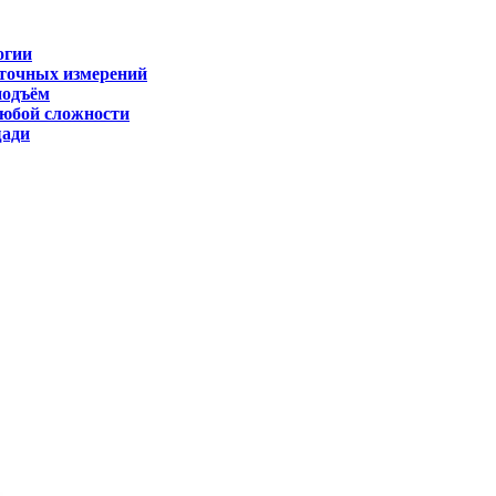
огии
 точных измерений
подъём
любой сложности
щади