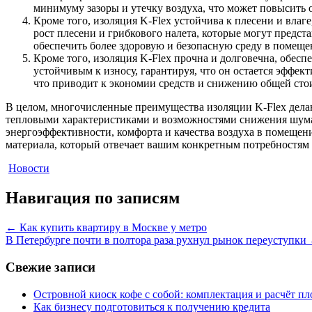
минимуму зазоры и утечку воздуха, что может повысить
Кроме того, изоляция K-Flex устойчива к плесени и влаг
рост плесени и грибкового налета, которые могут предст
обеспечить более здоровую и безопасную среду в помеще
Кроме того, изоляция K-Flex прочна и долговечна, обес
устойчивым к износу, гарантируя, что он остается эффек
что приводит к экономии средств и снижению общей сто
В целом, многочисленные преимущества изоляции K-Flex дела
тепловыми характеристиками и возможностями снижения шума,
энергоэффективности, комфорта и качества воздуха в помеще
материала, который отвечает вашим конкретным потребностям
Новости
Навигация по записям
←
Как купить квартиру в Москве у метро
В Петербурге почти в полтора раза рухнул рынок переуступки
Свежие записи
Островной киоск кофе с собой: комплектация и расчёт п
Как бизнесу подготовиться к получению кредита