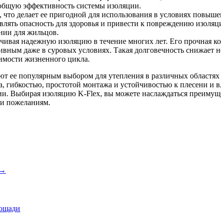
 общую эффективность системы изоляции.
е, что делает ее пригодной для использования в условиях повыш
авлять опасность для здоровья и привести к повреждению изоля
нии для жильцов.
печивая надежную изоляцию в течение многих лет. Его прочная 
тивным даже в суровых условиях. Такая долговечность снижает 
имости жизненного цикла.
ют ее популярным выбором для утепления в различных областях
 гибкостью, простотой монтажа и устойчивостью к плесени и в
нии. Выбирая изоляцию K-Flex, вы можете наслаждаться преиму
 и пожеланиям.
→
лощади