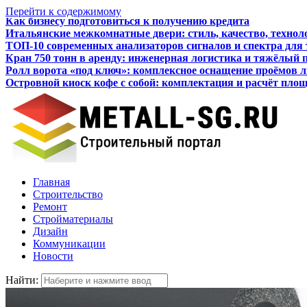
Перейти к содержимому
Итальянские межкомнатные двери: стиль, качество, технол
ТОП-10 современных анализаторов сигналов и спектра для
Кран 750 тонн в аренду: инженерная логистика и тяжёлый 
Ролл ворота «под ключ»: комплексное оснащение проёмов 
Островной киоск кофе с собой: комплектация и расчёт пло
Как бизнесу подготовиться к получению кредита
Главная
Строительство
Ремонт
Стройматериалы
Дизайн
Коммуникации
Новости
Найти: