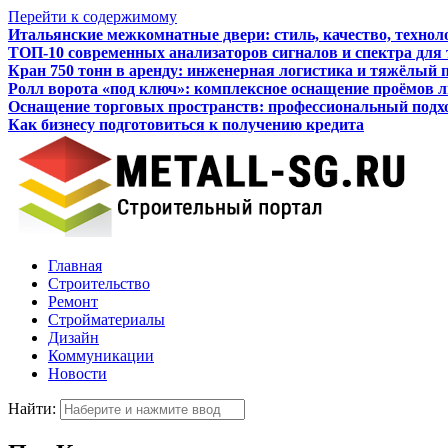
Перейти к содержимому
Итальянские межкомнатные двери: стиль, качество, технол
ТОП-10 современных анализаторов сигналов и спектра для
Кран 750 тонн в аренду: инженерная логистика и тяжёлый 
Ролл ворота «под ключ»: комплексное оснащение проёмов 
Оснащение торговых пространств: профессиональный подхо
Как бизнесу подготовиться к получению кредита
Главная
Строительство
Ремонт
Стройматериалы
Дизайн
Коммуникации
Новости
Найти: