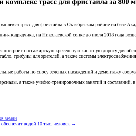
 комплекс трасс для фристайла за 800 м
омплекса трасс для фристайла в Октябрьском районе на базе Ак
ии-подрядчика, на Николаевской сопке до июля 2018 года возве
ия построит пассажирскую кресельную канатную дорогу для обсл
табло, трибуны для зрителей, а также системы электроснабжения
ельные работы по сносу зеленых насаждений и демонтажу соору
рсиады, а также учебно-тренировочных занятий и состязаний, в
ов земли
 обеспечит водой 10 тыс. человек
→