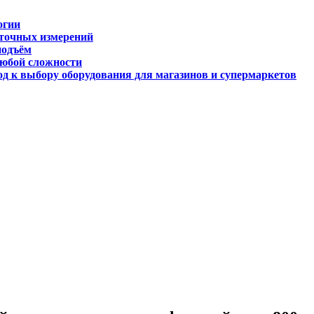
огии
 точных измерений
подъём
любой сложности
д к выбору оборудования для магазинов и супермаркетов