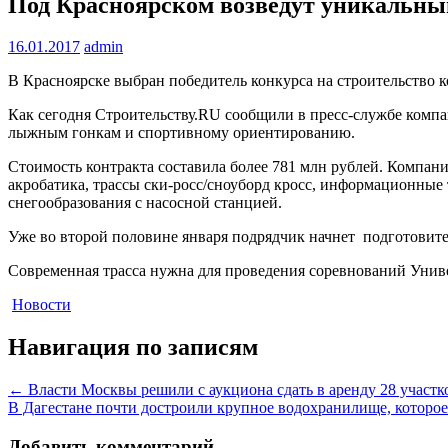
Под Красноярском возведут уникальный
16.01.2017
admin
В Красноярске выбран победитель конкурса на строительство к
Как сегодня Строительству.RU сообщили в пресс-службе компан
лыжным гонкам и спортивному ориентированию.
Стоимость контракта составила более 781 млн рублей. Компан
акробатика, трассы ски-росс/сноуборд кросс, информационные 
снегообразования с насосной станцией.
Уже во второй половине января подрядчик начнет подготовит
Современная трасса нужна для проведения соревнований Униве
Новости
Навигация по записям
←
Власти Москвы решили с аукциона сдать в аренду 28 участк
В Дагестане почти достроили крупное водохранилище, которое
Добавить комментарий