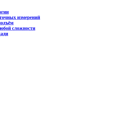
огии
 точных измерений
подъём
любой сложности
щади