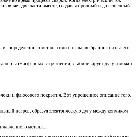
овке во время процесса сварки. Когда электрический ток
 сплавляет две части вместе, создавая прочный и долговечный
я из определенного металла или сплава, выбранного из-за его
лл от атмосферных загрязнений, стабилизирует дугу и может
волоки и флюсового покрытия. Вот упрощенное описание того,
сильный нагрев, образуя электрическую дугу между кончиком
сплавленного металла.