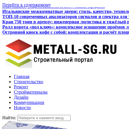
Перейти к содержимому
Итальянские межкомнатные двери: стиль, качество, технол
ТОП-10 современных анализаторов сигналов и спектра для
Кран 750 тонн в аренду: инженерная логистика и тяжёлый 
Ролл ворота «под ключ»: комплексное оснащение проёмов 
Островной киоск кофе с собой: комплектация и расчёт пло
Как бизнесу подготовиться к получению кредита
Главная
Строительство
Ремонт
Стройматериалы
Дизайн
Коммуникации
Новости
Найти: