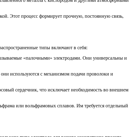
плавленного металла с кислородом и другими атмосферными
овкой. Этот процесс формирует прочную, постоянную связь,
распространенные типы включают в себя:
называемые «палочными» электродами. Они универсальны и
 они используются с механизмом подачи проволоки и
овый сердечник, что исключает необходимость во внешнем
льфрама или вольфрамовых сплавов. Им требуется отдельный