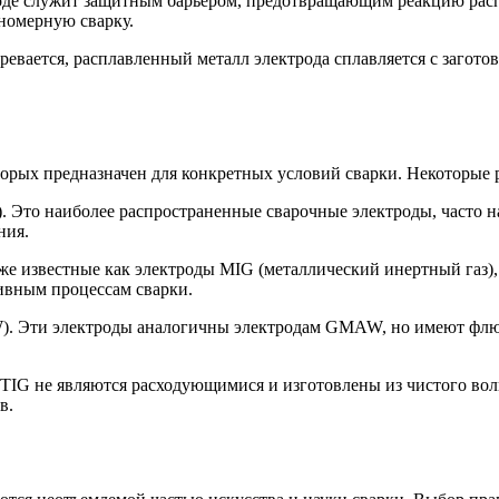
роде служит защитным барьером, предотвращающим реакцию рас
вномерную сварку.
гревается, расплавленный металл электрода сплавляется с загот
орых предназначен для конкретных условий сварки. Некоторые 
 Это наиболее распространенные сварочные электроды, часто 
ния.
е известные как электроды MIG (металлический инертный газ),
ивным процессам сварки.
). Эти электроды аналогичны электродам GMAW, но имеют флюс
 TIG не являются расходующимися и изготовлены из чистого во
в.