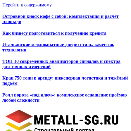
Перейти к содержимому
Островной киоск кофе с собой: комплектация и расчёт
площади
Как бизнесу подготовиться к получению кредита
Итальянские межкомнатные двери: стиль, качество,
технологии
ТОП-10 современных анализаторов сигналов и спектра
для точных измерений
Кран 750 тонн в аренду: инженерная логистика и тяжёлый
подъём
Ролл ворота «под ключ»: комплексное оснащение проёмов
любой сложности