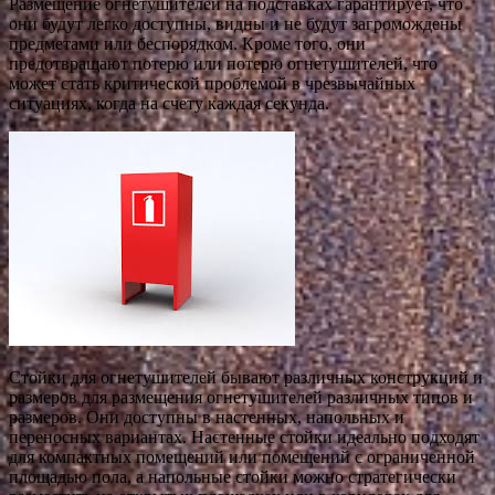
Размещение огнетушителей на подставках гарантирует, что
они будут легко доступны, видны и не будут загромождены
предметами или беспорядком. Кроме того, они
предотвращают потерю или потерю огнетушителей, что
может стать критической проблемой в чрезвычайных
ситуациях, когда на счету каждая секунда.
Стойки для огнетушителей бывают различных конструкций и
размеров для размещения огнетушителей различных типов и
размеров. Они доступны в настенных, напольных и
переносных вариантах. Настенные стойки идеально подходят
для компактных помещений или помещений с ограниченной
площадью пола, а напольные стойки можно стратегически