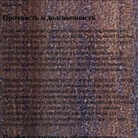
жильцов.
Прочность и долговечность
Подставки для огнетушителей обычно изготавливаются из
прочных материалов, таких как металл или прочный пластик,
что обеспечивает их долговечность и устойчивость к износу.
Они разработаны, чтобы противостоять факторам
окружающей среды, что делает их подходящими как для
внутреннего, так и для наружного использования. Более того,
их конструкция предотвращает их легкое опрокидывание,
гарантируя, что огнетушители надежно останутся на месте.
Предоставляя специальное место для огнетушителей, стенды
помогают поддерживать организованную пожарную
безопасность. Эта организация оптимизирует процесс
реагирования на пожары, позволяя любому быстро найти и
использовать огнетушитель во время чрезвычайной ситуации.
Стойки также могут поставляться с дополнительными
функциями, такими как крючки или кронштейны для
пожарных шлангов или противопожарных одеял, что еще
больше повышает меры безопасности.
Профилактическое обслуживание