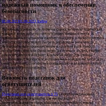
надежный помощник в обеспечении
безопасности
01.08.2023
01.08.2023
Author
Пожарная безопасность является первостепенной задачей для
каждого дома, рабочего места и общественного места. В
чрезвычайных ситуациях наличие быстрого и легкого доступа
к огнетушителям может сыграть решающую роль между
незначительным происшествием и крупной катастрофой.
Чтобы огнетушители были легко доступны и видны, стойки
для огнетушителей играют ключевую роль. Эти стенды
обеспечивают безопасное и специально отведенное место для
огнетушителей, способствуя повышению осведомленности о
безопасности и готовности.
Важность подставок для
огнетушителей
Подставки под огнетушитель п 15
служат практичным и
стратегическим решением для организации
противопожарного оборудования в различных условиях.