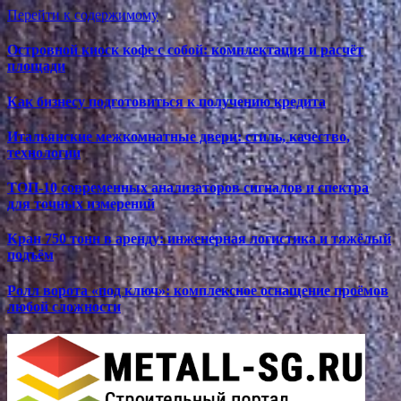
Перейти к содержимому
Островной киоск кофе с собой: комплектация и расчёт
площади
Как бизнесу подготовиться к получению кредита
Итальянские межкомнатные двери: стиль, качество,
технологии
ТОП-10 современных анализаторов сигналов и спектра
для точных измерений
Кран 750 тонн в аренду: инженерная логистика и тяжёлый
подъём
Ролл ворота «под ключ»: комплексное оснащение проёмов
любой сложности