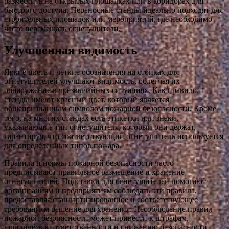
разместить на открытых площадках или в коридорах для
быстрого доступа. Переносные стенды идеально подходят для
строительных площадок или мероприятий, где необходимо
часто перемещать огнетушители.
Улучшенная видимость
Яркие цвета и четкие обозначения на стойках для
огнетушителей улучшают видимость, облегчая их
обнаружение в чрезвычайных ситуациях. Как правило,
стенды имеют красный цвет, который является
общепризнанным символом пожарной безопасности. Кроме
того, на многих стендах есть этикетки или знаки,
указывающие тип огнетушителя, который они держат,
гарантируя, что соответствующий огнетушитель используется
для определенных типов пожара.
Правила и нормы пожарной безопасности часто
предписывают правильное размещение и хранение
огнетушителей. Подставки для огнетушителей помогают
организациям и предприятиям соблюдать эти правила,
предоставляя стандартизированное и соответствующее
требованиям решение для хранения. Несоблюдение правил
пожарной безопасности может привести к штрафам,
юридической ответственности и снижению безопасности