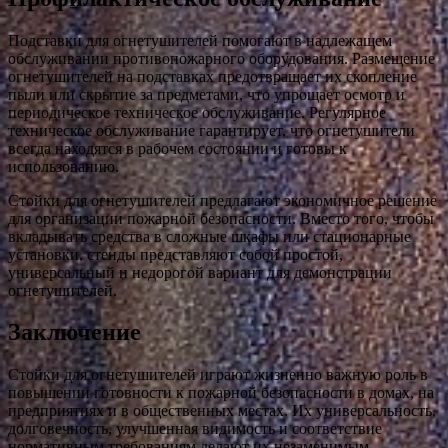
Подставки для огнетушителей помогают в надлежащем
обслуживании противопожарного оборудования. Размещение
огнетушителей на подставках предотвращает их скопление
пыли или скрытие за предметами, что упрощает осмотр и
периодическое техническое обслуживание. Регулярное
техническое обслуживание гарантирует, что огнетушители
всегда находятся в рабочем состоянии и готовы к
использованию.
Стойки для огнетушителей предлагают экономичное решение
для организации пожарной безопасности. Вместо того, чтобы
вкладывать средства в сложные шкафы или стационарные
установки, стенды представляют собой простой,
универсальный и недорогой вариант для демонстрации
огнетушителей.
Заключение
Стойки для огнетушителей играют жизненно важную роль в
повышении готовности к пожарной безопасности в домах, на
предприятиях и в общественных местах. Их универсальность,
долговечность, улучшенная видимость и соответствие
нормативным требованиям делают их незаменимым