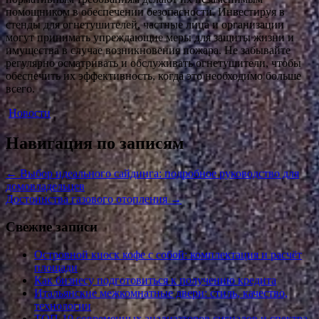
помощником в обеспечении безопасности. Инвестируя в
стенды для огнетушителей, частные лица и организации
могут принимать упреждающие меры для защиты жизни и
имущества в случае возникновения пожара. Не забывайте
регулярно осматривать и обслуживать огнетушители, чтобы
обеспечить их эффективность, когда это необходимо больше
всего.
Новости
Навигация по записям
←
Выбор идеального сайдинга: подробное руководство для
домовладельцев
Достоинства газового отопления
→
Свежие записи
Островной киоск кофе с собой: комплектация и расчёт
площади
Как бизнесу подготовиться к получению кредита
Итальянские межкомнатные двери: стиль, качество,
технологии
ТОП-10 современных анализаторов сигналов и спектра