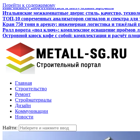
Перейти к содержимому
Итальянские межкомнатные двери: стиль, качество, технол
ТОП-10 современных анализаторов сигналов и спектра для
Кран 750 тонн в аренду: инженерная логистика и тяжёлый 
Ролл ворота «под ключ»: комплексное оснащение проёмов 
Островной киоск кофе с собой: комплектация и расчёт пло
Как бизнесу подготовиться к получению кредита
Главная
Строительство
Ремонт
Стройматериалы
Дизайн
Коммуникации
Новости
Найти: