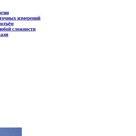
огии
 точных измерений
подъём
любой сложности
щади