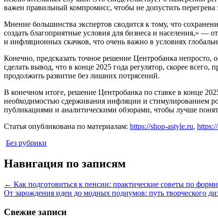
важен правильный компромисс, чтобы не допустить перегрева э
Мнение большинства экспертов сводится к тому, что сохранен
создать благоприятные условия для бизнеса и населения,» — о
и инфляционных скачков, что очень важно в условиях глобальн
Конечно, предсказать точное решение Центробанка непросто,
сделать вывод, что в конце 2025 года регулятор, скорее всего
продолжить развитие без лишних потрясений.
В конечном итоге, решение Центробанка по ставке в конце 202
необходимостью сдерживания инфляции и стимулированием рос
публикациями и аналитическими обзорами, чтобы лучше понят
Статья опубликована по материалам:
https://shop-astyle.ru
,
https:/
Без рубрики
Навигация по записям
←
Как подготовиться к пенсии: практические советы по фор
От зарождения идеи до модных подиумов: путь творческого д
Свежие записи