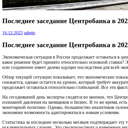
Последнее заседание Центробанка в 202
16.12.2025
admin
Последнее заседание Центробанка в 202
Экономическая ситуация в России продолжает оставаться в це
какое решение будет принято относительно основной ставки? 
или сохранение имеет далеко идущие последствия для всей эк
Обзор текущей ситуации показывает, что экономические показ
снижается, однако остается на уровне, который требует аккура
продолжает оставаться относительно стабильной. Все эти факт
На сегодняшний день эксперты сходятся во мнении, что Центро
излишней давления на заемщиков и бизнес. В то же время, ест
монетарной политике. Однако, большинство аналитиков склоняю
экономике возможность адаптироваться к новым условиям.
Статистика за последние несколько месяцев подтверждает эту
исключительных случаях. Это свидетельствует о намерении ре