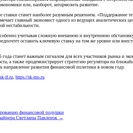
кономики или, наоборот, затормозить развитие.
ие ставки станет наиболее разумным решением. «Поддержание т
тмечает главный экономист одного из ведущих аналитических це
ой нестабильности.
 особенно учитывая сложную внешнюю и внутреннюю обстановку.
, предпочтет оставить ключевую ставку на том же уровне или вн
5 года станет важным сигналом для всех участников рынка и эк
та, а также продемонстрирует стратегию регулятора на ближай
ь направление развития финансовой политики в новом году.
/sk-if.ru
,
https://sk-mo.ru
мированию финансовой подушки
изайнера Светланы Павленок
→