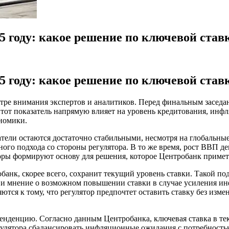
5 году: какое решение по ключевой став
5 году: какое решение по ключевой став
нтре внимания экспертов и аналитиков. Перед финальным заседа
Этот показатель напрямую влияет на уровень кредитования, инф
ономики.
атели остаются достаточно стабильными, несмотря на глобальн
тного подхода со стороны регулятора. В то же время, рост ВВП 
оры формируют основу для решения, которое Центробанк примет 
банк, скорее всего, сохранит текущий уровень ставки. Такой по
ь и мнение о возможном повышении ставки в случае усиления ин
тся к тому, что регулятор предпочтет оставить ставку без измен
 тенденцию. Согласно данным Центробанка, ключевая ставка в т
гулятора сбалансировать инфляционные ожидания с потребность