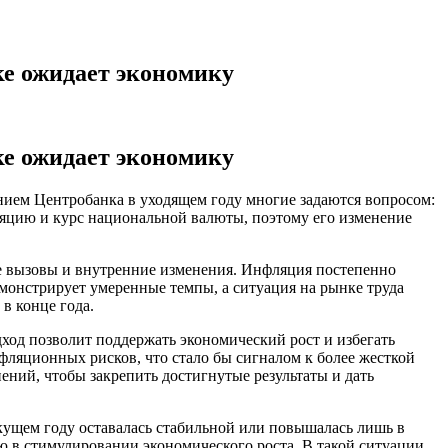
ке ожидает экономику
ке ожидает экономику
нием Центробанка в уходящем году многие задаются вопросом:
ляцию и курс национальной валюты, поэтому его изменение
ые вызовы и внутренние изменения. Инфляция постепенно
демонстрирует умеренные темпы, а ситуация на рынке труда
в конце года.
дход позволит поддержать экономический рост и избегать
фляционных рисков, что стало бы сигналом к более жесткой
ений, чтобы закрепить достигнутые результаты и дать
екущем году оставалась стабильной или повышалась лишь в
ю в стимулировании экономического роста. В такой ситуации