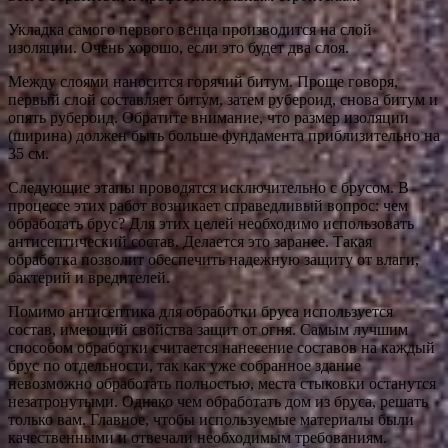
Укладка самого первого венца производится на слой
изоляции. Очень хорошо, если это будет два слоя.
Между слоями наносится горячий битум. Проще говоря,
первый слой составляет битум, затем рубероид, снова битум и
опять рубероид. Обратите внимание, что размер изоляции
(ширина) должен быть больше фундамента приблизительно на
35 см.
Следующие этапы проводятся исключительно с брусом. В
процессе этих работ возникает справедливый вопрос: чем
обработать брус? Для этих целей необходимо использовать
антисептический состав. Делается это заранее. Такая
обработка позволит обеспечить надежную защиту от влаги,
бактерий и вредителей.
Помимо антисептика для обработки бруса используется
состав, имеющий свойства защит от огня. Самым лучшим
способом обработки считается нанесение составов на каждый
брус по отдельности, так как уже собранное здание
невозможно обработать полностью, места стыковки останутся
незатронутыми. Однако чем обработать дом из бруса, решать
только вам. Главное, чтобы используемые материалы были
качественными и отвечали необходимым требованиям.