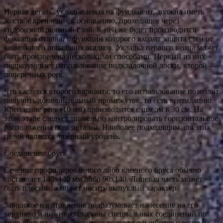
Первая деталь, укладываемая на фундамент, должна иметь
жесткое крепление к основанию, проходящее через
гидроизоляционный слой. К ней же будет производится
фиксация отлива, в функции которого входит защита стен от
возможного попадания осадков. Укладка первого венца может
быть произведена несколькими способами. Первый из них
подразумевает использование подкладочной доски, второй –
поперечных реек.
Что касается второго варианта, то его использование позволит
получить дополнительный промежуток, то есть вентиляцию.
Крепление реек (10 мм) производится с шагом в 30 см. На
этом этапе следует тщательно контролировать горизонтальное
расположение всех деталей. Наиболее подходящим для этих
целей является лазерный уровень.
Соединение бруса.
Сечение профилированного либо клееного бруса обычно
составляет 140х140 мм либо 90х140. Лицевая часть может
быть плоской, а может носить выпуклый характер.
Заводское изготовление подразумевает нанесение на его
верхнюю и нижнюю стороны специальных соединений по
типу шип-паз. Такой вариант позволяет наиболее плотно и