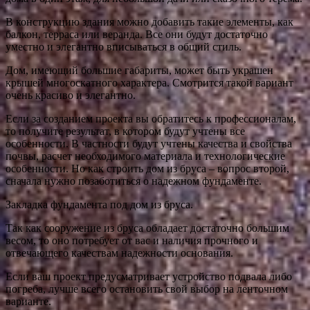
В конструкцию здания можно добавить такие элементы, как
балкон, терраса или веранда. Все они будут достаточно
уместно и элегантно вписываться в общий стиль.
Дом, имеющий большие габариты, может быть украшен
крышей многоскатного характера. Смотрится такой вариант
очень красиво и элегантно.
Если за созданием проекта вы обратитесь к профессионалам,
то получите результат, в котором будут учтены все
особенности. В частности будут учтены качества и свойства
почвы, расчет необходимого материала и технологические
особенности. Но как строить дом из бруса – вопрос второй,
сначала нужно позаботиться о надежном фундаменте.
Закладка фундамента под дом из бруса.
Так как сооружение из бруса обладает достаточно большим
весом, то оно потребует от вас и наличия прочного и
отвечающего качествам надежности основания.
Если ваш проект предусматривает устройство подвала либо
погреба, лучше всего остановить свой выбор на ленточном
варианте.