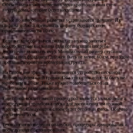
Обязательно нужно отметить место расположения стен
внутри дома, которые будут несущими.
Далее по нанесенной разметке устраиваются траншеи. Их
ширина должна превышать ширину будущих стен
приблизительно на 10 см.
Если в плане обозначен подвал, то нужно заняться
обустройством котлована (для организации погреба
достаточно выкопать яму). Минимальный размер глубины
канавы под фундамент должен быть не менее 60 см, при этом
превышать уровень промерзания грунта.
На самом дне траншеи выполняется устройство песчаной
подушки, затем слой гравия. Оба этих слоя должны быть не
менее чем в 10 см. Также нужно позаботиться об их
тщательном разравнивании.
Еще одной обязательной процедурой является увлажнение и
последующая трамбовка песка для достижения им нужной
плотности. Следующим слоем будет бетонная смесь. Обычно
достаточно 5 см.
Технология возведения опалубки, процедуры армирования и
последующего бетонирования.