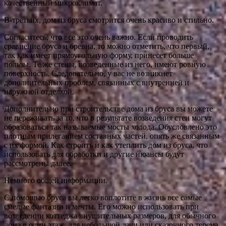
качественный микроклимат.
В-третьих, дом из бруса смотрится очень красиво и стильно.
Согласитесь, что все это очень важно. Если проводить
сравнение бруса и бревна, то можно отметить, что первый,
так как имеет прямоугольную форму, принесет больше
пользы. Те же стены, возведенные из него, имеют ровную
поверхность. Следовательно, у вас не возникнет
дополнительных проблем, связанных с внутренней и
наружной отделкой.
Дополнительно при строительстве дома из бруса вы можете
не переживать за то, что в результате возведения стен могут
образоваться так называемые мосты холода. Обусловлено это
плотным прилеганием составных частей, опять же связанным
с их формой. Как строить и как утеплить дом из бруса, что
использовать для обработки и другие нюансы будут
рассмотрены далее.
Немного общей информации.
С помощью бруса вы легко воплотите в жизнь все самые
смелые фантазии и мечты. Его можно использовать при
возведении коттеджа внушительных размеров, для обычного
дома в один этаж, для небольшой дачи или сказочного терема.