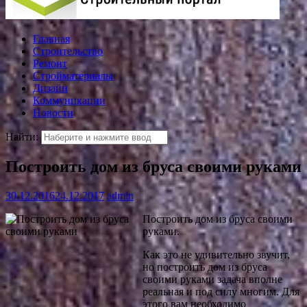
Главная
Строительство
Ремонт
Стройматериалы
Дизайн
Коммуникации
Новости
Найти:
Построить дом из бруса своими руками
30.12.2016
24.12.2017
admin
Построить дом из бруса своими
руками.
Как это не удивительно звучит,
но построить дом из бруса
своими руками задача вполне
реальная и под силу многим. Для
этого вам необходимо