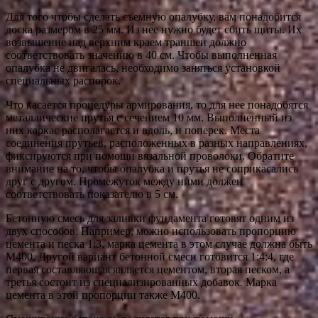
Для того чтобы сделать съемную опалубку, вам понадобится
доска размером в 25 мм. Из нее нужно будет сбить щиты. Их
возвышение над верхним краем траншеи должно
соответствовать значению в 40 см. Чтобы выполненная
опалубка не двигалась, необходимо заняться установкой
специальных распорок.
Что касается процедуры армирования, то для нее понадобятся
металлические прутья с сечением 10 мм. Выполненный из
них каркас располагается и вдоль, и поперек. Места
соединения прутьев, расположенных в разных направлениях,
фиксируются при помощи вязальной проволоки. Обратите
внимание на то, чтобы опалубка и прутья не соприкасались
друг с другом. Промежуток между ними должен
соответствовать показателю в 5 см.
Бетонную смесь для заливки фундамента готовят одним из
двух способов. Например, можно использовать пропорцию
цемента и песка 1:3, марка цемента в этом случае должна быть
М400. Другой вариант бетонной смеси готовится 1:4:4, где
первая составляющая является цементом, вторая песком, а
третья состоит из специализированных добавок. Марка
цемента в этой пропорции также М400.