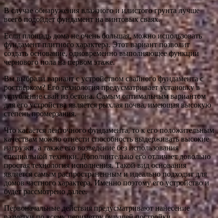
В случае обнаружения влажного и илистого грунта лучше
всего подойдет фундамент на винтовых сваях.
Если площадь дома не очень большая, можно использовать
фундамент плитного характера. Этот вариант позволит
создать основание, одновременно выполняющее функции
чернового пола на первом этаже.
Вы выбрали вариант с устройством свайного фундамента с
ростверком? Его технология предусматривает установку в
углубление свай из бетона. Самым оптимальным вариантом
для его устройства является рыхлая почва, имеющая высокую
степень промерзания.
Что касается ленточного фундамента, то к его положительным
качествам можно отнести способность выдерживать высокие
нагрузки, а также его возведение без использования
специальной техники. Дополнительно его отличает довольно
простая технология исполнения. Такой вид основания
является самым распространенным и идеально подходит для
домов частного характера. Именно поэтому его устройство и
будет рассмотрено далее.
Первоначальные действия предусматривают нанесение
разметки по всему периметру будущей постройки.