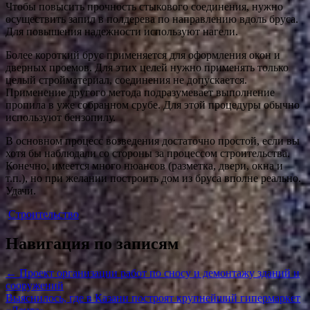
Чтобы повысить прочность стыкового соединения, нужно
осуществить запил в полдерева по направлению вдоль бруса.
Для повышения надежности используют нагели.
Более короткий брус применяется для оформления окон и
дверных проемов. Для этих целей нужно применять только
целый стройматериал, соединения не допускается.
Применение другого метода подразумевает выполнение
пропила в уже собранном срубе. Для этой процедуры обычно
используют бензопилу.
В основном процесс возведения достаточно простой, если вы
хотя бы наблюдали со стороны за процессом строительства.
Конечно, имеется много нюансов (разметка, двери, окна и
т.п.), но при желании построить дом из бруса вполне реально.
Удачи.
Строительство
Навигация по записям
←
Проект организации работ по сносу и демонтажу зданий и
сооружений
Выяснилось, где в Казани построят крупнейший гипермаркет