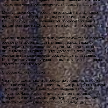
жестко выполнить соединение частей дома друг с другом.
Между рядами бруса необходимо располагать специально
предназначенный для этих целей утеплитель из джута.
Венцовое соединение выполняется способом забивания
нагеля примерно на 30 см, шаг этого крепления составляет 1
м.
Указанный выше утеплитель из джута поможет вам избежать
образование мостов холода в зимний период. Также он
предотвратит возникновение конденсата, значит, снизит
шансы появления грибка внутри древесины, что в свою
очередь значительно продлит срок эксплуатации здания.
Крепление джутового утеплителя выполняется при помощи
строительного степлера.
Способы удлинения бруса.
Часто происходит так, что необходимо соединить два бруса,
чтобы получить длину, соответствующую размеру стены дома.
Этот вид соединения должен быть выполнен грамотно и
аккуратно. Чаще всего применяется метод в перевязку, при
котором шов вертикального характера в следующем ряду
немного смещается по отношению к предыдущему.