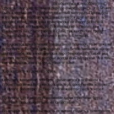
позаботиться о приобретении
строительного материала: в первую очередь, бруса. Это может
быть клееный либо профилированный материал. Процедура
изготовления этих двух видов отличается
друг от друга, но
процесс возведения дома практически не имеет различий.
Если для вас это важно, то строительство позволит вам
сэкономить на оплате рабочей силы, так как оно не требует
большой бригады – достаточно всего 3-4 человек.
Что касается привлечения специальной техники, то ее тоже не
потребуется. Все что необходимо – это бетономешалка, насос
для нее, лебедка, электрическая либо бензопила, а также ряд
других инструментов, которые всегда есть под рукой. А о том
как построить дом из бруса, узнаете далее.
Характеристика дома из бруса.
Обратите внимание, что брус применяется в основном в
строительстве малоэтажного характера, сооружения которого
не имеют более трех этажей. Что можно получить в итоге.
Во-первых, все эксплуатационные характеристики бруса
отличаются положительными свойствами.
Во-вторых, его экологичность позволит создать в помещении