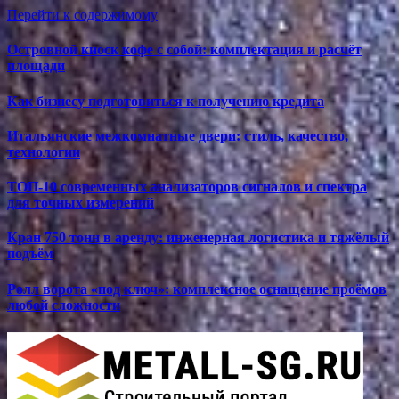
Перейти к содержимому
Островной киоск кофе с собой: комплектация и расчёт
площади
Как бизнесу подготовиться к получению кредита
Итальянские межкомнатные двери: стиль, качество,
технологии
ТОП-10 современных анализаторов сигналов и спектра
для точных измерений
Кран 750 тонн в аренду: инженерная логистика и тяжёлый
подъём
Ролл ворота «под ключ»: комплексное оснащение проёмов
любой сложности