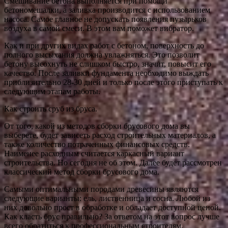
Смешивание бетона выполняется при помощи
бетономешалки, а заливка производится с использованием
насоса. Самое главное не допускать появления пузырьков
воздуха в самой смеси. В этом вам поможет вибратор.
Как и при других видах работ с бетоном, поверхность до
полного высыхания должна увлажняться. Это позволит
бетону высохнуть не слишком быстро, значит, повысит его
качество. После заливки фундамента необходимо выждать
приблизительно 28-30 дней и только после этого приступать к
следующим этапам работы.
Как строить сруб из бруса.
От того, какой из методов сборки брусового дома вы
выберете, будет зависеть расход строительных материалов, а
также количество потраченных финансовых средств.
Наименее расходным считается каркасный вариант
строительства. Но сегодня не об этом. Далее будет рассмотрен
классический метод сборки брусового дома.
Самыми оптимальными породами древесины являются
следующие варианты: ель, лиственница и сосна. Любой из
них довольно прост в обработке и обладает доступной ценой.
Как класть брус правильно? За ответом на этот вопрос лучше
всего обратиться к профессиональным строителям.