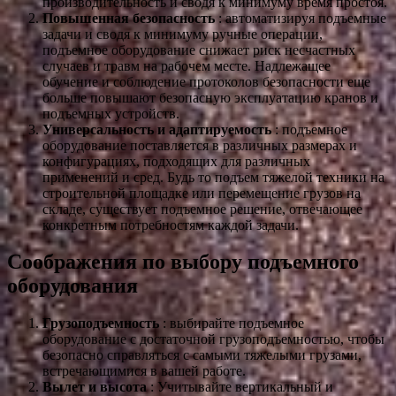
производительность и сводя к минимуму время простоя.
Повышенная безопасность
: автоматизируя подъемные
задачи и сводя к минимуму ручные операции,
подъемное оборудование снижает риск несчастных
случаев и травм на рабочем месте. Надлежащее
обучение и соблюдение протоколов безопасности еще
больше повышают безопасную эксплуатацию кранов и
подъемных устройств.
Универсальность и адаптируемость
: подъемное
оборудование поставляется в различных размерах и
конфигурациях, подходящих для различных
применений и сред. Будь то подъем тяжелой техники на
строительной площадке или перемещение грузов на
складе, существует подъемное решение, отвечающее
конкретным потребностям каждой задачи.
Соображения по выбору подъемного
оборудования
Грузоподъемность
: выбирайте подъемное
оборудование с достаточной грузоподъемностью, чтобы
безопасно справляться с самыми тяжелыми грузами,
встречающимися в вашей работе.
Вылет и высота
: Учитывайте вертикальный и