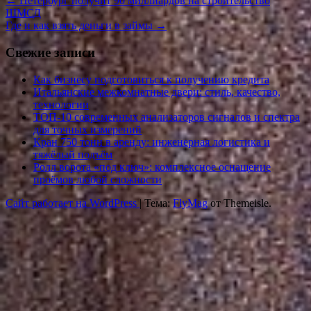
←
Петербург получит 90 миллиардов на строительство
ШМСД
Где и как взять деньги в займы
→
Свежие записи
Как бизнесу подготовиться к получению кредита
Итальянские межкомнатные двери: стиль, качество,
технологии
ТОП-10 современных анализаторов сигналов и спектра
для точных измерений
Кран 750 тонн в аренду: инженерная логистика и
тяжёлый подъём
Ролл ворота «под ключ»: комплексное оснащение
проёмов любой сложности
Сайт работает на WordPress
|
Тема:
FlyMag
от Themeisle.