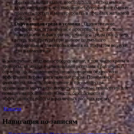
горизонтальный вылет, необходимый для подъемных
задач, гарантируя, что выбранное оборудование сможет
получить доступ и маневрировать в пределах желаемой
рабочей зоны.
Окружающая среда и условия
: Оцените такие
факторы, как ограниченное пространство, состояние
поверхности и факторы окружающей среды (например,
ветер, температура) при выборе подъемного
оборудования для использования на открытом воздухе
или в помещении.
В заключение, подъемное оборудование, в том числе краны и
траверсы, являются незаменимыми активами в различных
отраслях промышленности, позволяющими безопасно и
эффективно перемещать тяжелые грузы. Понимая их
функциональность, применение и преимущества,
организации могут использовать подъемные технологии для
повышения производительности, безопасности и
эффективности работы в различных рабочих средах.
Новости
Навигация по записям