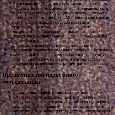
Производство
: Подъемное оборудование необходимо
на производственных объектах для перемещения сырья,
заготовок и готовой продукции на протяжении всего
производственного процесса. Мостовые и консольные
краны обычно используются для подъема и
транспортировки тяжелого оборудования и
компонентов на производственных предприятиях.
Логистика и складирование
: Краны и перекладины
играют важную роль в логистике и складских
операциях для погрузки и разгрузки грузов с
грузовиков, кораблей и складских стеллажей. Козловые
краны и вилочные погрузчики обычно используются
для погрузки-разгрузки товаров и контейнеров на
поддонах в распределительных центрах и портах.
Преимущества подъемного
оборудования
Повышенная эффективность
: подъемное
оборудование оптимизирует процессы погрузочно-
разгрузочных работ, сокращая ручной труд и ускоряя
рабочий процесс. Краны и перекладины позволяют
эффективно перемещать тяжелые грузы, максимизируя