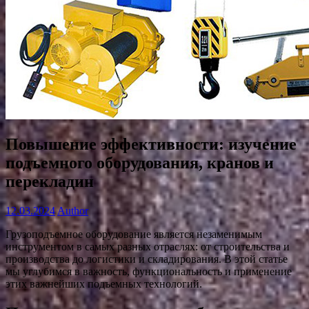
Повышение эффективности: изучение
подъемного оборудования, кранов и
перекладин
12.03.2024
Author
Грузоподъемное оборудование является незаменимым
инструментом в самых разных отраслях: от строительства и
производства до логистики и складирования. В этой статье
мы углубимся в важность, функциональность и применение
этих важнейших подъемных технологий.