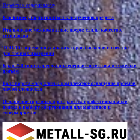
Перейти к содержимому
Как бизнесу подготовиться к получению кредита
Итальянские межкомнатные двери: стиль, качество,
технологии
ТОП-10 современных анализаторов сигналов и спектра
для точных измерений
Кран 750 тонн в аренду: инженерная логистика и тяжёлый
подъём
Ролл ворота «под ключ»: комплексное оснащение проёмов
любой сложности
Оснащение торговых пространств: профессиональный
подход к выбору оборудования для магазинов и
супермаркетов