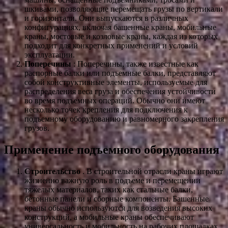
шкивами, позволяющие перемещать грузы по вертикали
и горизонтали. Они выпускаются в различных
конфигурациях, включая башенные краны, мобильные
краны, мостовые и козловые краны, каждая из которых
подходит для конкретных применений и условий
эксплуатации.
Поперечины
: Поперечины, также известные как
распорные балки или подъемные балки, представляют
собой конструктивные элементы, используемые для
распределения веса груза и обеспечения устойчивости
во время подъемных операций. Обычно они имеют
несколько точек крепления для подключения к
подъемному оборудованию и равномерного закрепления
грузов.
Применение подъемного оборудования
Строительство
. В строительной отрасли краны играют
жизненно важную роль в подъеме и перемещении
тяжелых материалов, таких как стальные балки,
бетонные панели и сборные компоненты. Башенные
краны обычно используются для возведения высоких
конструкций, а мобильные краны обеспечивают
универсальность и мобильность на рабочих площадках.