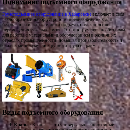
Понимание подъемного оборудования
Грузоподъемное оборудование в Хабаровске
включает в себя
разнообразный набор устройств, предназначенных для
безопасного и эффективного подъема, опускания или
перемещения тяжелых грузов. Эти инструменты необходимы
для работы с материалами и оборудованием в различных
отраслях промышленности, повышая производительность и
сводя к минимуму риск ручного труда и травм.
Виды подъемного оборудования
Краны
: Краны — это универсальные подъемные
машины, оснащенные подъемниками, тросами и