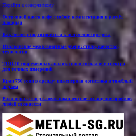
Перейти к содержимому
Островной киоск кофе с собой: комплектация и расчёт
площади
Как бизнесу подготовиться к получению кредита
Итальянские межкомнатные двери: стиль, качество,
технологии
ТОП-10 современных анализаторов сигналов и спектра
для точных измерений
Кран 750 тонн в аренду: инженерная логистика и тяжёлый
подъём
Ролл ворота «под ключ»: комплексное оснащение проёмов
любой сложности