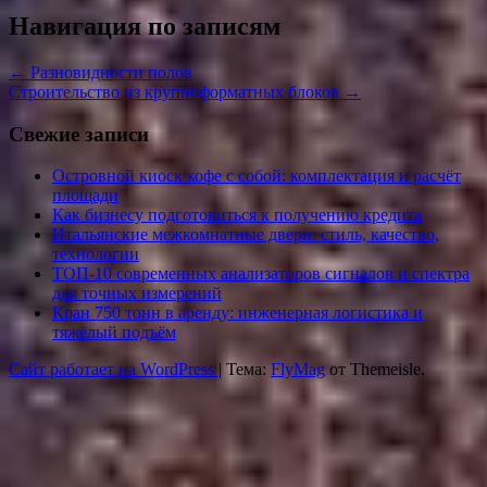
Навигация по записям
←
Разновидности полов
Строительство из крупноформатных блоков
→
Свежие записи
Островной киоск кофе с собой: комплектация и расчёт
площади
Как бизнесу подготовиться к получению кредита
Итальянские межкомнатные двери: стиль, качество,
технологии
ТОП-10 современных анализаторов сигналов и спектра
для точных измерений
Кран 750 тонн в аренду: инженерная логистика и
тяжёлый подъём
Сайт работает на WordPress
|
Тема:
FlyMag
от Themeisle.