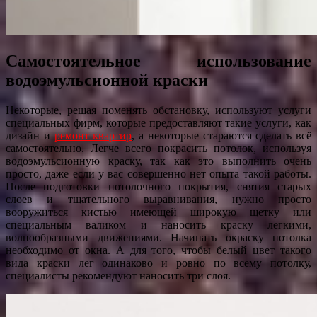
Самостоятельное использование
водоэмульсионной краски
Некоторые, решая поменять обстановку, используют услуги
специальных фирм, которые предоставляют такие услуги, как
дизайн и
ремонт квартир
, а некоторые стараются сделать всё
самостоятельно. Легче всего покрасить потолок, используя
водоэмульсионную краску, так как это выполнить очень
просто, даже если у вас совершенно нет опыта такой работы.
После подготовки потолочного покрытия, снятия старых
слоев и тщательного выравнивания, нужно просто
вооружиться кистью имеющей широкую щетку или
специальным валиком и наносить краску легкими,
волнообразными движениями. Начинать окраску потолка
необходимо от окна. А для того, чтобы белый цвет такого
вида краски лег одинаково и ровно по всему потолку,
специалисты рекомендуют наносить три слоя.