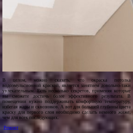
В целом, можно сказать, что окраска потолка
водоэмульсионной краской, является занятием довольно-таки
увлекательным. Есть несколько секретов, применяя которые
вы сможете достичь более эффективного результата. В
помещении нужно поддерживать комфортную температуру,
избегая жары и сквозняков. А вот для большей глубины цвета
краску для первого слоя необходимо сделать немного жиже,
чем для всех последующих.
Ремонт