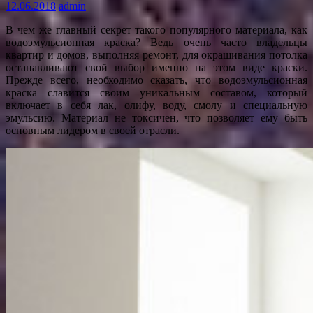
12.06.2018
admin
В чем же главный секрет такого популярного материала, как
водоэмульсионная краска? Ведь очень часто владельцы
квартир и домов, выполняя ремонт, для окрашивания потолка
останавливают свой выбор именно на этом виде краски.
Прежде всего, необходимо сказать, что водоэмульсионная
краска славится своим уникальным составом, который
включает в себя лак, олифу, воду, смолу и специальную
эмульсию. Материал не токсичен, что позволяет ему быть
основным лидером в своей отрасли.