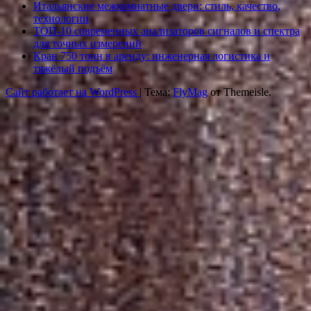
Итальянские межкомнатные двери: стиль, качество,
технологии
ТОП-10 современных анализаторов сигналов и спектра
для точных измерений
Кран 750 тонн в аренду: инженерная логистика и
тяжёлый подъём
Сайт работает на WordPress
|
Тема:
FlyMag
от Themeisle.