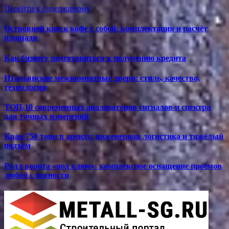
Перейти к содержимому
Островной киоск кофе с собой: комплектация и расчёт
площади
Как бизнесу подготовиться к получению кредита
Итальянские межкомнатные двери: стиль, качество,
технологии
ТОП-10 современных анализаторов сигналов и спектра
для точных измерений
Кран 750 тонн в аренду: инженерная логистика и тяжёлый
подъём
Ролл ворота «под ключ»: комплексное оснащение проёмов
любой сложности