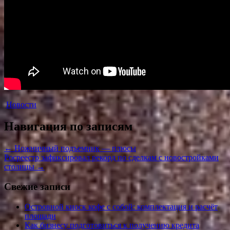
Новости
Навигация по записям
←
Ножничный подъемник — плюсы
Росреестр зафиксировал рекорд по сделкам с новостройками
столицы
→
Свежие записи
Островной киоск кофе с собой: комплектация и расчёт
площади
Как бизнесу подготовиться к получению кредита