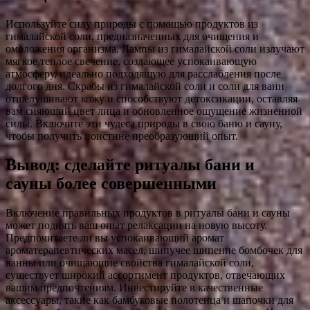
Используйте силу природы с помощью продуктов из
гималайской соли, предназначенных для очищения и
омоложения организма. Лампы из гималайской соли излучают
мягкое теплое свечение, создающее успокаивающую
атмосферу, идеально подходящую для расслабления после
долгого дня. Скрабы из гималайской соли и соли для ванн
отшелушивают кожу и способствуют детоксикации, оставляя
вам сияющий цвет лица и обновленное ощущение жизненной
силы. Включите эти чудеса природы в свою баню и сауну,
чтобы получить поистине преобразующий опыт.
Вывод: сделайте ритуалы бани и
сауны более совершенными
Включение правильных продуктов в ритуалы бани и сауны
может поднять ваш опыт релаксации на новую высоту.
Предпочитаете ли вы успокаивающий аромат
ароматерапевтических масел, шипучее шипение бомбочек для
ванны или очищающие свойства гималайской соли,
существует широкий ассортимент продуктов, отвечающих
вашим предпочтениям. Инвестируйте в качественные
аксессуары, такие как бамбуковые полотенца и шапочки для