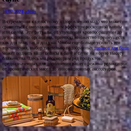
19.07.2024
admin
В стремлении к целостному оздоровлению мало что может
сравниться с омолаживающим эффектом роскошной ванны
или сауны. Эти ритуалы, от улучшения кровообращения до
детоксикации организма, приносят множество преимуществ
как для тела, так и для ума. Чтобы еще больше усилить эти
впечатления, выбор тщательно подобранных
товаров для бани
может поднять ваши сеансы в бане и сауне на новую высоту
блаженства. Здесь мы рассмотрим ряд продуктов,
предназначенных для дополнения вашего режима релаксации:
от ароматических масел до инновационных аксессуаров.