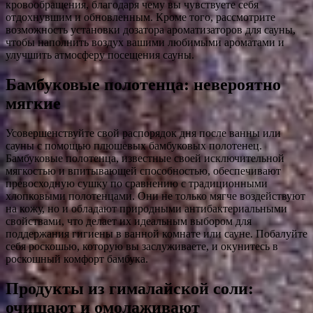
кровообращения, благодаря чему вы чувствуете себя
отдохнувшим и обновленным. Кроме того, рассмотрите
возможность установки дозатора ароматизаторов для сауны,
чтобы наполнить воздух вашими любимыми ароматами и
улучшить атмосферу посещения сауны.
Бамбуковые полотенца: невероятно
мягкие
Усовершенствуйте свой распорядок дня после ванны или
сауны с помощью плюшевых бамбуковых полотенец.
Бамбуковые полотенца, известные своей исключительной
мягкостью и впитывающей способностью, обеспечивают
превосходную сушку по сравнению с традиционными
хлопковыми полотенцами. Они не только мягче воздействуют
на кожу, но и обладают природными антибактериальными
свойствами, что делает их идеальным выбором для
поддержания гигиены в ванной комнате или сауне. Побалуйте
себя роскошью, которую вы заслуживаете, и окунитесь в
роскошный комфорт бамбука.
Продукты из гималайской соли:
очищают и омолаживают