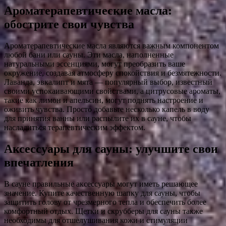
Ароматерапевтические масла:
обострите свои чувства
Ароматерапевтические масла являются важным компонентом
любой бани или сауны. Эти масла, наполненные
натуральными эссенциями, могут преобразить ваше
окружение, создавая атмосферу спокойствия и безмятежности.
Лаванда, эвкалипт и мята — популярный выбор, известный
своими успокаивающими свойствами, а цитрусовые ароматы,
такие как лимон и апельсин, могут поднять настроение и
оживить чувства. Просто добавьте несколько капель в воду
для принятия ванны или распылите их в сауне, чтобы
насладиться терапевтическим эффектом.
Аксессуары для сауны: улучшите свои
впечатления
В сауне правильные аксессуары могут иметь решающее
значение. Купите качественную шапку для сауны, чтобы
защитить голову от чрезмерного тепла и обеспечить более
комфортный отдых. Щетки и скрубберы для сауны также
необходимы для отшелушивания кожи и стимуляции