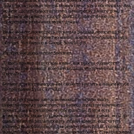
плавно подошли к следующим возможностям программы.
Дом спроектирован теперь можно сделать его обстановку. Вы
можете сделать самостоятельно планировку вашего дома в
масштабном размере. Google SketchUp имеет функцию
измерения в различных мерах длины.
Ниже можете посмотреть несколько роликов презентаций, с
возможностями в проектировании домов с программой гугл
скетчап. Что нового в Google ScetchUp 8.
Интересное дополнение Spectrum.
А здесь пример на русском языке, как просто создаются
проекты при помощи всего нескольких инструментов в гугл
СкетчАп.
Больше других примеров Вы сможете увидеть в нашем клубе
по программе Гугл СкетчАп.
В этой программе дается возможность осуществить
перепланировку пространства вашего дома или начертить
проект дома в трехмерном пространстве. В нем есть
возможность также создавать не только план здания, но и до
самых мелочей запланировать дизайн комнат, подсчитать
количество необходимого для ремонта материала, сколько
понадобиться банок красок, количество обоев, есть программа