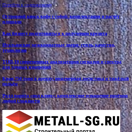
Перейти к содержимому
Островной киоск кофе с собой: комплектация и расчёт
площади
Как бизнесу подготовиться к получению кредита
Итальянские межкомнатные двери: стиль, качество,
технологии
ТОП-10 современных анализаторов сигналов и спектра
для точных измерений
Кран 750 тонн в аренду: инженерная логистика и тяжёлый
подъём
Ролл ворота «под ключ»: комплексное оснащение проёмов
любой сложности