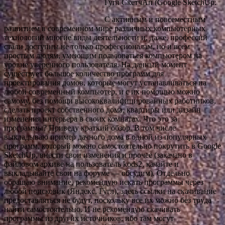
Гугл СкетчАп (Google SketchUp.
С активным и повсеместным
развитием в современном мире различных компьютерных
технологий многие виды деятельности и, даже, профессий
стали доступны не только профессионалам, но и всем
простым людям, умеющим пользоваться компьютером на
уровне уверенного пользователя. На данный момент
существует большое количество программ для
проектирования домов, которые могут устанавливаться
на
любой современный компьютер, и с их помощью можно
самому, без помощи высококвалифицированных работников,
сделать проект собственного дома, квартиры или дизайн
изменения интерьера в своих комнатах. Что это за
программы? Приведу краткий обзор. В том числе
выкладываю пример дачного дома в одной из популярных
программ, который можно самостоятельно покрутить в Google
SketchUp, внести свои изменения и прочее (закачано в
файловом архиве на пользователь kods2, качайте и
выкладывайте свои на форуме — обсудим). Отдельно
обращаю внимание, рекомендую искать программы через
любой поисковик (Яндекс, Гугл), здесь ссылки на скачивание
предоставляться не будут, поскольку все их можно без труда
найти самостоятельно. И не рекомендую скачивать
программы из других источников, ибо там могут