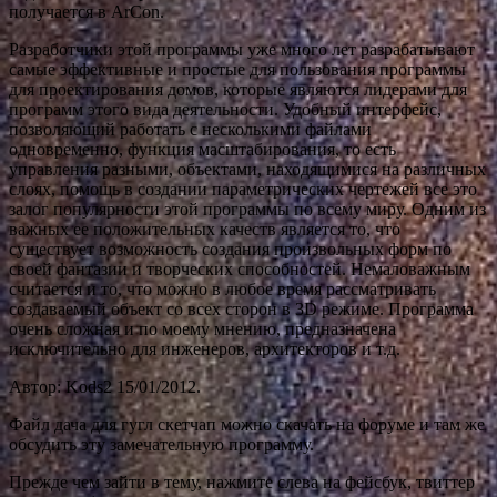
получается в ArCon.
Разработчики этой программы уже много лет разрабатывают
самые эффективные и простые для пользования программы
для проектирования домов, которые являются лидерами для
программ этого вида деятельности. Удобный интерфейс,
позволяющий работать с несколькими файлами
одновременно, функция масштабирования, то есть
управления разными, объектами, находящимися на различных
слоях, помощь в создании параметрических чертежей все это
залог популярности этой программы по всему миру. Одним из
важных ее положительных качеств является то, что
существует возможность создания произвольных форм по
своей фантазии и творческих способностей. Немаловажным
считается и то, что можно в любое время рассматривать
создаваемый объект со всех сторон в 3D режиме. Программа
очень сложная и по моему мнению, предназначена
исключительно для инженеров, архитекторов и т.д.
Автор: Kods2 15/01/2012.
Файл дача для гугл скетчап можно скачать на форуме и там же
обсудить эту замечательную программу.
Прежде чем зайти в тему, нажмите слева на фейсбук, твиттер