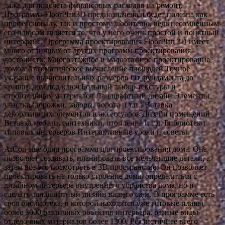
даже для подсчета финансовых расходов на ремонт.
Программа FloorPlan3D предназначена и будет полезна как
профессионалу, так и простому любителю, ведь несомненным
его плюсом является то, что у него очень простой и понятный
интерфейс. Программа проектирования FloorPlan 3D имеет
много отличных от других программ проектирования
достоинств: Многоэтажное и малоэтажное проектирование
домов Автоматическое вычисление площадей Точное
указание вычислительных размеров От фундамента до
крыши. дом под ключ Большой выбор текстуры и
строительных материалов Ландшафтный дизайн Элементы
участка (дорожки, заборы, ворота и т.п.) Вставка
декоративных элементов и аксессуаров Дизайн помещений
Вставка мебели, сантехники, отопление и т.д. Библиотеки
типовых интерьеров Интерактивные уроки и советы.
ArCon еще одна программа для проектирования дома. Она
позволяет создавать, планировать все мельчайшие детали, а
затем все это посмотреть в 3D пространстве. Он позволяет
проектировать не только строение дома, определиться с
дизайном интерьера внутреннего убранства дома, но и
сделать ландшафтный дизайн вашего сада. В программе есть
своя библиотека, в которой находятся уже готовые планы
более 3000 различных объектов интерьера, разные виды
отделочных материалов более 1300. Реалистичнее всего