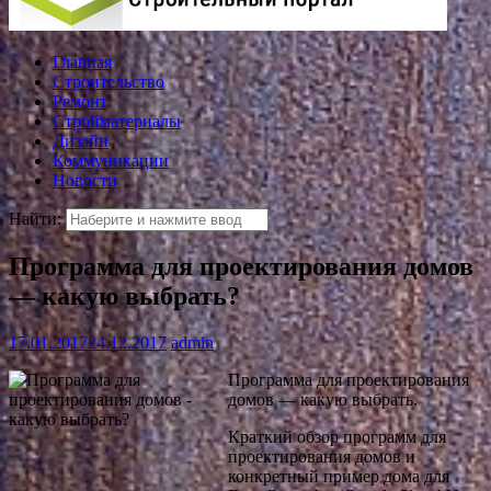
Главная
Строительство
Ремонт
Стройматериалы
Дизайн
Коммуникации
Новости
Найти:
Программа для проектирования домов
— какую выбрать?
17.01.2017
24.12.2017
admin
Программа для проектирования
домов — какую выбрать.
Краткий обзор программ для
проектирования домов и
конкретный пример дома для