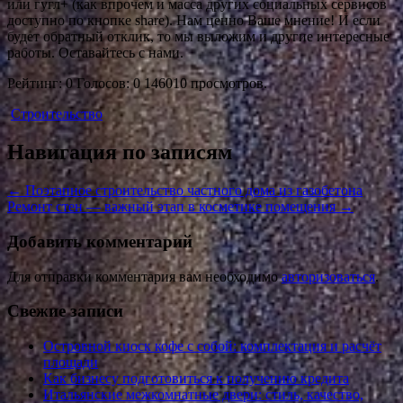
или гугл+ (как впрочем и масса других социальных сервисов
доступно по кнопке share). Нам ценно Ваше мнение! И если
будет обратный отклик, то мы выложим и другие интересные
работы. Оставайтесь с нами.
Рейтинг: 0 Голосов: 0 146010 просмотров.
Строительство
Навигация по записям
←
Поэтапное строительство частного дома из газобетона
Ремонт стен — важный этап в косметике помещения
→
Добавить комментарий
Для отправки комментария вам необходимо
авторизоваться
.
Свежие записи
Островной киоск кофе с собой: комплектация и расчёт
площади
Как бизнесу подготовиться к получению кредита
Итальянские межкомнатные двери: стиль, качество,