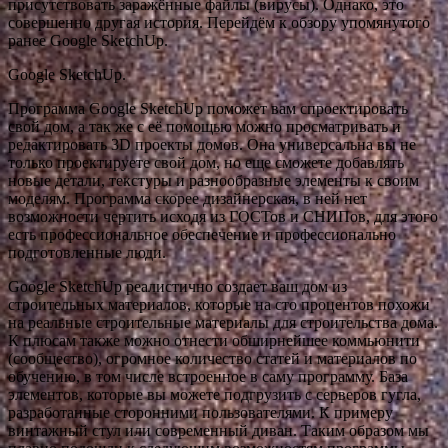
присутствовать заражённые файлы (вирусы). Однако, это
совершенно другая история. Перейдём к обзору упомянутого
ранее Google SketchUp.
Google SketchUp.
Программа Google SketchUp поможет вам спроектировать
свой дом, а так же с её помощью можно просматривать и
редактировать 3D проекты домов. Она универсальна вы не
только проектируете свой дом, но еще сможете добавлять
новые детали, текстуры и разнообразные элементы к своим
моделям. Программа скорее дизайнерская, в ней нет
возможности чертить исходя из ГОСТов и СНИПов, для этого
есть профессиональное обеспечение и профессионально
подготовленные люди.
Google SketchUp реалистично создает ваш дом из
строительных материалов, которые на сто процентов похожи
на реальные строительные материалы для строительства дома.
К плюсам также можно отнести обширнейшее коммьюнити
(сообщество), огромное количество статей и материалов по
обучению, в том числе встроенное в саму программу. База
элементов, которые вы можете подгрузить с серверов гугла,
разработанные сторонними пользователями. К примеру
винтажный стул или современный диван. Таким образом мы