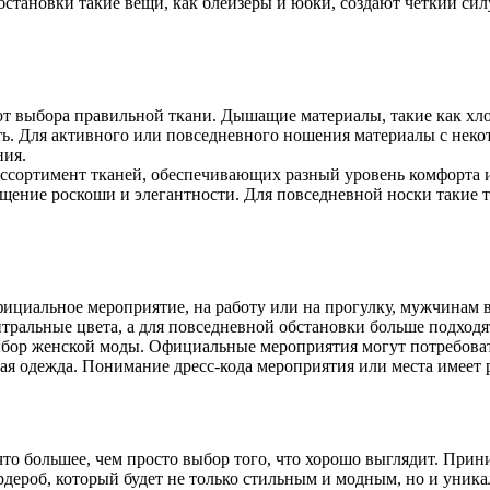
становки такие вещи, как блейзеры и юбки, создают четкий сил
от выбора правильной ткани. Дышащие материалы, такие как хл
 Для активного или повседневного ношения материалы с некото
ния.
ассортимент тканей, обеспечивающих разный уровень комфорта 
щение роскоши и элегантности. Для повседневной носки такие т
 официальное мероприятие, на работу или на прогулку, мужчинам
ральные цвета, а для повседневной обстановки больше подходят
ыбор женской моды. Официальные мероприятия могут потребоват
ая одежда. Понимание дресс-кода мероприятия или места имеет 
то большее, чем просто выбор того, что хорошо выглядит. Прин
рдероб, который будет не только стильным и модным, но и уник