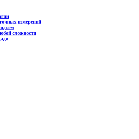
огии
 точных измерений
подъём
любой сложности
щади