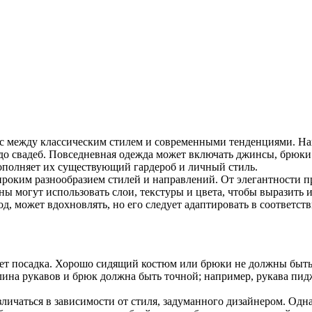
с между классическим стилем и современными тенденциями. На
ч до свадеб. Повседневная одежда может включать джинсы, брюк
ополняет их существующий гардероб и личный стиль.
ироким разнообразием стилей и направлений. От элегантности 
 могут использовать слои, текстуры и цвета, чтобы выразить
од, может вдохновлять, но его следует адаптировать в соответс
еет посадка. Хорошо сидящий костюм или брюки не должны быт
Длина рукавов и брюк должна быть точной; например, рукава пи
личаться в зависимости от стиля, задуманного дизайнером. Одн