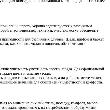
уэт, а для повседневной обстановки можно предпочесть более
опок, лен и шерсть, хорошо адаптируются к различным
рой эластичностью, такие как эластан, могут обеспечить
и пригодности для различных случаев. Шелк, шифон и бархат
кани, как хлопок, модал и лиоцелл, обеспечивают
 важно учитывать уместность своего наряда. Для официальной
 яркие цвета и смелые узоры.
ь нарядов и изысканных платьев, а на рабочем месте может
решающее значение для обеспечения уместности и комфорта.
имая во внимание личный стиль, посадку, комфорт, выбор
ально адаптированным к их потребностям и образу жизни.