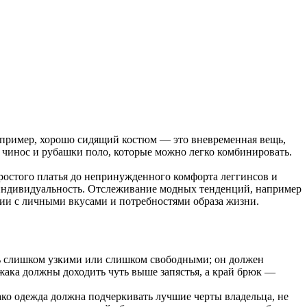
пример, хорошо сидящий костюм — это вневременная вещь,
и чинос и рубашки поло, которые можно легко комбинировать.
простого платья до непринужденного комфорта леггинсов и
 индивидуальность. Отслеживание модных тенденций, например
твии с личными вкусами и потребностями образа жизни.
ь слишком узкими или слишком свободными; он должен
джака должны доходить чуть выше запястья, а край брюк —
ако одежда должна подчеркивать лучшие черты владельца, не