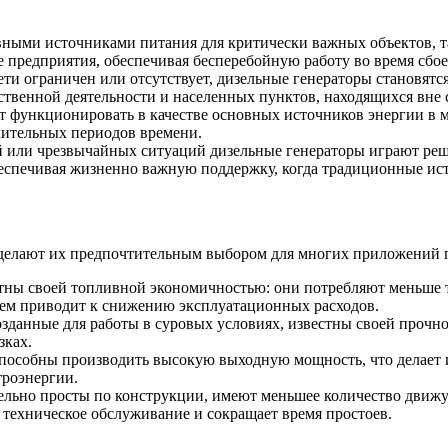
рвными источниками питания для критически важных объектов, т
редприятия, обеспечивая бесперебойную работу во время сбоев
сети ограничен или отсутствует, дизельные генераторы становя
твенной деятельности и населенных пунктов, находящихся вне 
т функционировать в качестве основных источников энергии в ме
лительных периодов времени.
й или чрезвычайных ситуаций дизельные генераторы играют р
еспечивая жизненно важную поддержку, когда традиционные ист
делают их предпочтительным выбором для многих приложений п
стны своей топливной экономичностью: они потребляют меньше
нем приводит к снижению эксплуатационных расходов.
озданные для работы в суровых условиях, известны своей прочн
зках.
пособны производить высокую выходную мощность, что делает и
троэнергии.
ельно просты по конструкции, имеют меньшее количество движу
 техническое обслуживание и сокращает время простоев.