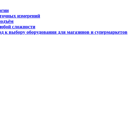
огии
 точных измерений
подъём
любой сложности
д к выбору оборудования для магазинов и супермаркетов