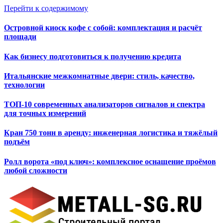
Перейти к содержимому
Островной киоск кофе с собой: комплектация и расчёт
площади
Как бизнесу подготовиться к получению кредита
Итальянские межкомнатные двери: стиль, качество,
технологии
ТОП-10 современных анализаторов сигналов и спектра
для точных измерений
Кран 750 тонн в аренду: инженерная логистика и тяжёлый
подъём
Ролл ворота «под ключ»: комплексное оснащение проёмов
любой сложности