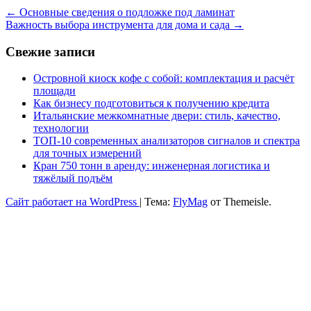
←
Основные сведения о подложке под ламинат
Важность выбора инструмента для дома и сада
→
Свежие записи
Островной киоск кофе с собой: комплектация и расчёт
площади
Как бизнесу подготовиться к получению кредита
Итальянские межкомнатные двери: стиль, качество,
технологии
ТОП-10 современных анализаторов сигналов и спектра
для точных измерений
Кран 750 тонн в аренду: инженерная логистика и
тяжёлый подъём
Сайт работает на WordPress
|
Тема:
FlyMag
от Themeisle.