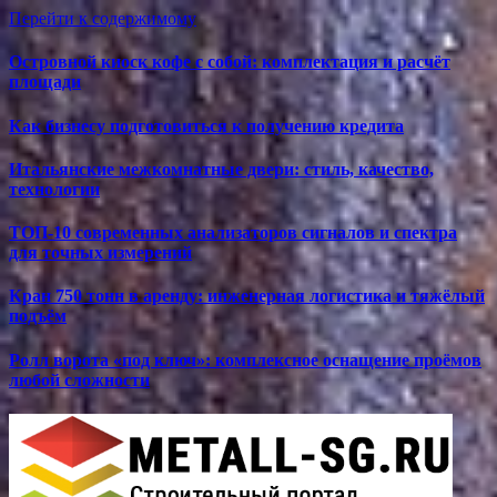
Перейти к содержимому
Островной киоск кофе с собой: комплектация и расчёт
площади
Как бизнесу подготовиться к получению кредита
Итальянские межкомнатные двери: стиль, качество,
технологии
ТОП-10 современных анализаторов сигналов и спектра
для точных измерений
Кран 750 тонн в аренду: инженерная логистика и тяжёлый
подъём
Ролл ворота «под ключ»: комплексное оснащение проёмов
любой сложности