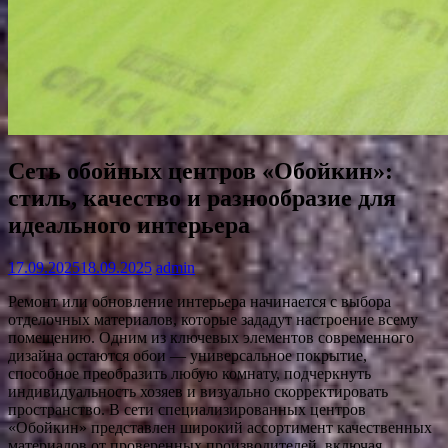
Сеть обойных центров «Обойкин»:
стиль, качество и разнообразие для
идеального интерьера
17.09.2025
18.09.2025
admin
Ремонт или обновление интерьера начинается с выбора
отделочных материалов, которые зададут настроение всему
помещению. Одним из ключевых элементов современного
дизайна остаются обои — универсальное покрытие,
способное преобразить любую комнату, подчеркнуть
индивидуальность хозяев и визуально скорректировать
пространство. В сети специализированных центров
«Обойкин» представлен широкий ассортимент качественных
материалов от проверенных производителей, включая