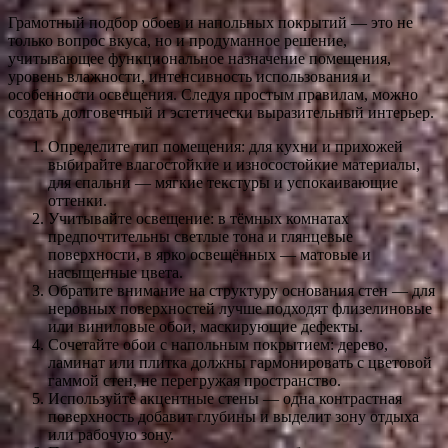
Грамотный подбор обоев и напольных покрытий — это не
только вопрос вкуса, но и продуманное решение,
учитывающее функциональное назначение помещения,
уровень влажности, интенсивность использования и
особенности освещения. Следуя простым правилам, можно
создать долговечный и эстетически выразительный интерьер.
Определите тип помещения: для кухни и прихожей
выбирайте влагостойкие и износостойкие материалы,
для спальни — мягкие текстуры и успокаивающие
оттенки.
Учитывайте освещение: в тёмных комнатах
предпочтительны светлые тона и глянцевые
поверхности, в ярко освещённых — матовые и
насыщенные цвета.
Обратите внимание на структуру основания стен — для
неровных поверхностей лучше подходят флизелиновые
или виниловые обои, маскирующие дефекты.
Сочетайте обои с напольным покрытием: дерево,
ламинат или плитка должны гармонировать с цветовой
гаммой стен, не перегружая пространство.
Используйте акцентные стены — одна контрастная
поверхность добавит глубины и выделит зону отдыха
или рабочую зону.