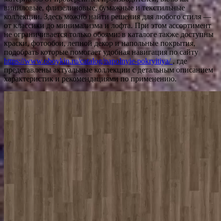
виниловые, флизелиновые, бумажные и текстильные
коллекции. Здесь можно найти решения для любого стиля —
от классики до минимализма и лофта. При этом ассортимент
не ограничивается только обоями: в каталоге также доступны
краски, фотообои, лепной декор и напольные покрытия,
подобрать которые помогает удобная навигация по сайту
https://www.oboykin.ru/catalog/napolnyie-pokryitiya/
, где
представлены актуальные коллекции с детальным описанием
характеристик и рекомендациями по применению.