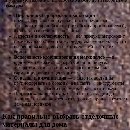
натуральную величину, что особенно важно при выборе цвета
и фактуры.
Широкий выбор брендов и коллекций
—
представлены как доступные, так и премиальные
линейки от европейских и российских производителей,
включая эксклюзивные дизайны.
Качество и экологичность
— вся продукция проходит
проверку на соответствие стандартам безопасности, что
особенно важно для жилых помещений и детских
комнат.
Возможность комбинирования материалов
— в
одном месте можно подобрать обои, плинтуса,
декоративные вставки и напольные покрытия,
гармонирующие по цвету и текстуре.
Образцы и визуализация
— в салонах доступны
крупноформатные образцы, а на сайте — инструменты
для предварительного просмотра обоев в интерьере.
Поддержка на всех этапах
— от консультации до
доставки и подбора клея, что упрощает процесс ремонта
даже для новичков.
Как правильно выбрать отделочные
материалы для дома