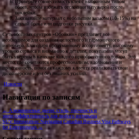
Проверьте совместимость клея с выбранным типом
обоев, чтобы избежать отслоения и пузырей после
поклейки.
Заказывайте материал с небольшим запасом (10–15%) на
случай брака или подгонки рисунка.
Сеть обойных центров «Обойкин» предлагает всё
необходимое для создания целостного и гармоничного
интерьера. Благодаря продуманному ассортименту, высокому
уровню сервиса и вниманию к деталям, покупатели могут
быть уверены в качестве каждого приобретённого товара. Это
место, где сочетаются профессионализм, вдохновение и
практичность, помогая каждому клиенту реализовать свои
дизайнерские идеи без лишних усилий.
Новости
Навигация по записям
←
Алюминиевые двери: стиль, прочность и
энергоэффективность для любого интерьера
SUV Immigration: Navigating Canadian Business Visa Pathways
for Entrepreneurs
→
Свежие записи