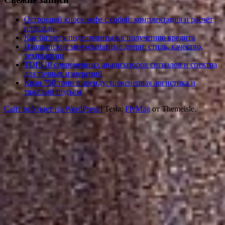
Островной киоск кофе с собой: комплектация и расчёт
площади
Как бизнесу подготовиться к получению кредита
Итальянские межкомнатные двери: стиль, качество,
технологии
ТОП-10 современных анализаторов сигналов и спектра
для точных измерений
Кран 750 тонн в аренду: инженерная логистика и
тяжёлый подъём
Сайт работает на WordPress
|
Тема:
FlyMag
от Themeisle.