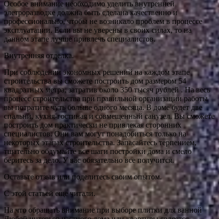
Особое внимание необходимо уделить внутренней
элетроразводке должна быть сделана качественно и
профессионально, чтобы не возникало проблем в процессе
эксплуатации. Если вы не уверены в своих силах, то на
данном этапе лучше привлечь специалистов.
Внутренняя отделка.
При соблюдении экономных решений на каждом этапе
строительства вы сможете построить дом размером 54
квадратных метра, затратив около 350 тысяч рублей . На весь
процесс строительства при правильной организации работы
вы потратите чуть больше одного месяца. В доме будет две
спальни, кухня-гостиная и совмещенный санузел. Вы сможете
построить дом практически не привлекая сторонних
специалистов. Они вам могут понадобиться только на
некоторых этапах строительства. Запасайтесь терпением,
тщательно обдумайте все шаги постройки дома и смело
беритесь за дело. У вас обязательно все получится.
Оставьте отзыв или поделитесь своим опытом.
С этой статьей еще читали.
На что обращать внимание при выборе плитки для ванной
Любой интерьер частного дома или квартиры является