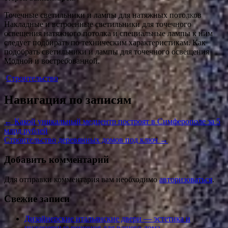
Точечные светильники и лампы для натяжных потолков
Накладные и встроенные светильники для точечного
освещения натяжного потолка и специальные лампы к ним
следует подбирать по техническим характеристикам. Как
подобрать светильники и лампы для точечного освещения
Модной и востребованной.
Строительство
Навигация по записям
←
Какой уникальный медцентр построят в Симферополе за 5
млрд рублей
Строительство деревянных домов под ключ
→
Добавить комментарий
Для отправки комментария вам необходимо
авторизоваться
.
Свежие записи
Дизайнерские итальянские двери — эстетика и
инженерные решения для вашего дома