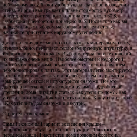
небольшому весу, блоки удобно укладывать при возведении
стены. Кирпич выигрывает в плане стоимости. Кубометр
полуторного строительного кирпича стоит около 60 $, а
газобетона и пенобетона примерно 80 $. После того как вы
определились с выбором материала и возвели стены,
начинайте приступать к наружному утеплению.
Для утепления дома можно использовать минеральную вату,
стекловолокно, пенопласт, теплоизолирующую штукатурку и
теплоизолирующую краску. Выбор материалов и технологий
их монтажа очень велик. Наиболее быстрый и недорогой
способ утепления дома, осуществляется с использованием
пенополистирола в плитах. Этот материал легко монтируется
к стенам с помощью клея и дюбелей, а затем покрывается
армирующей сеткой и штукатурится снаружи. Все это
доступно и легко делается своими руками. Подробнее об
утеплении дома читайте в статьях Как утеплить дом? . Как
утеплить потолок? . Как утеплить стены? . Как утеплить пол?
. Как утеплить дом снаружи и изнутри.
Строительство крыши.
Самый экономный вариант возведения крыши –
использование двухскатной конструкции. Для этого на
передней и задней части стен дома возводим фронтоны,