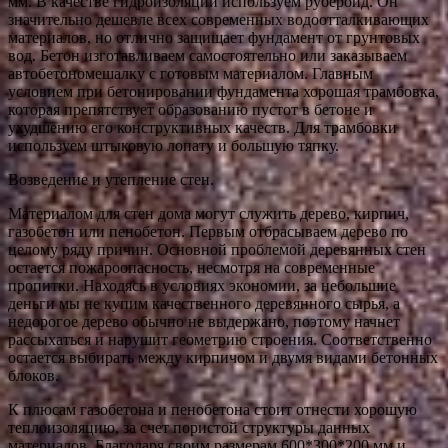
мм. В качестве гидроизоляции используем рубероид. Он
значительно дешевле всех современных водоотталкивающих
материалов, но отлично защищает фундамент от грунтовых
вод. Бетон изготавливаем самостоятельно или заказываем
автобетономешалку с готовым материалом. Главным
условием при бетонировании фундамента хорошая трамбовка,
которая препятствует образованию пустот в бетоне и
ухудшению его конструктивных качеств. Для трамбовки
используем штыковую лопату и большую тяпку.
Возведение и утепление стен.
Материалом для стен дома могут служить дерево, кирпич,
газобетон или пенобетон. Первым отбрасываем дерево по
целому ряду причин. Основной проблемой деревянных стен
остается пожароопасность, несмотря на современные
пропитки. Находясь в условиях экономии, за небольшие
деньги мы не купим качественного деревянного сырья, а
недорогое дерево обычно не выдержано, поэтому начнет
рассыхаться и нарушит геометрию строения. Соответственно
остается выбирать между кирпичом и двумя видами бетонных
блоков.
К плюсам газобетона и пенобетона стоит отнести хорошую
теплоизоляцию, за счет пористой структуры данных
материалов. Благодаря своим размерам 600*300*200 мм и