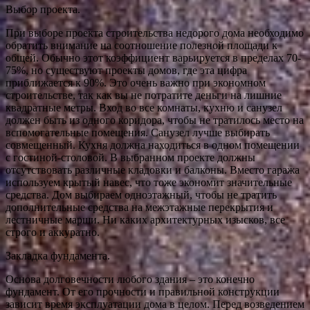
Выбор проекта.
При выборе проекта строительства недорого дома необходимо
обратить внимание на соотношение полезной площади к
общей. Обычно этот коэффициент варьируется в пределах 70-
75%, но существуют проекты домов, где эта цифра
приближается к 90%. Это очень важно при экономном
строительстве, так как вы не потратите деньги на лишние
квадратные метры. Вход во все комнаты, кухню и санузел
должен быть из одного коридора, чтобы не тратилось место на
вспомогательные помещения. Санузел лучше выбирать
совмещенный. Кухня должна находиться в одном помещении
с гостиной-столовой. В выбранном проекте должны
отсутствовать различные кладовки и балконы. Вместо гаража
используем крытый навес, что тоже экономит значительные
средства. Дом выбираем одноэтажный, чтобы не тратить
дополнительные средства на межэтажные перекрытия и
лестничные марши. Ни каких архитектурных изысков, все
строго и аккуратно.
Закладка фундамента.
Основа долговечности любого здания – это конечно
фундамент. От его прочности и правильной конструкции
зависит время эксплуатации дома в целом. Перед возведением