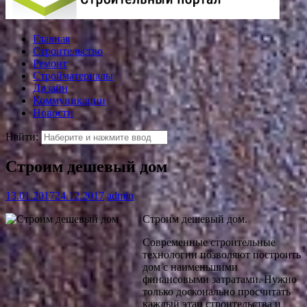
Главная
Строительство
Ремонт
Стройматериалы
Дизайн
Коммуникации
Новости
Найти:
Строим дешевый дом
13.01.2017
24.12.2017
admin
Строим дешевый дом.
Современные строительные
технологии позволяют построить
дом с наименьшими
финансовыми затратами. Нужно
только досконально просчитать
каждый этап строительства и