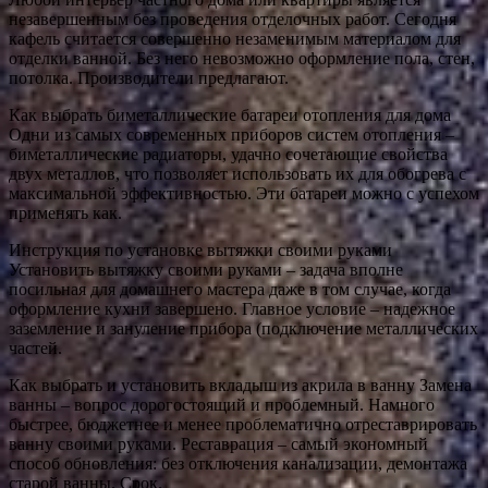
незавершенным без проведения отделочных работ. Сегодня
кафель считается совершенно незаменимым материалом для
отделки ванной. Без него невозможно оформление пола, стен,
потолка. Производители предлагают.
Как выбрать биметаллические батареи отопления для дома
Одни из самых современных приборов систем отопления –
биметаллические радиаторы, удачно сочетающие свойства
двух металлов, что позволяет использовать их для обогрева с
максимальной эффективностью. Эти батареи можно с успехом
применять как.
Инструкция по установке вытяжки своими руками
Установить вытяжку своими руками – задача вполне
посильная для домашнего мастера даже в том случае, когда
оформление кухни завершено. Главное условие – надежное
заземление и зануление прибора (подключение металлических
частей.
Как выбрать и установить вкладыш из акрила в ванну Замена
ванны – вопрос дорогостоящий и проблемный. Намного
быстрее, бюджетнее и менее проблематично отреставрировать
ванну своими руками. Реставрация – самый экономный
способ обновления: без отключения канализации, демонтажа
старой ванны. Срок.