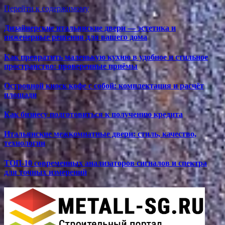
Перейти к содержимому
Дизайнерские итальянские двери — эстетика и
инженерные решения для вашего дома
Как превратить маленькую кухню в удобное и стильное
пространство: проверенные приёмы
Островной киоск кофе с собой: комплектация и расчёт
площади
Как бизнесу подготовиться к получению кредита
Итальянские межкомнатные двери: стиль, качество,
технологии
ТОП-10 современных анализаторов сигналов и спектра
для точных измерений