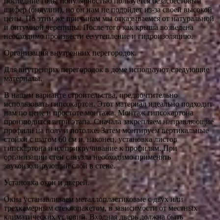
последние годы популярностью пользуется безасбестовый
шифер (ондулин), но он нам не подойдет из-за своей высокой
цены. По этим же причинам мы отказываемся от натуральной
и битумной черепицы. После того как крыша возведена
необходимо произвести ее утепление и гидроизоляцию.
Организация внутренних перегородок.
Для внутренних перегородок в доме используют следующие
материалы.
В нашем варианте строительства, предпочтительно
использовать гипсокартон. Этот материал идеально подходит
нам по цене и простоте монтажа. Монтаж гипсокартона
производится в три этапа. Сначала закрепляем направляющие
профили на полу и потолке. Затем монтируем вертикальные
стойки с шагом 60 см и, наконец, установка листов
гипскартона и их прикручивание к профилям. При
организации стен санузла необходимо применять
звукоизолирующий слой в стене.
Установка окон и дверей.
Окна устанавливаем металлопластиковые с двух или
трехкамерным стеклопакетом, в зависимости от местных
климатических условий. Входная дверь должна быть