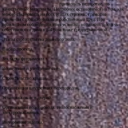
применить недорогие, но
качественные материалы. Подробнее остановимся на том, как
можно сэкономить на всех этапах стройки, грамотно
применяя стройматериалы и собственный труд. При
правильном соблюдении
этих условий, возможно, достичь
себестоимости дома в 3-4 раза ниже среднерыночной.
Этапы строительства дешевого дома.
Выбор проекта.
Закладка фундамента.
Возведение и утепление стен.
Строительство крыши.
Организация внутренних перегородок.
Установка окон и дверей.
Организация водопровода. теплоснабжения и
электроснабжения.
Внутренняя отделка.