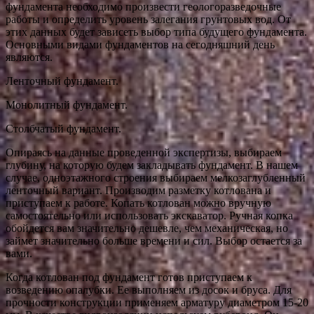
фундамента необходимо произвести геологоразведочные
работы и определить уровень залегания грунтовых вод. От
этих данных будет зависеть выбор типа будущего фундамента.
Основными видами фундаментов на сегодняшний день
являются.
Ленточный фундамент.
Монолитный фундамент.
Столбчатый фундамент.
Опираясь на данные проведенной экспертизы, выбираем
глубину, на которую будем закладывать фундамент. В нашем
случае, одноэтажного строения выбираем мелкозаглубленный
ленточный вариант. Производим разметку котлована и
приступаем к работе. Копать котлован можно вручную
самостоятельно или использовать экскаватор. Ручная копка
обойдется вам значительно дешевле, чем механическая, но
займет значительно больше времени и сил. Выбор остается за
вами.
Когда котлован под фундамент готов приступаем к
возведению опалубки. Ее выполняем из досок и бруса. Для
прочности конструкции применяем арматуру диаметром 15-20