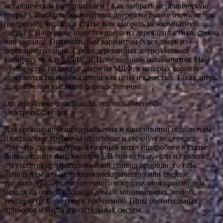
металлическая с утеплителем ( Как выбрать металлическую
дверь? ). Выбор межкомнатных дверей на рынке очень велик
(подробнее читайте в статье Как выбрать межкомнатную
дверь? ). В продаже имеются двери из дерева, пластика, стекла
или металла. Оптимальным вариантом будет дверь из
деревянного сырья. Среди деревянных дверей можно
выбирать между МДФ, ДСП, меламином и ламинатом. Нам
лучше всего подойдут двери из МДФ, в которых хорошо
сочетаются такие показатели как цена и качество. Такая дверь
долговечна и выглядит очень эстетично.
Организация водопровода. теплоснабжения и
электроснабжения.
Для организации водоснабжения и канализации используем
пластиковые трубы. За отопление и горячую воду будет
отвечать двухконтурный газовый котел (подробнее в статье
Виды отопительных котлов ). В том случае, если на участке
отсутствует централизованный подвод природного газа,
используем для отопления электричество или твердое
топливо. Выбор отопительного оборудования производим
исходя из общей площади дома и минимальных зимних
температур. Советуем к прочтению Типы отопительных
приборов и Виды отопительных систем.