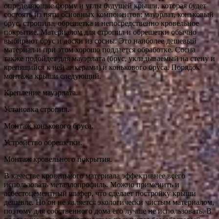
определяющие форму и углы будущей крыши, которая будет
состоять из пяти основных компонентов: мауэрлат, коньковый
брус, стропила, обрешетка и непосредственно кровельное
покрытие. Материалом для стропил и обрешетки обычно
выбирают брус и доски из сосны. Это наиболее дешевый
материал и при этом хорошо поддается обработке. Сосна
также подойдет для мауэрлата (брус, укладываемый на стену и
крепящийся к ней анкерами) и конькового бруса. Порядок
монтажа крыши следующий.
Крепление мауэрлата.
Установка стропил.
Монтаж конькового бруса.
Устройство обрешетки.
Монтаж кровельного покрытия.
В качестве кровельного материала эффективнее всего
использовать металлопрофиль. Можно применить и
асбестоцементный шифер, что сделает постройку крыши
дешевле. Но он не является экологически чистым материалом,
поэтому для собственного дома его лучше не использовать. В