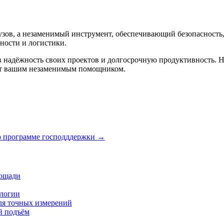
узов, а незаменимый инструмент, обеспечивающий безопасность,
ности и логистики.
 надёжность своих проектов и долгосрочную продуктивность. Не
нет вашим незаменимым помощником.
о программе господддержки
→
лощади
ологии
ля точных измерений
й подъём