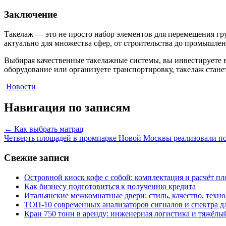
Заключение
Такелаж — это не просто набор элементов для перемещения гр
актуально для множества сфер, от строительства до промышлен
Выбирая качественные такелажные системы, вы инвестируете в
оборудование или организуете транспортировку, такелаж ста
Новости
Навигация по записям
←
Как выбрать матрац
Четверть площадей в промпарке Новой Москвы реализовали п
Свежие записи
Островной киоск кофе с собой: комплектация и расчёт п
Как бизнесу подготовиться к получению кредита
Итальянские межкомнатные двери: стиль, качество, техн
ТОП-10 современных анализаторов сигналов и спектра д
Кран 750 тонн в аренду: инженерная логистика и тяжёлы