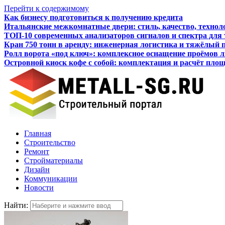
Перейти к содержимому
Итальянские межкомнатные двери: стиль, качество, технол
ТОП-10 современных анализаторов сигналов и спектра для
Кран 750 тонн в аренду: инженерная логистика и тяжёлый 
Ролл ворота «под ключ»: комплексное оснащение проёмов 
Островной киоск кофе с собой: комплектация и расчёт пло
Как бизнесу подготовиться к получению кредита
Главная
Строительство
Ремонт
Стройматериалы
Дизайн
Коммуникации
Новости
Найти: