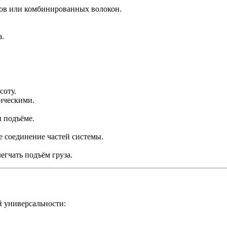
лов или комбинированных волокон.
а.
соту.
ическими.
 подъёме.
 соединение частей системы.
егчать подъём груза.
й универсальности: