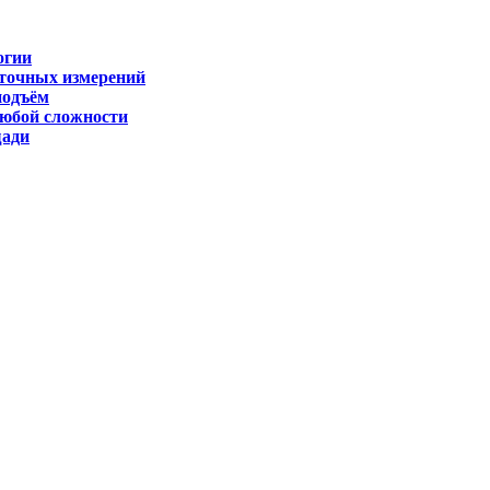
огии
 точных измерений
подъём
любой сложности
щади