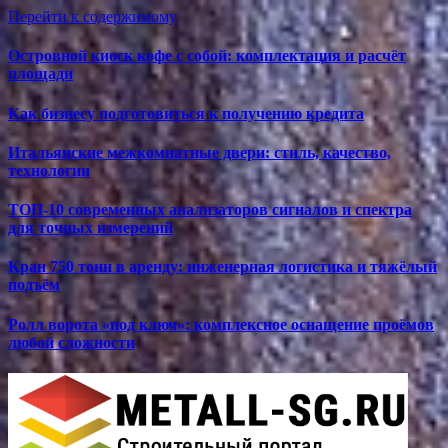
Перейти к содержимому
Островной киоск кофе с собой: комплектация и расчёт
площади
Как бизнесу подготовиться к получению кредита
Итальянские межкомнатные двери: стиль, качество,
технологии
ТОП-10 современных анализаторов сигналов и спектра
для точных измерений
Кран 750 тонн в аренду: инженерная логистика и тяжёлый
подъём
Ролл ворота «под ключ»: комплексное оснащение проёмов
любой сложности