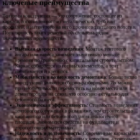
ключевые преимущества
Тентовая конструкция — это сооружение, состоящее из
каркаса, изготовленного из металлических труб или
профилей, и натянутого на него прочного тентового полотна.
Популярность таких решений обусловлена рядом
значительных преимуществ.
Высокая скорость возведения
: Монтаж тентового
ангара или навеса занимает значительно меньше
времени по сравнению с капитальным строительством.
Каркас собирается из готовых элементов, а тент
натягивается и крепится.
Мобильность и возможность демонтажа
: Большинство
конструкций являются сборно-разборными. Их можно
при необходимости переместить на новое место или
демонтировать на сезон, что особенно актуально для
сезонного бизнеса.
Экономическая эффективность
: Стоимость возведения
тентового сооружения в разы ниже, чем строительство
кирпичного или бетонного здания аналогичной
площади. Экономятся средства на фундаменте и
дорогостоящих материалах.
Надежность и долговечность
: Современные каркасы из
оцинкованной стали устойчивы к коррозии, а тентовые