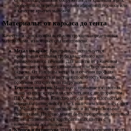
Специализированные сооружения для хранения зерна,
удобрений, для ремонта крупногабаритной техники или
в качестве крытых манежей.
Материалы: от каркаса до тента
Качество и срок службы всей конструкции определяются
материалами, из которых она изготовлена.
Металлокаркас
: Как правило, используется
профильная стальная труба квадратного или
прямоугольного сечения. Для защиты от ржавчины
применяется горячее цинкование или порошковая
окраска. От толщины металла и сечения профиля
зависят прочность и несущая способность каркаса,
особенно под снеговой нагрузкой.
Тентовое полотно
: Чаще всего применяется плотная
ткань из полиэстера или стеклоткани с двусторонним
ПВХ-покрытием. Качество определяется плотностью
материала (измеряется в г/м²), наличием защитных слоев
от УФ-излучения, огнестойкими и антигрибковыми
пропитками. Полотно может быть прозрачным, матовым
или выполненным в корпоративных цветах с
нанесенным логотипом.
Крепеж и фурнитура
: Для надежного крепления тента