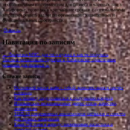
технологичным инструментом для бизнеса и частных лиц в
Хабаровске, позволяя в кратчайшие сроки и с оптимальными
затратами решать задачи по организации защищенных и
функциональных пространств.
Новости
Навигация по записям
←
Лицензия МЧС: для чего нужна и как ее получить
Тенты и металлоконструкции в Хабаровске: практичные
решения для бизнеса
→
Свежие записи
Островной киоск кофе с собой: комплектация и расчёт
площади
Как бизнесу подготовиться к получению кредита
Итальянские межкомнатные двери: стиль, качество,
технологии
ТОП-10 современных анализаторов сигналов и спектра
для точных измерений
Кран 750 тонн в аренду: инженерная логистика и
тяжёлый подъём