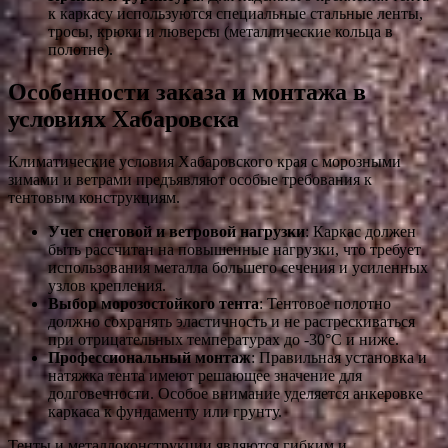
к каркасу используются специальные стальные ленты,
тросы, крюки и люверсы (металлические кольца в
полотне).
Особенности заказа и монтажа в
условиях Хабаровска
Климатические условия Хабаровского края с морозными
зимами и ветрами предъявляют особые требования к
тентовым конструкциям.
Учет снеговой и ветровой нагрузки
: Каркас должен
быть рассчитан на повышенные нагрузки, что требует
использования металла большего сечения и усиленных
узлов крепления.
Выбор морозостойкого тента
: Тентовое полотно
должно сохранять эластичность и не растрескиваться
при отрицательных температурах до -30°C и ниже.
Профессиональный монтаж
: Правильная установка и
натяжка тента имеют решающее значение для
долговечности. Особое внимание уделяется анкеровке
каркаса к фундаменту или грунту.
Тенты и металлоконструкции являются гибким и