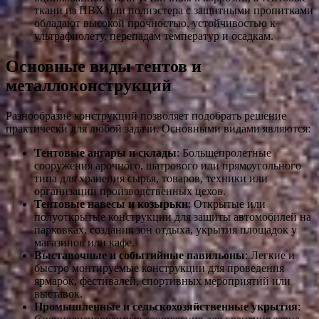
ткани из ПВХ или полиэстера с защитными пропитками
обладают высокой прочностью, устойчивостью к
ультрафиолету, перепадам температур и осадкам.
Основные виды тентов и
металлоконструкций
Разнообразие конструкций позволяет подобрать решение
практически для любой задачи. Основными видами являются:
Тентовые ангары и склады
: Большепролетные
сооружения арочного, шатрового или прямоугольного
типа для хранения сырья, товаров, техники или
организации производственных цехов.
Тентовые навесы и козырьки
: Открытые или
полуоткрытые конструкции для защиты автомобилей на
парковках, создания зон отдыха, укрытия площадок у
магазинов или кафе.
Выставочные и событийные павильоны
: Легкие и
быстро монтируемые конструкции для проведения
ярмарок, фестивалей, спортивных мероприятий или
выставок.
Промышленные и сельскохозяйственные укрытия
: