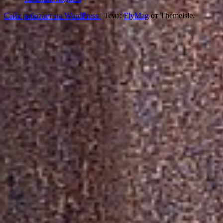
Сайт работает на WordPress
|
Тема:
FlyMag
от Themeisle.