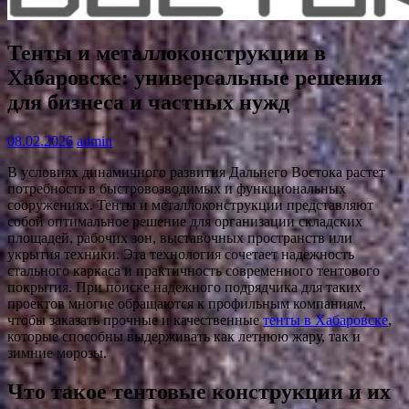
Тенты и металлоконструкции в
Хабаровске: универсальные решения
для бизнеса и частных нужд
08.02.2026
admin
В условиях динамичного развития Дальнего Востока растет
потребность в быстровозводимых и функциональных
сооружениях. Тенты и металлоконструкции представляют
собой оптимальное решение для организации складских
площадей, рабочих зон, выставочных пространств или
укрытия техники. Эта технология сочетает надежность
стального каркаса и практичность современного тентового
покрытия. При поиске надежного подрядчика для таких
проектов многие обращаются к профильным компаниям,
чтобы заказать прочные и качественные
тенты в Хабаровске
,
которые способны выдерживать как летнюю жару, так и
зимние морозы.
Что такое тентовые конструкции и их