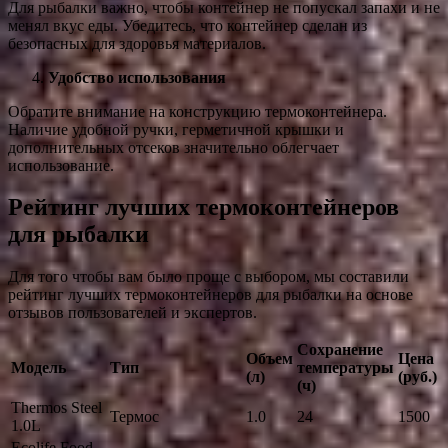
Для рыбалки важно, чтобы контейнер не попускал запахи и не
менял вкус еды. Убедитесь, что контейнер сделан из
безопасных для здоровья материалов.
Удобство использования
Обратите внимание на конструкцию термоконтейнера.
Наличие удобной ручки, герметичной крышки и
дополнительных отсеков значительно облегчает
использование.
Рейтинг лучших термоконтейнеров
для рыбалки
Для того чтобы вам было проще с выбором, мы составили
рейтинг лучших термоконтейнеров для рыбалки на основе
отзывов пользователей и экспертов.
Сохранение
Объем
Цена
Модель
Тип
температуры
(л)
(руб.)
(ч)
Thermos Steel
Термос
1.0
24
1500
1.0L
Ecolife Food