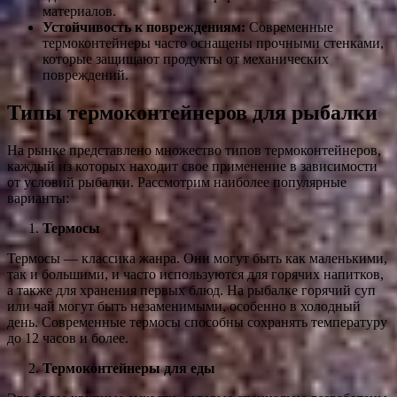
материалов.
Устойчивость к повреждениям:
Современные
термоконтейнеры часто оснащены прочными стенками,
которые защищают продукты от механических
повреждений.
Типы термоконтейнеров для рыбалки
На рынке представлено множество типов термоконтейнеров,
каждый из которых находит свое применение в зависимости
от условий рыбалки. Рассмотрим наиболее популярные
варианты:
Термосы
Термосы — классика жанра. Они могут быть как маленькими,
так и большими, и часто используются для горячих напитков,
а также для хранения первых блюд. На рыбалке горячий суп
или чай могут быть незаменимыми, особенно в холодный
день. Современные термосы способны сохранять температуру
до 12 часов и более.
Термоконтейнеры для еды