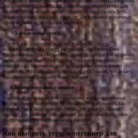
Это более крупные емкости, которые специально разработаны
для хранения готовой пищи. Они обычно имеют несколько
отсеков, что позволяет удобно упаковать обед на весь день.
Эти контейнеры идеально подходят для хранения различных
блюд: от салатов до горячих закусок.
Холодильные сумки
Для тех, кто планирует рыбалку в жаркую погоду,
холодильные сумки станут настоящим спасением. Они
предназначены для сохранения свежести продуктов, особенно
рыбы, которая может быстро портиться при высокой
температуре. Многие модели холодильных сумок имеют
возможность поддерживать прохладу до 15 часов, что делает
их идеальными для длительных выездов.
Комбинированные модели
Некоторые производители предлагают комбинированные
модели термоконтейнеров, которые могут удерживать как
горячие, так и холодные продукты. Это универсальный
вариант для рыбаков, обладающий множеством функций и
обеспечивающий максимальный комфорт.
Как выбрать термоконтейнер для