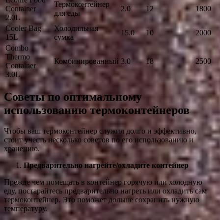
Термоконтейнер
Container
2.0
12
1800
для еды
2.0L
Cooler Bag
Холодильная
15.0
10
2000
15L
сумка
Combo
Thermo
Комбинированный
3.0
18
2500
Container
3.0L
Советы по оптимальному
использованию термоконтейнеров
Чтобы ваш термоконтейнер служил долго и эффективно,
стоит учесть несколько советов по его использованию и
хранению.
Предварительно нагрейте/охладите контейнер
Прежде чем помещать в контейнер горячую или холодную
еду, постарайтесь предварительно нагреть или охладить сам
термоконтейнер. Это поможет дольше сохранить нужную
температуру.