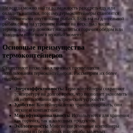
Не всегда можно найти возможность разогреть еду или
охладить напитки, поэтому термоконтейнеры становятся
незаменимыми спутниками рыбака. Будь вы на длительной
рыбалке или на утреннем выезде на несколько часов,
термоконтейнер поможет насладиться горячим обедом или
холодным напитком в нужный момент.
Основные преимущества
термоконтейнеров
Существуют несколько ключевых преимуществ
использования термоконтейнеров. Рассмотрим их более
подробно:
Энергоэффективность:
Термоконтейнеры сохраняют
температуру на долгое время, что позволяет экономить
на использовании электрических устройств.
Удобство:
Контейнеры легко транспортировать, они
легкие и компактные.
Многофункциональность:
Используются для хранения
как горячих, так и холодных продуктов.
Экологичность:
Многие современные контейнеры
сделаны из безопасных и перерабатываемых