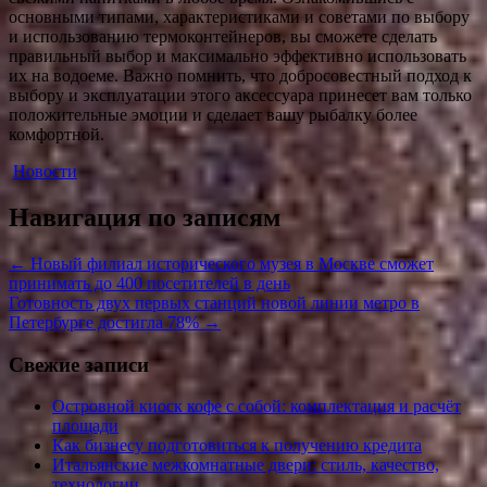
основными типами, характеристиками и советами по выбору
и использованию термоконтейнеров, вы сможете сделать
правильный выбор и максимально эффективно использовать
их на водоеме. Важно помнить, что добросовестный подход к
выбору и эксплуатации этого аксессуара принесет вам только
положительные эмоции и сделает вашу рыбалку более
комфортной.
Новости
Навигация по записям
←
Новый филиал исторического музея в Москве сможет
принимать до 400 посетителей в день
Готовность двух первых станций новой линии метро в
Петербурге достигла 78%
→
Свежие записи
Островной киоск кофе с собой: комплектация и расчёт
площади
Как бизнесу подготовиться к получению кредита
Итальянские межкомнатные двери: стиль, качество,
технологии