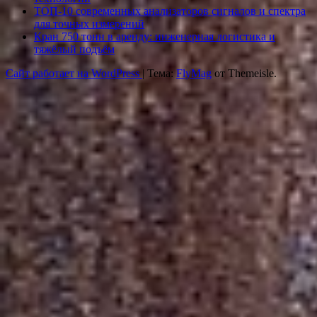
ТОП-10 современных анализаторов сигналов и спектра
для точных измерений
Кран 750 тонн в аренду: инженерная логистика и
тяжёлый подъём
Сайт работает на WordPress
|
Тема:
FlyMag
от Themeisle.