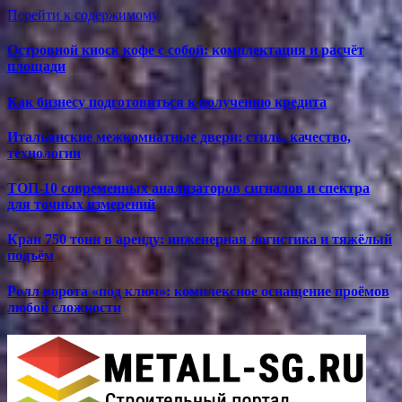
Перейти к содержимому
Островной киоск кофе с собой: комплектация и расчёт
площади
Как бизнесу подготовиться к получению кредита
Итальянские межкомнатные двери: стиль, качество,
технологии
ТОП-10 современных анализаторов сигналов и спектра
для точных измерений
Кран 750 тонн в аренду: инженерная логистика и тяжёлый
подъём
Ролл ворота «под ключ»: комплексное оснащение проёмов
любой сложности