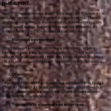
рыбалки?
Выбор термоконтейнера может быть затруднительным из-за
большого разнообразия моделей и характеристик. Однако,
зная свои потребности и особенности, вы сможете сделать
правильный выбор. Рассмотрим основные моменты, на
которые стоит обратить внимание при покупке.
Материал изготовления
Материалы, из которых изготовлен контейнер, играют
ключевую роль в его функциональности. Лучше выбирать
модели из нержавеющей стали или специального пластика,
так как они дольше сохраняют температуру и устойчивы к
повреждениям.
Объем
Определите, сколько еды и напитков вы планируете брать с
собой на рыбалку. Если вы рыбачите один, достаточно будет
небольшого объема, а в компании друзей лучше выбирать
более вместительную модель.
Устойчивость к химическим веществам