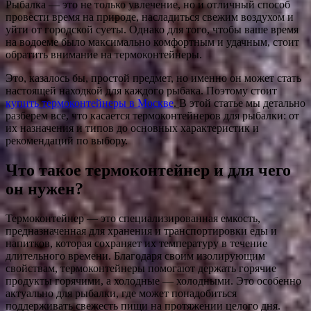
Рыбалка — это не только увлечение, но и отличный способ
провести время на природе, насладиться свежим воздухом и
уйти от городской суеты. Однако для того, чтобы ваше время
на водоеме было максимально комфортным и удачным, стоит
обратить внимание на термоконтейнеры.
Это, казалось бы, простой предмет, но именно он может стать
настоящей находкой для каждого рыбака. Поэтому стоит
купить термоконтейнеры в Москве
.
В этой статье мы детально
разберем все, что касается термоконтейнеров для рыбалки: от
их назначения и типов до основных характеристик и
рекомендаций по выбору.
Что такое термоконтейнер и для чего
он нужен?
Термоконтейнер — это специализированная емкость,
предназначенная для хранения и транспортировки еды и
напитков, которая сохраняет их температуру в течение
длительного времени. Благодаря своим изолирующим
свойствам, термоконтейнеры помогают держать горячие
продукты горячими, а холодные — холодными. Это особенно
актуально для рыбалки, где может понадобиться
поддерживать свежесть пищи на протяжении целого дня.