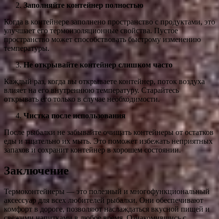
Заполняйте контейнер полностью
Когда в контейнере заполнено пространство с продуктами, это
улучшает его термоизоляционные свойства. Пустое
пространство может способствовать быстрому изменению
температуры.
Не открывайте контейнер слишком часто
Каждый раз, когда вы открываете контейнер, поток воздуха
влияет на его внутреннюю температуру. Старайтесь
открывать его только в случае необходимости.
Чистка после использования
После рыбалки не забывайте очищать контейнеры от остатков
еды и тщательно их мыть. Это поможет избежать неприятных
запахов и сохранит контейнер в хорошем состоянии.
Заключение
Термоконтейнеры — это полезный и многофункциональный
аксессуар для всех любителей рыбалки. Они обеспечивают
комфорт в дороге, позволяют наслаждаться вкусной пищей и
свежими напитками в любое время. Ознакомившись с