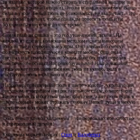
то изделие, которое можно стирать в стиральной машине (в
режиме деликатной стирки). Это на порядок сэкономит Ваши
силы в уходе. Белый тюль не усаживается, не выцветает – это
идеальный вариант, чтобы однажды повесить тюль и не
беспокоиться ни о чем долгое время!
Самая главная фишка – это его утонченный дизайн! На
каждой из единиц коллекции методом печати нанесены
золотистые и серебристые узоры. Они элегантно смогут
подчеркнуть находящуюся в комнате мебель, будь она в
светлых или темных тонах. Узоры дают богатый перелив –
они точно не оставят Вас равнодушными! Наш домашний
тюль может использоваться как тюль на кухню, тюль в
гостиную, тюль в спальню и т.д.
Например, повешенный тюль в цвете «золото», украшенный
рисунком, в зверином или растительном стиле, олицетворят
Вашу смелость и богатый полет фантазии, а вот тюль вуаль в
цвете «серый» может отражать глубину Вашей души и некую
мечтательную искристость.
Тюль лен из данной коллекции – это первоклассное качество
и совершенный дизайн!
Купить на маркетплейсах :
Озон
и
Валдбериз