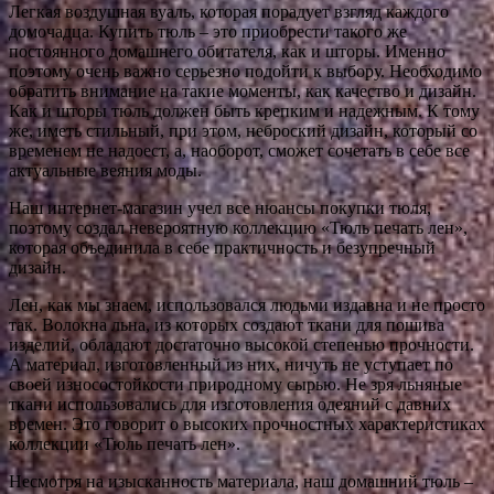
Легкая воздушная вуаль, которая порадует взгляд каждого
домочадца. Купить тюль – это приобрести такого же
постоянного домашнего обитателя, как и шторы. Именно
поэтому очень важно серьезно подойти к выбору. Необходимо
обратить внимание на такие моменты, как качество и дизайн.
Как и шторы тюль должен быть крепким и надежным. К тому
же, иметь стильный, при этом, неброский дизайн, который со
временем не надоест, а, наоборот, сможет сочетать в себе все
актуальные веяния моды.
Наш интернет-магазин учел все нюансы покупки тюля,
поэтому создал невероятную коллекцию «Тюль печать лен»,
которая объединила в себе практичность и безупречный
дизайн.
Лен, как мы знаем, использовался людьми издавна и не просто
так. Волокна льна, из которых создают ткани для пошива
изделий, обладают достаточно высокой степенью прочности.
А материал, изготовленный из них, ничуть не уступает по
своей износостойкости природному сырью. Не зря льняные
ткани использовались для изготовления одеяний с давних
времен. Это говорит о высоких прочностных характеристиках
коллекции «Тюль печать лен».
Несмотря на изысканность материала, наш домашний тюль –