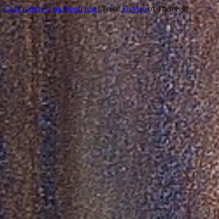
Сайт работает на WordPress
|
Тема:
FlyMag
от Themeisle.