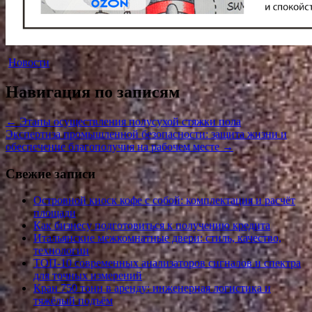
Новости
Навигация по записям
←
Этапы осуществления полусухой стяжки пола
Экспертиза промышленной безопасности: защита жизни и
обеспечение благополучия на рабочем месте
→
Свежие записи
Островной киоск кофе с собой: комплектация и расчёт
площади
Как бизнесу подготовиться к получению кредита
Итальянские межкомнатные двери: стиль, качество,
технологии
ТОП-10 современных анализаторов сигналов и спектра
для точных измерений
Кран 750 тонн в аренду: инженерная логистика и
тяжёлый подъём