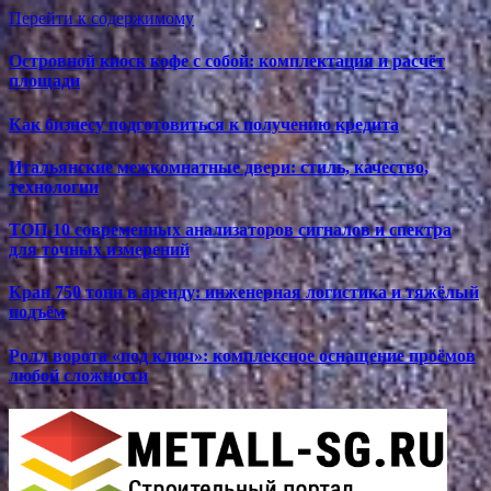
Перейти к содержимому
Островной киоск кофе с собой: комплектация и расчёт
площади
Как бизнесу подготовиться к получению кредита
Итальянские межкомнатные двери: стиль, качество,
технологии
ТОП-10 современных анализаторов сигналов и спектра
для точных измерений
Кран 750 тонн в аренду: инженерная логистика и тяжёлый
подъём
Ролл ворота «под ключ»: комплексное оснащение проёмов
любой сложности