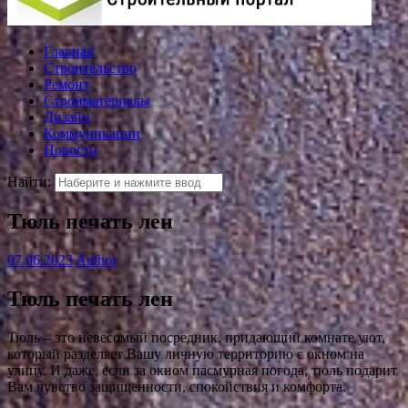
Главная
Строительство
Ремонт
Стройматериалы
Дизайн
Коммуникации
Новости
Найти:
Тюль печать лен
07.06.2023
Author
Тюль печать лен
Тюль – это невесомый посредник, придающий комнате уют,
который разделяет Вашу личную территорию с окном на
улицу. И даже, если за окном пасмурная погода, тюль подарит
Вам чувство защищенности, спокойствия и комфорта.