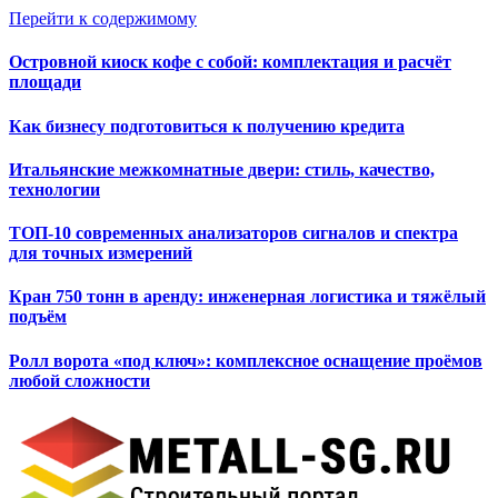
Перейти к содержимому
Островной киоск кофе с собой: комплектация и расчёт
площади
Как бизнесу подготовиться к получению кредита
Итальянские межкомнатные двери: стиль, качество,
технологии
ТОП-10 современных анализаторов сигналов и спектра
для точных измерений
Кран 750 тонн в аренду: инженерная логистика и тяжёлый
подъём
Ролл ворота «под ключ»: комплексное оснащение проёмов
любой сложности