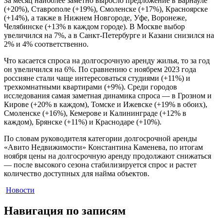
За месяц наиболее заметно выросло предложение в Барнауле
(+20%), Ставрополе (+19%), Смоленске (+17%), Красноярске
(+14%), а также в Нижнем Новгороде, Уфе, Воронеже,
Челябинске (+13% в каждом городе). В Москве выбор
увеличился на 7%, а в Санкт-Петербурге и Казани снизился на
2% и 4% соответственно.
Что касается спроса на долгосрочную аренду жилья, то за год
он увеличился на 6%. По сравнению с ноябрем 2023 года
россияне стали чаще интересоваться студиями (+11%) и
трехкомнатными квартирами (+9%). Среди городов
исследования самая заметная динамика спроса — в Грозном и
Кирове (+20% в каждом), Томске и Ижевске (+19% в обоих),
Смоленске (+16%), Кемерове и Калининграде (+12% в
каждом), Брянске (+11%) и Краснодаре (+10%).
По словам руководителя категории долгосрочной аренды
«Авито Недвижимости» Константина Каменева, по итогам
ноября цены на долгосрочную аренду продолжают снижаться
— после высокого сезона стабилизируется спрос и растет
количество доступных для найма объектов.
Новости
Навигация по записям