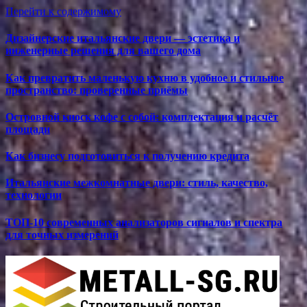
Перейти к содержимому
Дизайнерские итальянские двери — эстетика и
инженерные решения для вашего дома
Как превратить маленькую кухню в удобное и стильное
пространство: проверенные приёмы
Островной киоск кофе с собой: комплектация и расчёт
площади
Как бизнесу подготовиться к получению кредита
Итальянские межкомнатные двери: стиль, качество,
технологии
ТОП-10 современных анализаторов сигналов и спектра
для точных измерений