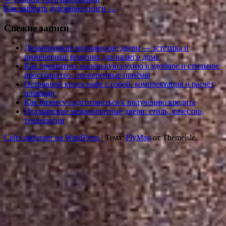
Как выбрать духовные книги
→
Свежие записи
Дизайнерские итальянские двери — эстетика и
инженерные решения для вашего дома
Как превратить маленькую кухню в удобное и стильное
пространство: проверенные приёмы
Островной киоск кофе с собой: комплектация и расчёт
площади
Как бизнесу подготовиться к получению кредита
Итальянские межкомнатные двери: стиль, качество,
технологии
Сайт работает на WordPress
|
Тема:
FlyMag
от Themeisle.