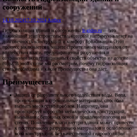
сооружений
14.10.2024
17.10.2024
Author
Гидроизоляция зданий и сооружений
lr-gidro.ru
— это
важнейший этап строительства, который напрямую влияет на
долговечность конструкций и комфорт проживания. Этот
процесс заключается в защите строительных материалов от
воздействия влаги, предотвращении разрушения и
сохранении эксплуатационных свойств объектов на долгие
годы. В этой статье мы рассмотрим, почему гидроизоляция
столь необходима и какие преимущества она дает.
Преимущества
Защита от разрушительного воздействия воды. Вода,
проникающая в строительные материалы, способна
вызвать множество проблем. Например, она
провоцирует коррозию металлических конструкций,
вымывание бетонных основ и появление плесени на
стенах. Появление влаги внутри здания может привести
к постепенному разрушению материалов и ослаблению
всей конструкции. Без качественной гидроизоляции