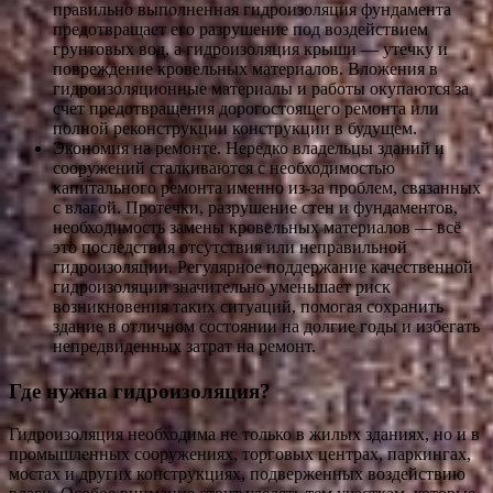
правильно выполненная гидроизоляция фундамента
предотвращает его разрушение под воздействием
грунтовых вод, а гидроизоляция крыши — утечку и
повреждение кровельных материалов. Вложения в
гидроизоляционные материалы и работы окупаются за
счет предотвращения дорогостоящего ремонта или
полной реконструкции конструкции в будущем.
Экономия на ремонте. Нередко владельцы зданий и
сооружений сталкиваются с необходимостью
капитального ремонта именно из-за проблем, связанных
с влагой. Протечки, разрушение стен и фундаментов,
необходимость замены кровельных материалов — всё
это последствия отсутствия или неправильной
гидроизоляции. Регулярное поддержание качественной
гидроизоляции значительно уменьшает риск
возникновения таких ситуаций, помогая сохранить
здание в отличном состоянии на долгие годы и избегать
непредвиденных затрат на ремонт.
Где нужна гидроизоляция?
Гидроизоляция необходима не только в жилых зданиях, но и в
промышленных сооружениях, торговых центрах, паркингах,
мостах и других конструкциях, подверженных воздействию