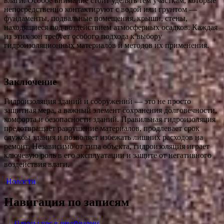
влаги. Особое внимание стоит уделять тем участкам, которые
непосредственно контактируют с водой или грунтом —
фундаменты, подвальные помещения, крыши, стены,
находящиеся под воздействием атмосферных осадков. Каждая
из этих зон требует особого подхода к выбору
гидроизоляционных материалов и методов их применения.
Заключение
Гидроизоляция зданий и сооружений — это не просто
защитная мера, а важный элемент сохранения долговечности,
комфорта и безопасности зданий. Правильная гидроизоляция
предотвращает разрушение материалов, продлевает срок
службы здания и позволяет избежать лишних расходов на
ремонт. Независимо от типа объекта, гидроизоляция играет
ключевую роль в его эксплуатации и защите от негативного
воздействия влаги.
Новости
Навигация по записям
←
Плюсы vps в швейцарии