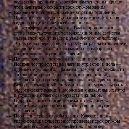
вода может проникать через фундамент, стены, крышу,
что значительно сократит срок службы здания.
Сохранение тепла и снижение затрат на отопление.
Одним из неочевидных, но крайне важных факторов
гидроизоляции является её влияние на
энергоэффективность здания. Влага, проникшая в
стены, может ухудшить теплоизоляционные свойства
материалов, что приведет к увеличению теплопотерь.
Это, в свою очередь, ведет к росту затрат на отопление в
холодное время года и к созданию некомфортного
микроклимата внутри помещений.
Предотвращение появления плесени и грибка.
Постоянное присутствие влаги внутри стен и пола —
идеальные условия для развития плесени и грибка. Эти
микроорганизмы не только портят внешний вид
помещений, но и представляют опасность для здоровья.
Воздух, насыщенный спорами плесени, может вызвать
аллергические реакции, заболевания дыхательных путей
и ухудшение общего самочувствия жильцов.
Гидроизоляция помогает избежать этих рисков,
обеспечивая сухие и безопасные условия внутри
помещений.
Продление срока службы здания. Качественная
гидроизоляция существенно продлевает срок службы
здания и его отдельных элементов. Например,