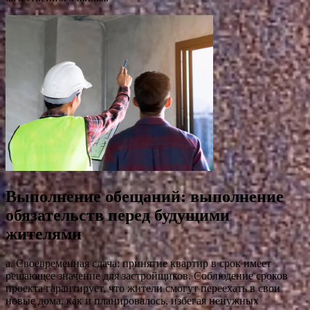
Выполнение обещаний: выполнение
обязательств перед будущими
жителями
а. Своевременная сдача: принятие квартир в срок имеет
решающее значение для застройщиков. Соблюдение сроков
проекта гарантирует, что жители смогут переехать в свои
новые дома, как и планировалось, избегая ненужных