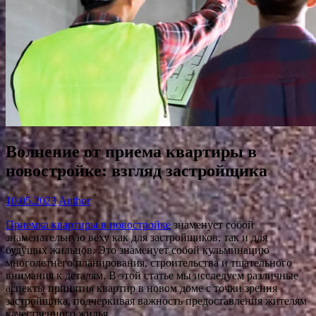
Волнение от приема квартиры в
новостройке: взгляд застройщика
10.05.2023
Author
Приемка квартиры в новостройке
знаменует собой
знаменательную веху как для застройщиков, так и для
будущих жильцов. Это знаменует собой кульминацию
многолетнего планирования, строительства и тщательного
внимания к деталям. В этой статье мы исследуем различные
аспекты принятия квартир в новом доме с точки зрения
застройщика, подчеркивая важность предоставления жителям
качественного жилья.