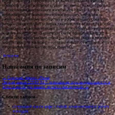
предоставления современных удобств и создания чувства
общности — застройщики играют жизненно важную роль в
обеспечении качественного жизненного опыта. Уделяя
первоочередное внимание своевременному завершению
работ, качественному мастерству и эффективному общению,
разработчики создают условия для того, чтобы жители могли
наслаждаться своими новыми домами и строить полноценную
жизнь в сообществе. В конечном счете, принятие квартир в
новом доме представляет собой реализацию общего видения
застройщиков и жильцов — создание яркого, гостеприимного
и процветающего жилого пространства.
Новости
Навигация по записям
←
Срочный ремонт iPhone
Летние шины 235/65 R17: повышение производительности и
безопасности для ваших летних приключений
→
Свежие записи
Островной киоск кофе с собой: комплектация и расчёт
площади