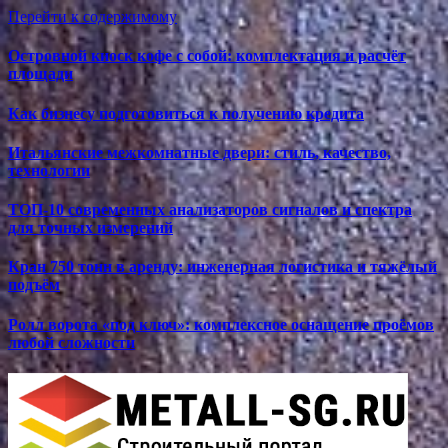
Перейти к содержимому
Островной киоск кофе с собой: комплектация и расчёт
площади
Как бизнесу подготовиться к получению кредита
Итальянские межкомнатные двери: стиль, качество,
технологии
ТОП-10 современных анализаторов сигналов и спектра
для точных измерений
Кран 750 тонн в аренду: инженерная логистика и тяжёлый
подъём
Ролл ворота «под ключ»: комплексное оснащение проёмов
любой сложности