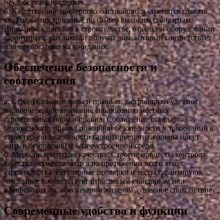
неудобств или задержек.
б. Качественное мастерство: застройщики стремятся сдавать
квартиры, построенные по самым высоким стандартам.
Внимание к деталям в строительстве, отделке и оборудовании
гарантирует, что жители получат дом, который соответствует
или превосходит их ожидания.
Обеспечение безопасности и
соответствия
а. Строительные нормы и правила: застройщики уделяют
первоочередное внимание соблюдению местных
строительных норм и правил. Соблюдение стандартов
безопасности, правил пожарной безопасности и требований к
структурной целостности гарантирует, что жильцы могут
жить в безопасной и благоустроенной среде.
б. Меры по контролю качества: Строгие процессы контроля
качества осуществляются на протяжении всего этапа
строительства. Регулярные проверки и тесты гарантируют,
что здание соответствует отраслевым стандартам или
превосходит их, обеспечивая жителям душевное спокойствие.
Современные удобства и функции