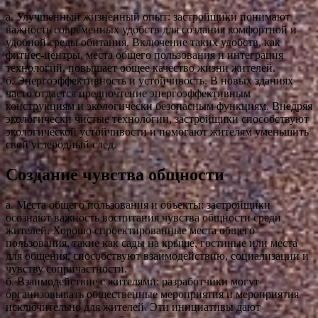
а. Улучшенный жизненный опыт: застройщики понимают
важность современных удобств для создания комфортной и
удобной среды обитания. Включение таких удобств, как
фитнес-центры, места общего пользования и интеграция
технологий, повышает общее качество жизни жителей.
б. Энергоэффективность и устойчивость. В новых зданиях
часто отдается предпочтение энергоэффективным
конструкциям и экологически безопасным функциям. Внедряя
экологически чистые технологии, застройщики способствуют
экологической устойчивости и помогают жителям уменьшить
свой углеродный след.
Создание чувства общности
а. Места общего пользования и объекты: застройщики
осознают важность воспитания чувства общности среди
жителей. Хорошо спроектированные места общего
пользования, такие как сады на крыше, гостиные или места
для общения, способствуют взаимодействию, социализации и
чувству сопричастности.
б. Взаимодействие с жителями: разработчики могут
организовывать общественные мероприятия и мероприятия
исключительно для жителей. Эти инициативы дают