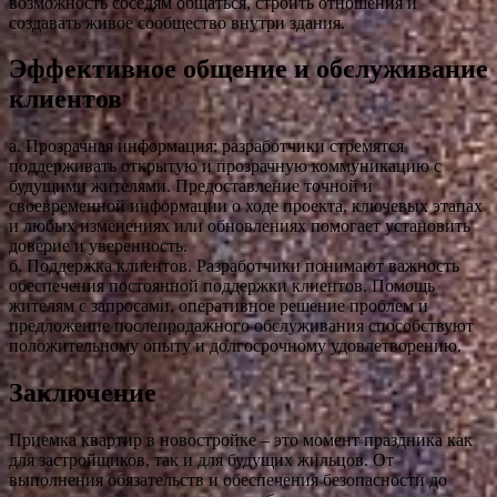
возможность соседям общаться, строить отношения и
создавать живое сообщество внутри здания.
Эффективное общение и обслуживание
клиентов
а. Прозрачная информация: разработчики стремятся
поддерживать открытую и прозрачную коммуникацию с
будущими жителями. Предоставление точной и
своевременной информации о ходе проекта, ключевых этапах
и любых изменениях или обновлениях помогает установить
доверие и уверенность.
б. Поддержка клиентов. Разработчики понимают важность
обеспечения постоянной поддержки клиентов. Помощь
жителям с запросами, оперативное решение проблем и
предложение послепродажного обслуживания способствуют
положительному опыту и долгосрочному удовлетворению.
Заключение
Приемка квартир в новостройке – это момент праздника как
для застройщиков, так и для будущих жильцов. От
выполнения обязательств и обеспечения безопасности до