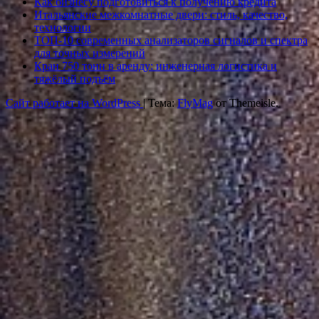
Как бизнесу подготовиться к получению кредита
Итальянские межкомнатные двери: стиль, качество,
технологии
ТОП-10 современных анализаторов сигналов и спектра
для точных измерений
Кран 750 тонн в аренду: инженерная логистика и
тяжёлый подъём
Сайт работает на WordPress
|
Тема:
FlyMag
от Themeisle.