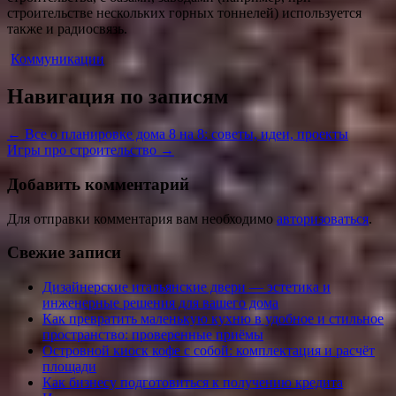
строительстве нескольких горных тоннелей) используется
также и радиосвязь.
Коммуникации
Навигация по записям
←
Все о планировке дома 8 на 8: советы, идеи, проекты
Игры про строительство
→
Добавить комментарий
Для отправки комментария вам необходимо
авторизоваться
.
Свежие записи
Дизайнерские итальянские двери — эстетика и
инженерные решения для вашего дома
Как превратить маленькую кухню в удобное и стильное
пространство: проверенные приёмы
Островной киоск кофе с собой: комплектация и расчёт
площади
Как бизнесу подготовиться к получению кредита