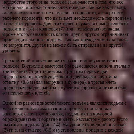
неудобства этого вида подъема заключаются в том, что все
материалы и блоки тоннельных обделок, так же как и люди,
загружаются в клети не с нулевого горизонта, а с верхнего
рабочего горизонта, что вызывает необходимость переподъема
их на этот уровень. Для этих целей служат вспомогательный
подъемник (14) и крановая (7) (или тельферная) эстакада.
Кроме этого, связанность клетей друг с другом ограничивает
производительность подъема, так как прежде чем одна клеть
не загрузится, другая не может быть отправлена на другой
уровень.
Трехклетевой подъем является развитием двухклетевого
подъема. В стволе диаметром 6 м размещается дополнительно
третья клеть с противовесом. При этом первые две
предназначены преимущественно для выдачи грунта на
отметку +8,6 м (для выгрузки в бункера), а третья клеть
предназначена для работы с нулевого горизонта независимо
от первых двух клетей.
Одной из разновидностей такого подъема является подъем с
максимальной автоматизацией процесса постановки
вагонеток с грунтом в клетях, подачи их на круговой
опрокидыватель и обратно в клеть. Рассмотрим работу этого
шахтного подъема (рис. 7.4). На уровне бункерной эстакады
(3) (т. е. на отметке +8,6 м) установлены попарно с каждой