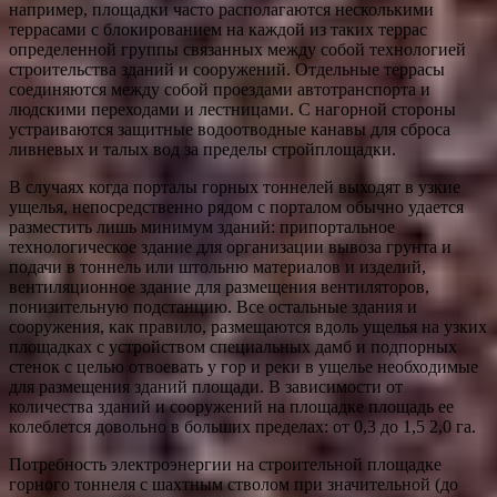
например, площадки часто располагаются несколькими
террасами с блокированием на каждой из таких террас
определенной группы связанных между собой технологией
строительства зданий и сооружений. Отдельные террасы
соединяются между собой проездами автотранспорта и
людскими переходами и лестницами. С нагорной стороны
устраиваются защитные водоотводные канавы для сброса
ливневых и талых вод за пределы стройплощадки.
В случаях когда порталы горных тоннелей выходят в узкие
ущелья, непосредственно рядом с порталом обычно удается
разместить лишь минимум зданий: припортальное
технологическое здание для организации вывоза грунта и
подачи в тоннель или штольню материалов и изделий,
вентиляционное здание для размещения вентиляторов,
понизительную подстанцию. Все остальные здания и
сооружения, как правило, размещаются вдоль ущелья на узких
площадках с устройством специальных дамб и подпорных
стенок с целью отвоевать у гор и реки в ущелье необходимые
для размещения зданий площади. В зависимости от
количества зданий и сооружений на площадке площадь ее
колеблется довольно в больших пределах: от 0,3 до 1,5 2,0 га.
Потребность электроэнергии на строительной площадке
горного тоннеля с шахтным стволом при значительной (до