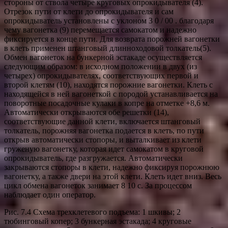
стороны от ствола четыре круговых опрокидывателя (4).
Отрезок пути от клети до опрокидывателя и сам
опрокидыватель установлены с уклоном 3 0 / 00 . благодаря
чему вагонетка (9) перемещается самокатом и надежно
фиксируется в конце пути. Для возврата порожней вагонетки
в клеть применен штанговый длинноходовой толкатель(5).
Обмен вагонеток на бункерной эстакаде осуществляется
следующим образом: в исходном положении в двух (из
четырех) опрокидывателях, соответствующих первой и
второй клетям (10), находятся порожние вагонетки. Клеть с
находящейся в ней вагонеткой с породой устанавливается на
поворотные посадочные кулаки в копре на отметке +8,6 м.
Автоматически открываются обе решетки (14),
соответствующие данной клети, включается штанговый
толкатель, порожняя вагонетка подается в клеть, по пути
открыв автоматически стопоры, и выталкивает из клети
груженую вагонетку, которая идет самокатом в круговой
опрокидыватель, где разгружается. Автоматически
закрываются стопоры в клети, надежно фиксируя порожнюю
вагонетку, а также двери на этой клети. Клеть идет вниз. Весь
цикл обмена вагонеток занимает 8 10 с. За процессом
наблюдает один оператор.
Рис. 7.4 Схема трехклетевого подъема: 1 шкивы; 2
тюбинговый копер; 3 бункерная эстакада; 4 круговые