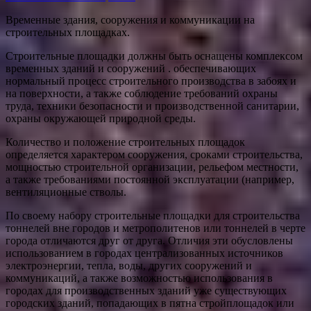
Временные здания, сооружения и коммуникации на
строительных площадках.
Строительные площадки должны быть оснащены комплексом
временных зданий и сооружений . обеспечивающих
нормальный процесс строительного производства в забоях и
на поверхности, а также соблюдение требований охраны
труда, техники безопасности и производственной санитарии,
охраны окружающей природной среды.
Количество и положение строительных площадок
определяется характером сооружения, сроками строительства,
мощностью строительной
организации, рельефом местности,
а также требованиями постоянной эксплуатации (например,
вентиляционные стволы.
По своему набору строительные площадки для строительства
тоннелей вне городов и метрополитенов или тоннелей в черте
города отличаются друг от друга. Отличия эти обусловлены
использованием в городах централизованных источников
электроэнергии, тепла, воды, других сооружений и
коммуникаций, а также возможностью использования в
городах для производственных зданий уже существующих
городских зданий, попадающих в пятна стройплощадок или