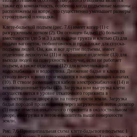
Положительной особенностью данного подъема является
также его компактность, особенно когда подъемные машины
расположены на копре, что существенно уменьшает размеры
строительной площадки.
Клете-бадьевой подъем (рис. 7.6) имеет копер (1) с
разгрузочным лотком (2). Он оснащен бадьей (6) большой
вместимости (до 5 м 3 ) для выдачи грунта и клетью (3) для
подачи вагонеток, тюбинговозок и пр. а также для спуска-
подъема людей. Он, как и все другие подъемы, имеет
отделение лесоспуска (11) и лестничное отделение (13) для
выхода людей на поверхность в случае, если не работает
подъем, а также отделение (12) для коммуникаций
водоснабжения и водоотлива. Движение бадьи и клети по
стволу вверх и вниз производится в направляющих канатах
(10). В стволе размещаются кабели электроснабжения (14) и
вентиляционные трубы (15). Загрузка или выгрузка клети
осуществляется в уровне откаточного горизонта в
околоствольном дворе или на поверхности земли. Загрузка
бадьи породой производится через загрузочный лоток-дозатор
(5) ниже отметки откаточного горизонта в околоствольном
дворе, а выгрузка в лоток-накопитель выше поверхности
земли.
Рис. 7.6 Принципиальная схема клете-бадьевого подъема: 1
шахтный копер; 2 разгрузочный лоток бадьи; 3 грузо-людская