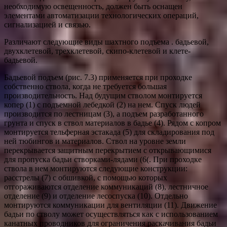
необходимую освещенность, должен быть оснащен
элементами автоматизации технологических операций,
сигнализацией и связью.
Различают следующие виды шахтного подъема . бадьевой,
двухклетевой, трехклетевой, скипо-клетевой и клете-
бадьевой.
Бадьевой подъем (рис. 7.3) применяется при проходке
собственно ствола, когда не требуется большая
производительность. Над будущим стволом монтируется
копер (1) с подъемной лебедкой (2) на нем. Спуск людей
производится по лестницам (3), а подъем разработанного
грунта и спуск в ствол материалов в бадье (4). Рядом с копром
монтируется тельферная эстакада (5) для складирования под
ней тюбингов и материалов. Ствол на уровне земли
перекрывается защитным перекрытием с открывающимися
для пропуска бадьи створками-лядами (6(. При проходке
ствола в нем монтируются следующие конструкции:
расстрелы (7) с обшивкой, с помощью которых
отгораживаются отделение коммуникаций (8), лестничное
отделение (9) и отделение лесоспуска (10). Отдельно
монтируются коммуникации для вентиляции (11). Движение
бадьи по стволу может осуществляться как с использованием
канатных проводников для ограничения раскачивания бадьи