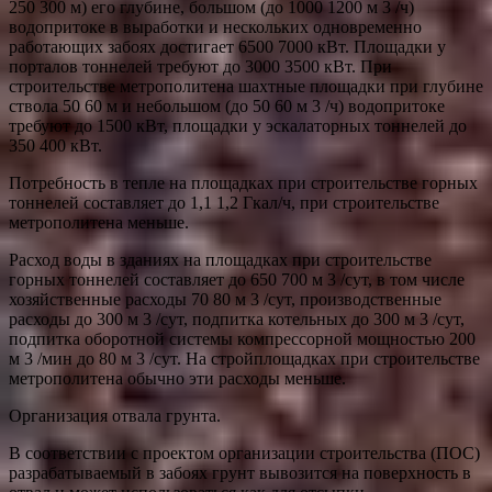
250 300 м) его глубине, большом (до 1000 1200 м 3 /ч)
водопритоке в выработки и нескольких одновременно
работающих забоях достигает 6500 7000 кВт. Площадки у
порталов тоннелей требуют до 3000 3500 кВт. При
строительстве метрополитена шахтные площадки при глубине
ствола 50 60 м и небольшом (до 50 60 м 3 /ч) водопритоке
требуют до 1500 кВт, площадки у эскалаторных тоннелей до
350 400 кВт.
Потребность в тепле на площадках при строительстве горных
тоннелей составляет до 1,1 1,2 Гкал/ч, при строительстве
метрополитена меньше.
Расход воды в зданиях на площадках при строительстве
горных тоннелей составляет до 650 700 м 3 /сут, в том числе
хозяйственные расходы 70 80 м 3 /сут, производственные
расходы до 300 м 3 /сут, подпитка котельных до 300 м 3 /сут,
подпитка оборотной системы компрессорной мощностью 200
м 3 /мин до 80 м 3 /сут. На стройплощадках при строительстве
метрополитена обычно эти расходы меньше.
Организация отвала грунта.
В соответствии с проектом организации строительства (ПОС)
разрабатываемый в забоях грунт вывозится на поверхность в