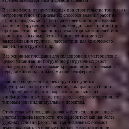
взрывчатых материалов и средств взрывания.
В зависимости от применяемых при строительстве тоннелей и
метрополитенов специальных способов ведения работ на
стройплощадках могут быть размещены дополнительные
здания и сооружения, такие, как холодильные станции (при
проходке стволов, наклонных эскалаторных тоннелей или
горизонтальных выработок с применением метода
замораживания грунтов), лаборатории для химического
закрепления грунтов и др.
Все основные площадки для складирования материалов с
целью механизации погрузочно-разгрузочных работ
оснащаются либо козловыми кранами, либо эстакадами с
передвижными кран-балками или тельферами.
Здания и сооружения проектируются с учетом
индустриальности их возведения, как правило, сборно-
разборной конструкции, каркасно-панельные из
унифицированных элементов заводского изготовления, по
типовым или индивидуальным проектам.
Строительные площадки должны быть спланированы с
учетом рельефа местности, чтобы добиться как наиболее
удобных условий работ, так и минимальных объемов
земляных работ. Основные проезды, места погрузочно-