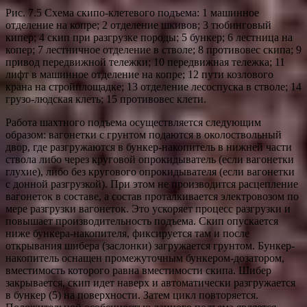
Рис. 7.5 Схема скипо-клетевого подъема: 1 машинное
отделение на копре; 2 отделение шкивов; 3 тюбинговый
кипер; 4 скип при разгрузке породы; 5 бункер; 6 лестница на
копер; 7 лестничное отделение в стволе; 8 противовес скипа; 9
привод передвижной тележки; 10 передвижная тележка; 11
лифт в машинное отделение на копре; 12 пути козлового
крана на стройплощадке; 13 отделение лесоспуска в стволе; 14
грузо-людская клеть; 15 противовес клети.
Работа шахтного подъема осуществляется следующим
образом: вагонетки с грунтом подаются в околоствольный
двор, где разгружаются в бункер-накопитель в нижней части
ствола либо через круговой опрокидыватель (если вагонетки
глухие), либо без кругового опрокидывателя (если вагонетки
с донной разгрузкой). При этом не производится расцепление
вагонеток в составе, а состав проталкивается электровозом по
мере разгрузки вагонеток. Это ускоряет процесс разгрузки и
повышает производительность подъема. Скип опускается
ниже бункера-накопителя, фиксируется там и после
открывания шибера (заслонки) загружается грунтом. Бункер-
накопитель оснащен промежуточным бункером-дозатором,
вместимость которого равна вместимости скипа. Шибер
закрывается, скип идет наверх и автоматически разгружается
в бункер (5) на поверхности. Затем цикл повторяется.