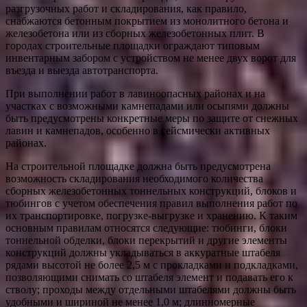
разгрузочных работ и складирования, как правило,
снабжаются бетонным покрытием из монолитного бетона и
железобетона или из сборных железобетонных плит. В
городах строительные площадки ограждают типовым
инвентарным забором с устройством не менее двух ворот для
въезда и выезда автотранспорта.
При выполнении работ в лавиноопасных районах и на
участках с возможными камнепадами или осыпями должны
быть предусмотрены конкретные меры по защите от снежных
лавин и камнепадов, особенно в сейсмически активных
районах.
На строительной площадке должна быть предусмотрена
возможность складирования необходимого количества
сборных железобетонных тоннельных конструкций, блоков и
тюбингов с учетом обеспечения правил выполнения работ по
их транспортировке, погрузке-выгрузке и хранению. К таким
основным правилам относятся следующие: тюбинги, блоки
тоннельной обделки, блоки перекрытий и другие элементы
конструкций должны укладываться в аккуратные штабеля
рядами высотой не более 2,5 м с прокладками и подкладками,
позволяющими снимать со штабеля элемент и подавать его к
стволу; проходы между отдельными штабелями должны быть
удобными и шириной не менее 1,0 м; длинномерные