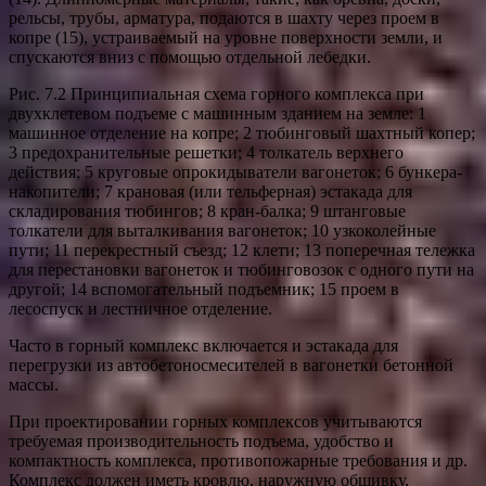
рельсы, трубы, арматура, подаются в шахту через проем в
копре (15), устраиваемый на уровне поверхности земли, и
спускаются вниз с помощью отдельной лебедки.
Рис. 7.2 Принципиальная схема горного комплекса при
двухклетевом подъеме с машинным зданием на земле: 1
машинное отделение на копре; 2 тюбинговый шахтный копер;
3 предохранительные решетки; 4 толкатель верхнего
действия; 5 круговые опрокидыватели вагонеток; 6 бункера-
накопители; 7 крановая (или тельферная) эстакада для
складирования тюбингов; 8 кран-балка; 9 штанговые
толкатели для выталкивания вагонеток; 10 узкоколейные
пути; 11 перекрестный съезд; 12 клети; 13 поперечная тележка
для перестановки вагонеток и тюбинговозок с одного пути на
другой; 14 вспомогательный подъемник; 15 проем в
лесоспуск и лестничное отделение.
Часто в горный комплекс включается и эстакада для
перегрузки из автобетоносмесителей в вагонетки бетонной
массы.
При проектировании горных комплексов учитываются
требуемая производительность подъема, удобство и
компактность комплекса, противопожарные требования и др.
Комплекс должен иметь кровлю, наружную обшивку,