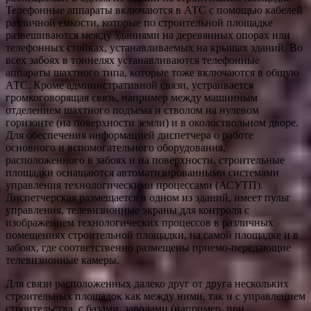
Телефонные аппараты включаются в АТС с помощью кабелей
различной емкости, которые по строительной площадке
развешиваются между зданиями на деревянных опорах или
телефонных стойках, устанавливаемых на крышах зданий. Во
всех забоях в тоннелях устанавливаются телефонные
аппараты шахтного типа, которые тоже включаются в общую
АТС. Кроме административной связи, устраивается
громкоговорящая связь, например между машинным
отделением шахтного подъема и стволом на нулевом
горизонте (на поверхности земли) и в околоствольном дворе.
Для обеспечения информацией диспетчера о работе
основного и вспомогательного оборудования,
расположенного в забоях и на поверхности, строительные
площадки оснащаются автоматизированными системами
управления технологическими процессами (АСУТП).
Диспетчерская размещается в одном из зданий, имеет пульт
управления, телевизионные экраны для контроля с
изображением технологических процессов в различных
помещениях строительной площадки, на самой площадке и в
забоях, где соответственно размещены приемо-передающие
телевизионные камеры.
Для связи расположенных далеко друг от друга нескольких
строительных площадок как между ними, так и с управлением
строительства, с базами, заводами (например, при