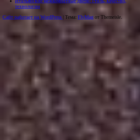
Итальянские межкомнатные двери: стиль, качество,
технологии
Сайт работает на WordPress
|
Тема:
FlyMag
от Themeisle.