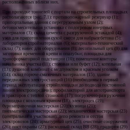
расположенных вблизи них.
При проходке тоннелей с портала на строительных площадках
располагаются (рис. 7.1): противопожарный резервуар (1);
припортальные здания с перегрузочным узлом (2);
бетоносмесительная установка с подогревом инертных
материалов (3); склад цемента с разгрузочной эстакадой (4);
узел для приготовления сухой смеси для набрызгбетона (5);
лаборатория стройматериалов (6); материально-технический
склад (7); навес для оборудования (8); лесопильный цех (9) для
заготовки временной крепи и опалубки; площадка для
трансформаторной подстанции (10); помещение конторы
начальника участка (11); столовая или буфет (12); котельная
(13); душевой комбинат с медпунктом и красным уголком
(14); склад горюче-смазочных материалов (15); здание
передвижных электростанций (16) (необходимы в первый
период эксплуатации стройплощадки до подвода постоянной
линии электропередачи); профилакторий для автотранспорта
и тракторов с теплой стоянкой (17); погрузочно-разгрузочная
площадка с козловым краном (18); электроцех (19);
бурозаправочная мастерская (20); кузница (21);
пневматическая мастерская (22); механическая мастерская (23)
(центральная и участковая); депо ремонта и отстоя
электровозов (24); арматурный цех (25); очистные сооружения
(26); пост охраны (27); расходный склад ВВ (28); градирня (29)