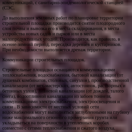
коммуникаций, с санитарно-эпидемиологической станцией
(СЭС.
До выполнения земляных работ по планировке территории
строительной площадки производится снятие плодородного
слоя почвы и вывозка его в места складирования, в места
устройства новых садов и парков или в места
малопродуктивных угодий. Производится, как правило, в
осенне-зимний период, пересадка деревьев и кустарников.
При необходимости выполняется дренаж территории.
Коммуникации строительных площадок.
Строительные площадки оснащаются коммуникациями
теплоснабжения, водоснабжения, бытовой канализации (от
душевых комбинатов, столовых, санузлов), производственной
канализации (от мех-мастерских, автостоянок, растворных и
бетонных узлов), ливневой канализации (от дождей, талого
снега), водоотливной канализации из забоев тоннеля,
коммуникациями электроснабжения, электроосвещения и
связи . В зависимости от местных условий сети
водоснабжения могут выполняться заглубленными на глубину
ниже максимального сезонного промерзания грунта или
укладываться на поверхности в утепленных коробах
совместно с сетями теплоснабжения и сжатого воздуха.