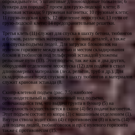
опрокидыватели; 5 штанговые длинноходовые толкатели; 6
бункера для породы; 7 проем для грузо-людской клети; 8
крановая эстакада; 9 груженая вагонетка; 10 грузовые клети;
11 грузо-людская клеть; 12 отделение лесоспуска; 13 пути от
грузо-людской клети; 14 предохранительные решетки.
Третья клеть (11) служит для спуска в шахту бетона, тюбингов
и блоков, различных материалов и мелких деталей, а также
для спуска-подъема людей. Для загрузки блоковозок на
нулевом горизонте между клетью и местом складирования
блоков и тюбингов под тельферной эстакадой уложены
рельсовые пути (13). Этот подъем, так же как и два других,
оборудован отделением лесоспуска (12) для подачи в ствол
длинномерных материалов (леса, рельсов, труб и др.). Для
складирования перед спуском в шахту тюбингов и материалов
служит крановая эстакада (8.
Скипр-клетевой подъем (рис. 7.5) наиболее
производительный и экономичный вид подъема,
отличающийся тем, что выдача грунта в бункер (5) на
поверхность осуществляется в скипе (4) без подачи вагонеток.
Этот подъем состоит из копра (3) с машинным отделением (1).
Внутри ствола ходит скип (4) с противовесом (8) и клеть (14)
для подачи людей, тюбинговозок и пр. с нулевого горизонта
также с противовесом (15.