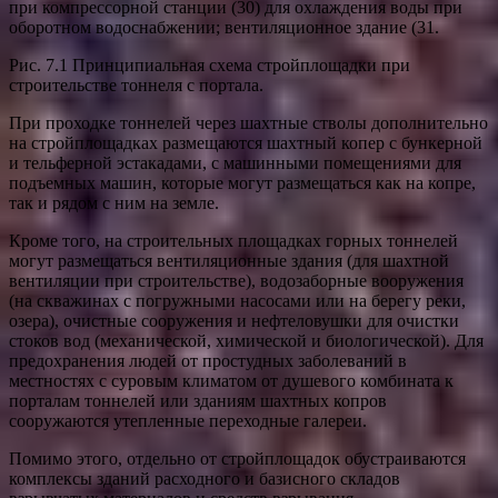
при компрессорной станции (30) для охлаждения воды при
оборотном водоснабжении; вентиляционное здание (31.
Рис. 7.1 Принципиальная схема стройплощадки при
строительстве тоннеля с портала.
При проходке тоннелей через шахтные стволы дополнительно
на стройплощадках размещаются шахтный копер с бункерной
и тельферной эстакадами, с машинными помещениями для
подъемных машин, которые могут размещаться как на копре,
так и рядом с ним на земле.
Кроме того, на строительных площадках горных тоннелей
могут размещаться вентиляционные здания (для шахтной
вентиляции при строительстве), водозаборные вооружения
(на скважинах с погружными насосами или на берегу реки,
озера), очистные сооружения и нефтеловушки для очистки
стоков вод (механической, химической и биологической). Для
предохранения людей от простудных заболеваний в
местностях с суровым климатом от душевого комбината к
порталам тоннелей или зданиям шахтных копров
сооружаются утепленные переходные галереи.
Помимо этого, отдельно от стройплощадок обустраиваются
комплексы зданий расходного и базисного складов