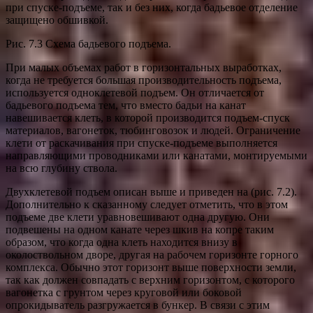
при спуске-подъеме, так и без них, когда бадьевое отделение
защищено обшивкой.
Рис. 7.3 Схема бадьевого подъема.
При малых объемах работ в горизонтальных выработках,
когда не требуется большая производительность подъема,
используется одноклетевой подъем. Он отличается от
бадьевого подъема тем, что вместо бадьи на канат
навешивается клеть, в которой производится подъем-спуск
материалов, вагонеток, тюбинговозок и людей. Ограничение
клети от раскачивания при спуске-подъеме выполняется
направляющими проводниками или канатами, монтируемыми
на всю глубину ствола.
Двухклетевой подъем описан выше и приведен на (рис. 7.2).
Дополнительно к сказанному следует отметить, что в этом
подъеме две клети уравновешивают одна другую. Они
подвешены на одном канате через шкив на копре таким
образом, что когда одна клеть находится внизу в
околоствольном дворе, другая на рабочем горизонте горного
комплекса. Обычно этот горизонт выше поверхности земли,
так как должен совпадать с верхним горизонтом, с которого
вагонетка с грунтом через круговой или боковой
опрокидыватель разгружается в бункер. В связи с этим