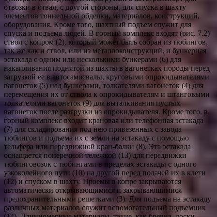
отвозки в отвал, с другой стороны, для спуска в шахту
элементов тоннельной обделки, материалов, конструкций,
оборудования. Кроме того, шахтный подъем служит для
спуска и подъема людей. В горный комплекс входят (рис. 7.2)
ствол с копром (2), который может быть собран из тюбингов,
так же как и ствол, или из металлоконструкций, и бункерная
эстакада с одним или несколькими бункерами (6) для
накапливания поднятой из шахты в вагонетках породы перед
загрузкой ее в автосамосвалы, круговыми опрокидывателями
вагонеток (5) над бункерами, толкателями вагонеток (4) для
перемещения их от ствола к опрокидывателям и штанговыми
толкателями вагонеток (9) для выталкивания пустых
вагонеток после разгрузки из опрокидывателя. Кроме того, в
горный комплекс входит крановая или телефонная эстакада
(7) для складирования под нею привезенных с завода
тюбингов и подъема их с земли на эстакаду с помощью
тельфера или передвижной кран-балки (8). Эта эстакада
оснащается поперечной тележкой (13) для передвижки
тюбинговозок с тюбингами в пределах эстакады с одного
узкоколейного пути (10) на другой перед подачей их в клети
(12) и спуском в шахту. Проемы в копре закрываются
автоматически открывающимися и закрывающимися
предохранительными решетками (3). Для подъема на эстакаду
различных материалов служит вспомогательный подъемник
(14). Длинномерные материалы, такие, как бревна, доски,