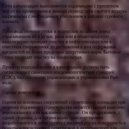
Сети канализации выполняются подземными с принятием
мер от их промерзания в зимний период; сети сжатого воздуха
надземными с необходимым утеплением в районах сурового
климата.
Производственные стоки и водоотлив из забоев перед
сбрасыванием их в ручьи, реки или в общегородскую
канализацию проходят очистку в нефтеловушках или в
очистных сооружениях до достижения в них содержания
вредностей не более предельно допустимых норм. Бытовые
стоки проходят очистку на биофильтрах.
Проекты водоснабжения и канализации должны быть
согласованы с санитарно-эпидемиологической станцией
(СЭС), бассейновыми управлениями и управлениями Рыб-
вода.
Горные комплексы.
Одним из основных сооружений строительной площадки при
ведении подземного строительства является горный комплекс
вертикального или наклонного ствола . Он предназначен, с
одной стороны, для организации транспортировки
разработанного в забое грунта с выдачей его на поверхность в
бункера и последующей перегрузкой в автотранспорт для