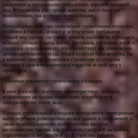
ржавлению и придающими сооружению хороший внешний
вид. Фундаменты под горный комплекс могут быть как
монолитными, так и сборно-монолитными.
Непоследнюю роль при сооружении строительных площадок,
особенно в городах, играют и эстетические требования
(общий вид зданий, состояние заборов, наличие на площадках
зеленых уголков отдыха, клумб, цветников, состояние дорог и
площадок складирования), что способствует как повышению
производительности труда, общей культуре производства, так
и вызывает чувство уважения к строителям со стороны
жителей и удовлетворенности и гордости за свой труд у
строителей.
Основные показатели строительных площадок.
К ним относятся следующие характеристики . площадь,
коэффициент застройки территории, потребности в
электроэнергии, тепле, воде.
Площадь строительных площадок определяется приведенным
выше перечнем размещаемых на них зданий и сооружений, а
также индивидуальными особенностями места их
расположения, такими, как плотность городской застройки,
пересеченность местности и др. В гористых районах,