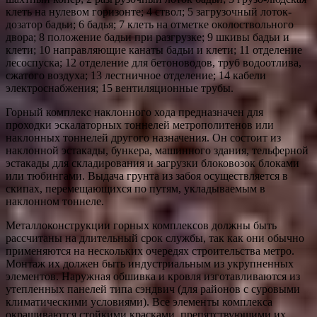
клеть на нулевом горизонте; 4 ствол; 5 загрузочный лоток-
дозатор бадьи; 6 бадья; 7 клеть на отметке околоствольного
двора; 8 положение бадьи при разгрузке; 9 шкивы бадьи и
клети; 10 направляющие канаты бадьи и клети; 11 отделение
лесоспуска; 12 отделение для бетоноводов, труб водоотлива,
сжатого воздуха; 13 лестничное отделение; 14 кабели
электроснабжения; 15 вентиляционные трубы.
Горный комплекс наклонного хода предназначен для
проходки эскалаторных тоннелей метрополитенов или
наклонных тоннелей другого назначения. Он состоит из
наклонной эстакады, бункера, машинного здания, тельферной
эстакады для складирования и загрузки блоковозок блоками
или тюбингами. Выдача грунта из забоя осуществляется в
скипах, перемещающихся по путям, укладываемым в
наклонном тоннеле.
Металлоконструкции горных комплексов должны быть
рассчитаны на длительный срок службы, так как они обычно
применяются на нескольких очередях строительства метро.
Монтаж их должен быть индустриальным из укрупненных
элементов. Наружная обшивка и кровля изготавливаются из
утепленных панелей типа сэндвич (для районов с суровыми
климатическими условиями). Все элементы комплекса
окрашиваются стойкими красками, препятствующими их