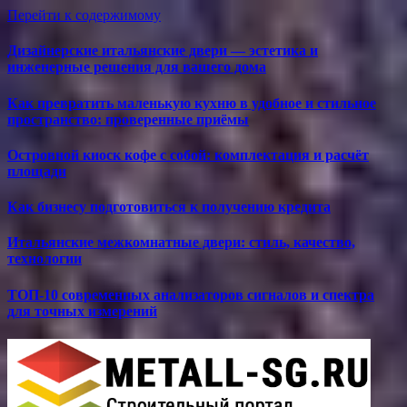
Перейти к содержимому
Дизайнерские итальянские двери — эстетика и
инженерные решения для вашего дома
Как превратить маленькую кухню в удобное и стильное
пространство: проверенные приёмы
Островной киоск кофе с собой: комплектация и расчёт
площади
Как бизнесу подготовиться к получению кредита
Итальянские межкомнатные двери: стиль, качество,
технологии
ТОП-10 современных анализаторов сигналов и спектра
для точных измерений