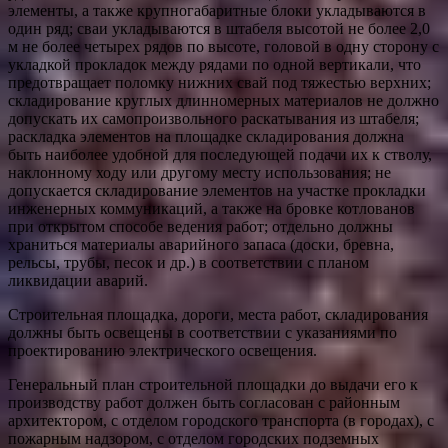
элементы, а также крупногабаритные блоки укладываются в
один ряд; сваи укладываются в штабеля высотой не более 2,0
м не более четырех рядов по высоте, головой в одну сторону с
укладкой прокладок между рядами по одной вертикали, что
предотвращает поломку нижних свай под тяжестью верхних;
складирование круглых длинномерных материалов не должно
допускать их самопроизвольного раскатывания из штабеля;
раскладка элементов на площадке складирования должна
быть наиболее удобной для последующей подачи их к стволу,
наклонному ходу или другому месту использования; не
допускается складирование элементов на участке прокладки
инженерных коммуникаций, а также на бровке котлованов
при открытом способе ведения работ; отдельно должны
храниться материалы аварийного запаса (доски, бревна,
рельсы, трубы, песок и др.) в соответствии с планом
ликвидации аварий.
Строительная площадка, дороги, места работ, складирования
должны быть освещены в соответствии с указаниями по
проектированию электрического освещения.
Генеральный план строительной площадки до выдачи его к
производству работ должен быть согласован с районным
архитектором, с отделом городского транспорта (в городах), с
пожарным надзором, с отделом городских подземных