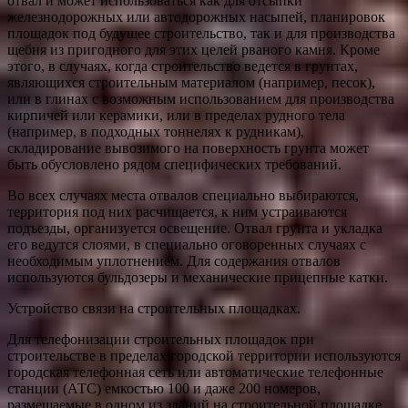
отвал и может использоваться как для отсыпки
железнодорожных или автодорожных насыпей, планировок
площадок под будущее строительство, так и для производства
щебня из пригодного для этих целей рваного камня. Кроме
этого, в случаях, когда строительство ведется в грунтах,
являющихся строительным материалом (например, песок),
или в глинах с возможным использованием для производства
кирпичей или керамики, или в пределах рудного тела
(например, в подходных тоннелях к рудникам),
складирование вывозимого на поверхность грунта может
быть обусловлено рядом специфических требований.
Во всех случаях места отвалов специально выбираются,
территория под них расчищается, к ним устраиваются
подъезды, организуется освещение. Отвал грунта и укладка
его ведутся слоями, в специально оговоренных случаях с
необходимым уплотнением. Для содержания отвалов
используются бульдозеры и механические прицепные катки.
Устройство связи на строительных площадках.
Для телефонизации строительных площадок при
строительстве в пределах городской территории используются
городская телефонная сеть или автоматические телефонные
станции (АТС) емкостью 100 и даже 200 номеров,
размещаемые в одном из зданий на строительной площадке.