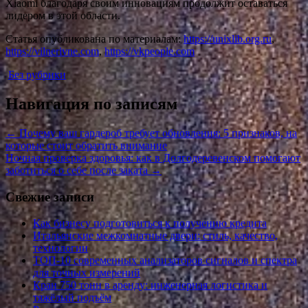
Xiaomi благодаря своим инновациям продолжит оставаться
лидером в этой области.
Статья опубликована по материалам:
https://unixlib.org.ru
,
https://vilnerivne.com
,
https://vkpeople.com
Без рубрики
Навигация по записям
←
Почему ваш гардероб требует обновления: 5 признаков, на
которые стоит обратить внимание
Ночная проверка здоровья: как в Долгодеревенском помогают
заботиться о себе после заката
→
Свежие записи
Как бизнесу подготовиться к получению кредита
Итальянские межкомнатные двери: стиль, качество,
технологии
ТОП-10 современных анализаторов сигналов и спектра
для точных измерений
Кран 750 тонн в аренду: инженерная логистика и
тяжёлый подъём