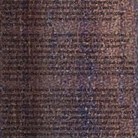
прогнозируют его дальнейший рост. Благодаря новым
разработкам и исследованиям в лаборатории Xiaomi,
ожидается появление инновационных решений, которые
сделают управление собственным здоровьем проще и
доступнее для каждого.
Мнение эксперта: «Создание такой крупной и технически
оснащенной лаборатории — это не только вклад в развитие
технологий, но и важный шаг к популяризации здорового
образа жизни. Компании, которые вкладывают в
исследования и инновации, в будущем смогут предложить
пользователям не только гаджеты, но и полноценные системы
для профилактики и лечения заболеваний,» — делится своим
мнением профессиональный специалист в области медицины
и технологий.
Подытоживая, можно сказать, что запуск лаборатории спорта
и здоровья — это стратегический шаг Xiaomi, который
открывает новые горизонты для развития технологий,
ориентированных на улучшение качества жизни. Благодаря
большому пространству и современному оборудованию, здесь
создаются решения, способные революционизировать подход
к фитнесу и медицинскому контролю. В будущем такие
центры станут неотъемлемой частью жизни миллионов
людей, стремящихся к активному и здоровому образу жизни, а