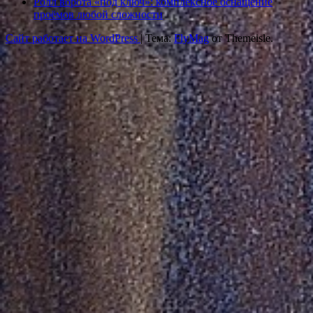
Ролл ворота «под ключ»: комплексное оснащение
проёмов любой сложности
Сайт работает на WordPress
|
Тема:
FlyMag
от Themeisle.