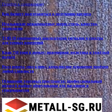
Перейти к содержимому
Как бизнесу подготовиться к получению кредита
Итальянские межкомнатные двери: стиль, качество,
технологии
ТОП-10 современных анализаторов сигналов и спектра
для точных измерений
Кран 750 тонн в аренду: инженерная логистика и тяжёлый
подъём
Ролл ворота «под ключ»: комплексное оснащение проёмов
любой сложности
Оснащение торговых пространств: профессиональный
подход к выбору оборудования для магазинов и
супермаркетов