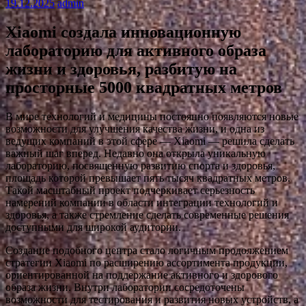
19.12.2025
admin
Xiaomi создала инновационную
лабораторию для активного образа
жизни и здоровья, разбитую на
просторные 5000 квадратных метров
В мире технологий и медицины постоянно появляются новые
возможности для улучшения качества жизни, и одна из
ведущих компаний в этой сфере — Xiaomi — решила сделать
важный шаг вперед. Недавно она открыла уникальную
лабораторию, посвященную развитию спорта и здоровья,
площадь которой превышает пять тысяч квадратных метров.
Такой масштабный проект подчеркивает серьезность
намерений компании в области интеграции технологий и
здоровья, а также стремление сделать современные решения
доступными для широкой аудитории.
Создание подобного центра стало логичным продолжением
стратегии Xiaomi по расширению ассортимента продукции,
ориентированной на поддержание активного и здорового
образа жизни. Внутри лаборатории сосредоточены
возможности для тестирования и развития новых устройств, а