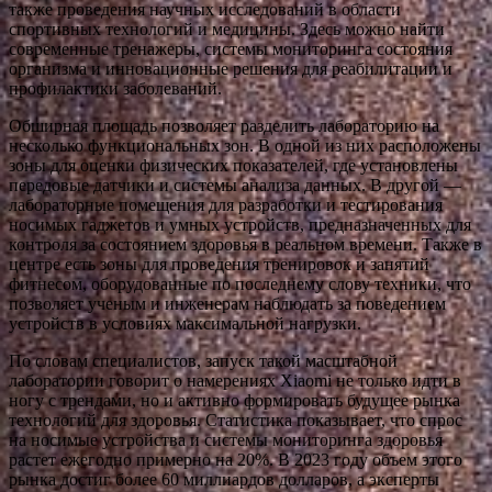
также проведения научных исследований в области
спортивных технологий и медицины. Здесь можно найти
современные тренажеры, системы мониторинга состояния
организма и инновационные решения для реабилитации и
профилактики заболеваний.
Обширная площадь позволяет разделить лабораторию на
несколько функциональных зон. В одной из них расположены
зоны для оценки физических показателей, где установлены
передовые датчики и системы анализа данных. В другой —
лабораторные помещения для разработки и тестирования
носимых гаджетов и умных устройств, предназначенных для
контроля за состоянием здоровья в реальном времени. Также в
центре есть зоны для проведения тренировок и занятий
фитнесом, оборудованные по последнему слову техники, что
позволяет ученым и инженерам наблюдать за поведением
устройств в условиях максимальной нагрузки.
По словам специалистов, запуск такой масштабной
лаборатории говорит о намерениях Xiaomi не только идти в
ногу с трендами, но и активно формировать будущее рынка
технологий для здоровья. Статистика показывает, что спрос
на носимые устройства и системы мониторинга здоровья
растет ежегодно примерно на 20%. В 2023 году объем этого
рынка достиг более 60 миллиардов долларов, а эксперты