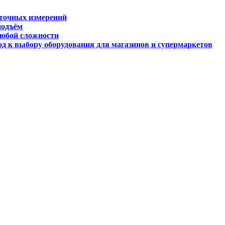
 точных измерений
подъём
любой сложности
д к выбору оборудования для магазинов и супермаркетов
огии