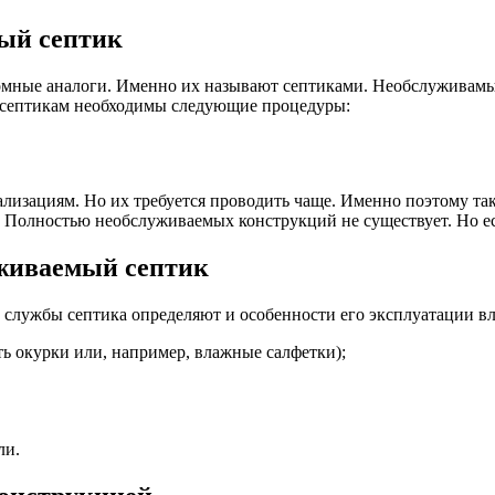
мый септик
омные аналоги. Именно их называют септиками. Необслуживамы
м септикам необходимы следующие процедуры:
зациям. Но их требуется проводить чаще. Именно поэтому так
. Полностью необслуживаемых конструкций не существует. Но ес
уживаемый септик
к службы септика определяют и особенности его эксплуатации в
ь окурки или, например, влажные салфетки);
ли.