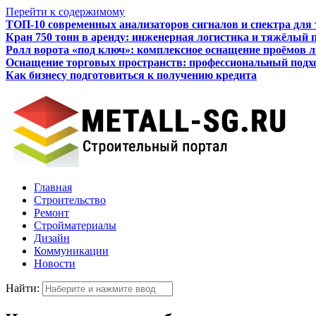
Перейти к содержимому
ТОП-10 современных анализаторов сигналов и спектра для
Кран 750 тонн в аренду: инженерная логистика и тяжёлый 
Ролл ворота «под ключ»: комплексное оснащение проёмов 
Оснащение торговых пространств: профессиональный подхо
Как бизнесу подготовиться к получению кредита
Итальянские межкомнатные двери: стиль, качество, технол
Главная
Строительство
Ремонт
Стройматериалы
Дизайн
Коммуникации
Новости
Найти: