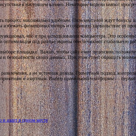
присутствия в настоящем казино. Некоторые модели имеют прогр
ать процесс максимально удобным. Пользователей ждут бонусы з
 избежать финансовых потерь и сохранить удовольствие от про
функционал, что и при использовании компьютера. Это особенно 
 и оптимизация под разные экраны обеспечивают стабильную ра
 выборе площадки. Важно, чтобы сайт имел лицензию, положит
ы и безопасности своих данных. При этом стоит обращать вним
 развлечения, а не источник дохода. Грамотный подход, контро
та приятным и азартным. Выбор правильной платформы — первый
 и азарт в одном месте