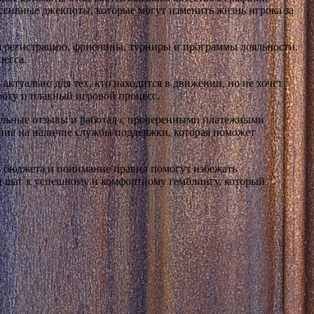
ессивные джекпоты, которые могут изменить жизнь игрока за
а регистрацию, фриспины, турниры и программы лояльности.
цесса.
актуально для тех, кто находится в движении, но не хочет
боту и плавный игровой процесс.
ельные отзывы и работал с проверенными платежными
ание на наличие службы поддержки, которая поможет
ль бюджета и понимание правил помогут избежать
 шаг к успешному и комфортному гемблингу, который