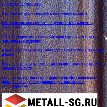
Перейти к содержимому
Как бизнесу подготовиться к получению кредита
Итальянские межкомнатные двери: стиль, качество,
технологии
ТОП-10 современных анализаторов сигналов и спектра
для точных измерений
Кран 750 тонн в аренду: инженерная логистика и тяжёлый
подъём
Ролл ворота «под ключ»: комплексное оснащение проёмов
любой сложности
Оснащение торговых пространств: профессиональный
подход к выбору оборудования для магазинов и
супермаркетов