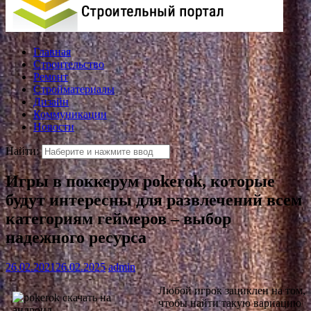
Главная
Строительство
Ремонт
Стройматериалы
Дизайн
Коммуникации
Новости
Найти:
Игры в поккерум pokerok, которые
будут интересны для развлечений всем
категориям геймеров – выбор
надежного ресурса
26.02.2021
26.02.2025
admin
Любой игрок зациклен на том,
чтобы найти такую вариацию