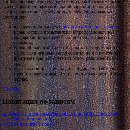
вопрос, любому человеку достаточно обратить внимание на
существование профессиональной вариации игрового софта,
которая характеризуется наличием следующих важных
достоинств:
высокая стабильность и
pokerok скачать на андроид
. Все
игры, которые представлены в профессиональной
модификации контента – полностью легальны и
надежны;
большой выбор контента. Сыграть геймеру можно будет
не только в игровые онлайн-карты, но и в карточные
азартные игры или другие способы развлечений без
труда;
легкость при переходе на другой уровень. Геймеру
нужно только лишь выйти из личного аккаунта в таком
случае.
Новости
Навигация по записям
←
Арматура в Нижнем Новгороде: широкий ассортимент
качественной продукции
О блефе при игре в покер
→