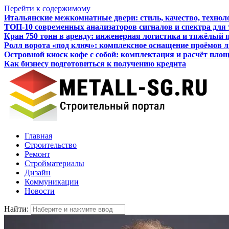
Перейти к содержимому
Итальянские межкомнатные двери: стиль, качество, технол
ТОП-10 современных анализаторов сигналов и спектра для
Кран 750 тонн в аренду: инженерная логистика и тяжёлый 
Ролл ворота «под ключ»: комплексное оснащение проёмов 
Островной киоск кофе с собой: комплектация и расчёт пло
Как бизнесу подготовиться к получению кредита
Главная
Строительство
Ремонт
Стройматериалы
Дизайн
Коммуникации
Новости
Найти: