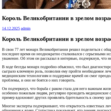
Король Великобритании в зрелом возрас
14.12.2025
admin
Король Великобритании в зрелом возрас
В свои 77 лет монарх Великобритании решил поделиться с обще
последнее время он неоднократно сталкивался с серьезными и
уважение. Об этом он рассказал в интервью, подчеркнув, что 
В ходе беседы монарх подробно объяснил, что был диагностиро
сыграло ключевую роль, позволив ему пройти необходимое леч
медицинским технологиям и поддержке врачей он смог преодоле
проблемы, и они не боятся о них говорить.
Он подчеркнул, что борьба с раком стала для него важным жиз
особенно пожилым людям, регулярно проходить медицинские об
пример вдохновит других проявлять бдительность к своему здо
Многие эксперты подчеркивают, что открытость известных ли
обращения к врачу. Статистика показывает, что ранняя диагно