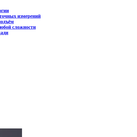
огии
 точных измерений
подъём
любой сложности
щади