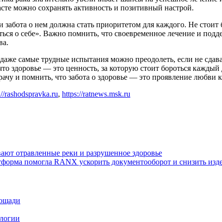
асте можно сохранять активность и позитивный настрой.
 забота о нем должна стать приоритетом для каждого. Не стоит б
ься о себе». Важно помнить, что своевременное лечение и подд
ва.
 даже самые трудные испытания можно преодолеть, если не сдава
что здоровье — это ценность, за которую стоит бороться каждый
врачу и помнить, что забота о здоровье — это проявление любви
://rashodspravka.ru
,
https://ratnews.msk.ru
вают отравленные реки и разрушенное здоровье
форма помогла RANX ускорить документооборот и снизить изде
лощади
ологии