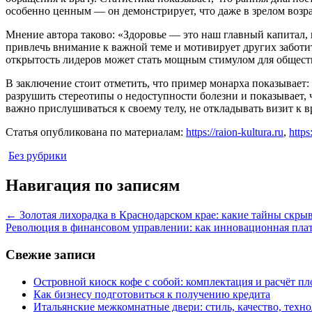
особенно ценным — он демонстрирует, что даже в зрелом возр
Мнение автора таково: «Здоровье — это наш главный капитал, и
привлечь внимание к важной теме и мотивирует других заботит
открытость лидеров может стать мощным стимулом для общест
В заключение стоит отметить, что пример монарха показывает:
разрушить стереотипы о недоступности болезни и показывает, 
важно прислушиваться к своему телу, не откладывать визит к 
Статья опубликована по материалам:
https://raion-kultura.ru
,
https
Без рубрики
Навигация по записям
←
Золотая лихорадка в Краснодарском крае: какие тайны скры
Революция в финансовом управлении: как инновационная плат
Свежие записи
Островной киоск кофе с собой: комплектация и расчёт п
Как бизнесу подготовиться к получению кредита
Итальянские межкомнатные двери: стиль, качество, техн