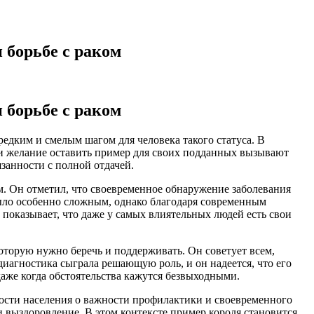
 борьбе с раком
 борьбе с раком
едким и смелым шагом для человека такого статуса. В
 и желание оставить пример для своих подданных вызывают
язанности с полной отдачей.
ем. Он отметил, что своевременное обнаружение заболевания
было особенно сложным, однако благодаря современным
показывает, что даже у самых влиятельных людей есть свои
оторую нужно беречь и поддерживать. Он советует всем,
иагностика сыграла решающую роль, и он надеется, что его
даже когда обстоятельства кажутся безвыходными.
ости населения о важности профилактики и своевременного
и выздоровление. В этом контексте пример короля становится