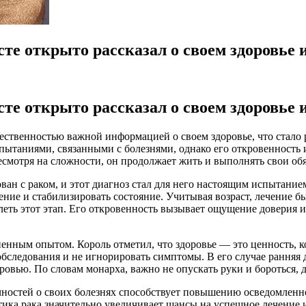
те открыто рассказал о своем здоровье и
те открыто рассказал о своем здоровье и
ственностью важной информацией о своем здоровье, что стало р
спытаниями, связанными с болезнями, однако его откровенность
несмотря на сложности, он продолжает жить и выполнять свои об
ван с раком, и этот диагноз стал для него настоящим испытани
ение и стабилизировать состояние. Учитывая возраст, лечение 
ть этот этап. Его откровенность вызывает ощущение доверия и 
ненным опытом. Король отметил, что здоровье — это ценность, к
следования и не игнорировать симптомы. В его случае ранняя д
ровью. По словам монарха, важно не опускать руки и бороться, 
чностей о своих болезнях способствует повышению осведомленн
стика рака значительно увеличивает шансы на успешное лечение 