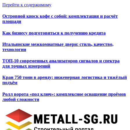
Перейти к содержимому
Островной киоск кофе с собой: комплектация и расчёт
площади
Как бизнесу подготовиться к получению кредита
Итальянские межкомнатные двери: стиль, качество,
технологии
ТОП-10 современных анализаторов сигналов и спектра
для точных измерений
Кран 750 тонн в аренду: инженерная логистика и тяжёлый
подъём
Ролл ворота «под ключ»: комплексное оснащение проёмов
любой сложности