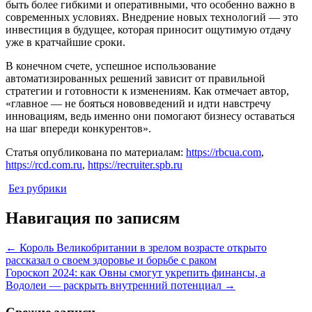
быть более гибкими и оперативными, что особенно важно в
современных условиях. Внедрение новых технологий — это
инвестиция в будущее, которая приносит ощутимую отдачу
уже в кратчайшие сроки.
В конечном счете, успешное использование
автоматизированных решений зависит от правильной
стратегии и готовности к изменениям. Как отмечает автор,
«главное — не бояться нововведений и идти навстречу
инновациям, ведь именно они помогают бизнесу оставаться
на шаг впереди конкурентов».
Статья опубликована по материалам:
https://rbcua.com
,
https://rcd.com.ru
,
https://recruiter.spb.ru
Без рубрики
Навигация по записям
←
Король Великобритании в зрелом возрасте открыто
рассказал о своем здоровье и борьбе с раком
Гороскоп 2024: как Овны смогут укрепить финансы, а
Водолеи — раскрыть внутренний потенциал
→