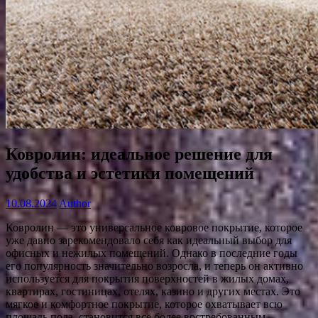
Ковролин: идеальное решение для
удобства и эстетики помещений
10.08.2024
Author
Ковролин — это универсальное ковровое покрытие, которое
уже давно зарекомендовало себя как идеальный выбор для
офисных и нежилых помещений. Однако в последние годы
его популярность значительно возросла, и теперь он активно
используется для покрытия поверхностей в жилых домах,
квартирах, гостиницах, отелях, казино и других местах. Это
мягкое и комфортное покрытие, которое охватывает всю
площадь пола, становится всё более востребованным