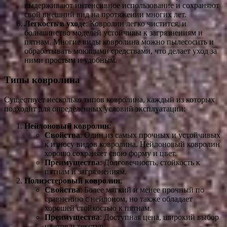
выдерживают интенсивное использование и сохраняют
свой внешний вид на протяжении многих лет.
Легкость в уходе
: Ковролин легко чистится, и
большинство моделей устойчивы к загрязнениям и
пятнам. Многие виды ковролина можно пылесосить и
обрабатывать моющими средствами, что делает уход за
ними простым и удобным.
Типы ковролина
Существует несколько типов ковролина, каждый из которых
подходит для определенных условий эксплуатации:
Нейлоновый ковролин
:
Свойства
: Один из самых прочных и устойчивых
к износу видов ковролина. Нейлоновый ковролин
хорошо сохраняет свою форму и цвет.
Преимущества
: Долговечность, стойкость к
пятнам и загрязнениям.
Полиэстеровый ковролин
:
Свойства
: Более мягкий и менее прочный по
сравнению с нейлоном, но также обладает
хорошей стойкостью к пятнам.
Преимущества
: Доступная цена, широкий выбор
цветов и текстур.