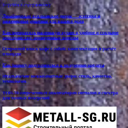
Перейти к содержимому
Дизайнерские итальянские двери — эстетика и
инженерные решения для вашего дома
Как превратить маленькую кухню в удобное и стильное
пространство: проверенные приёмы
Островной киоск кофе с собой: комплектация и расчёт
площади
Как бизнесу подготовиться к получению кредита
Итальянские межкомнатные двери: стиль, качество,
технологии
ТОП-10 современных анализаторов сигналов и спектра
для точных измерений