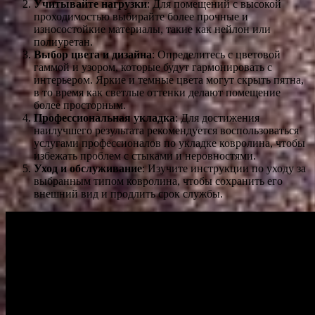
Учитывайте нагрузки
: Для помещений с высокой
проходимостью выбирайте более прочные и
износостойкие материалы, такие как нейлон или
полиуретан.
Выбор цвета и дизайна
: Определитесь с цветовой
гаммой и узором, которые будут гармонировать с
интерьером. Яркие и темные цвета могут скрыть пятна,
в то время как светлые оттенки делают помещение
более просторным.
Профессиональная укладка
: Для достижения
наилучшего результата рекомендуется воспользоваться
услугами профессионалов по укладке ковролина, чтобы
избежать проблем с стыками и неровностями.
Уход и обслуживание
: Изучите инструкции по уходу за
выбранным типом ковролина, чтобы сохранить его
внешний вид и продлить срок службы.