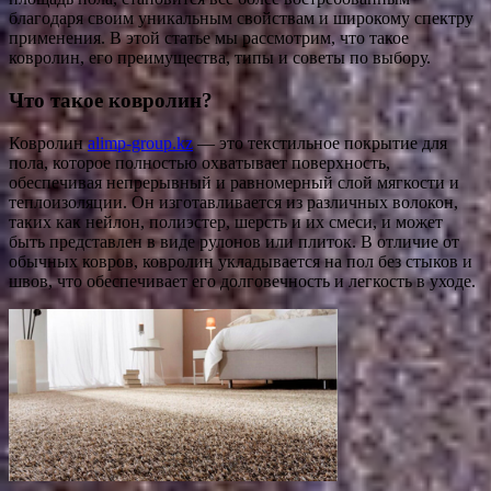
благодаря своим уникальным свойствам и широкому спектру
применения. В этой статье мы рассмотрим, что такое
ковролин, его преимущества, типы и советы по выбору.
Что такое ковролин?
Ковролин
alimp-group.kz
— это текстильное покрытие для
пола, которое полностью охватывает поверхность,
обеспечивая непрерывный и равномерный слой мягкости и
теплоизоляции. Он изготавливается из различных волокон,
таких как нейлон, полиэстер, шерсть и их смеси, и может
быть представлен в виде рулонов или плиток. В отличие от
обычных ковров, ковролин укладывается на пол без стыков и
швов, что обеспечивает его долговечность и легкость в уходе.