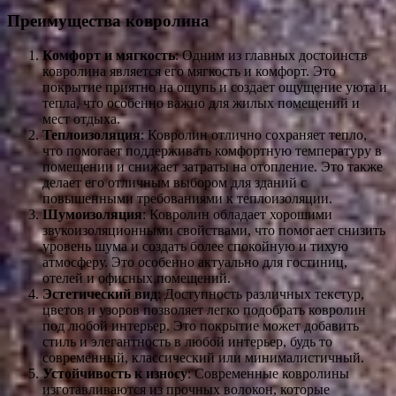
Преимущества ковролина
Комфорт и мягкость
: Одним из главных достоинств
ковролина является его мягкость и комфорт. Это
покрытие приятно на ощупь и создает ощущение уюта и
тепла, что особенно важно для жилых помещений и
мест отдыха.
Теплоизоляция
: Ковролин отлично сохраняет тепло,
что помогает поддерживать комфортную температуру в
помещении и снижает затраты на отопление. Это также
делает его отличным выбором для зданий с
повышенными требованиями к теплоизоляции.
Шумоизоляция
: Ковролин обладает хорошими
звукоизоляционными свойствами, что помогает снизить
уровень шума и создать более спокойную и тихую
атмосферу. Это особенно актуально для гостиниц,
отелей и офисных помещений.
Эстетический вид
: Доступность различных текстур,
цветов и узоров позволяет легко подобрать ковролин
под любой интерьер. Это покрытие может добавить
стиль и элегантность в любой интерьер, будь то
современный, классический или минималистичный.
Устойчивость к износу
: Современные ковролины
изготавливаются из прочных волокон, которые