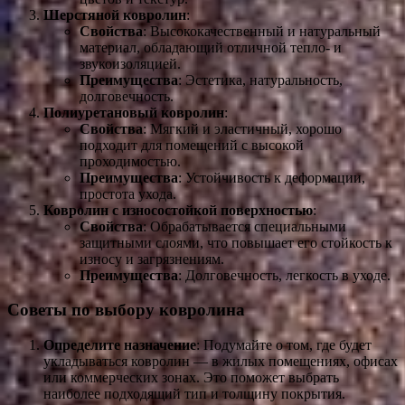
Шерстяной ковролин
:
Свойства
: Высококачественный и натуральный
материал, обладающий отличной тепло- и
звукоизоляцией.
Преимущества
: Эстетика, натуральность,
долговечность.
Полиуретановый ковролин
:
Свойства
: Мягкий и эластичный, хорошо
подходит для помещений с высокой
проходимостью.
Преимущества
: Устойчивость к деформации,
простота ухода.
Ковролин с износостойкой поверхностью
:
Свойства
: Обрабатывается специальными
защитными слоями, что повышает его стойкость к
износу и загрязнениям.
Преимущества
: Долговечность, легкость в уходе.
Советы по выбору ковролина
Определите назначение
: Подумайте о том, где будет
укладываться ковролин — в жилых помещениях, офисах
или коммерческих зонах. Это поможет выбрать
наиболее подходящий тип и толщину покрытия.