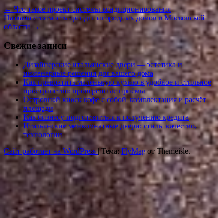
←
Что такое проект системы кондиционирования
Названа стоимость аренды загородных домов в Московской
области
→
Свежие записи
Дизайнерские итальянские двери — эстетика и
инженерные решения для вашего дома
Как превратить маленькую кухню в удобное и стильное
пространство: проверенные приёмы
Островной киоск кофе с собой: комплектация и расчёт
площади
Как бизнесу подготовиться к получению кредита
Итальянские межкомнатные двери: стиль, качество,
технологии
Сайт работает на WordPress
|
Тема:
FlyMag
от Themeisle.