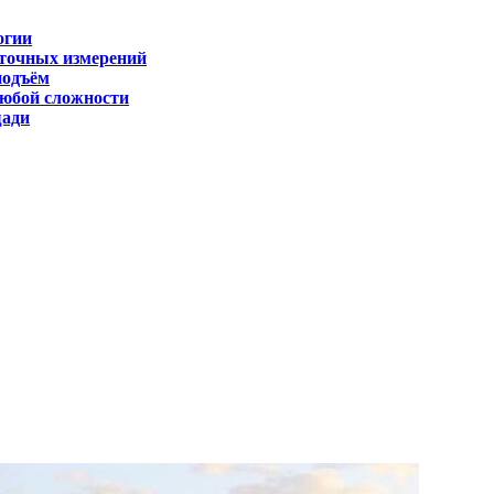
огии
 точных измерений
подъём
любой сложности
щади