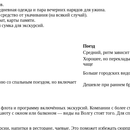
в.
седневная одежда и пара вечерних нарядов для ужина.
средство от укачивания (на всякий случай).
ат, карты памяти.
 сумка для экскурсий.
Поезд
Средний, ритм зависит
Хорошее, но переклады
чаще
Больше городских вид
нию со спальным поездом, но включает
Дешевле при раннем б
 флота и программу включённых экскурсий. Компании с более с
аюту с окном или балконом — виды на Волгу стоят того. Для с
рсии, напитки в ресторане, чаевые. Это поможет избежать сюрпр