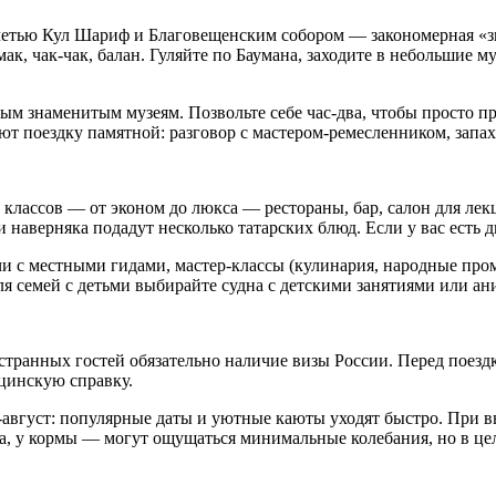
четью Кул Шариф и Благовещенским собором — закономерная «звё
к, чак-чак, балан. Гуляйте по Баумана, заходите в небольшие му
мым знаменитым музеям. Позвольте себе час-два, чтобы просто п
т поездку памятной: разговор с мастером-ремесленником, запах
классов — от эконом до люкса — рестораны, бар, салон для лекц
 наверняка подадут несколько татарских блюд. Если у вас есть 
ечи с местными гидами, мастер-классы (кулинария, народные пр
ля семей с детьми выбирайте судна с детскими занятиями или ан
транных гостей обязательно наличие визы России. Перед поездк
ицинскую справку.
ь-август: популярные даты и уютные каюты уходят быстро. При 
а, у кормы — могут ощущаться минимальные колебания, но в цел