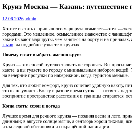
Круиз Москва — Казань: путешествие по
12.06.2026
admin
Хотите съехать с привычного маршрута «самолет—отель—экску
городами. Это медленное, осмысленное знакомство с ландшафтом
какие бывают маршруты, чем заняться на борту и на причалах, 
kazan
вы подробнее узнаете о круизах.
Почему стоит выбрать именно круиз
Круиз — это способ путешествовать не торопясь. Вы просыпаете
каюте, а вы гуляете по городу с минимальным набором вещей. 
на вечерние прогулки по набережной, когда туристов меньше.
Для тех, кто любит комфорт, круиз сочетает удобную каюту, п
это шанс увидеть Волгу в разное время суток — рассветы над 
восприятие пространства: расстояния и границы стираются, ос
Когда ехать: сезон и погода
Лучшее время для речного круиза — поздняя весна и лето, прим
длинный; в августе солнце мягче, а сентябрь хорош тихими, 
из-за ледовой обстановки и сокращённой навигации.