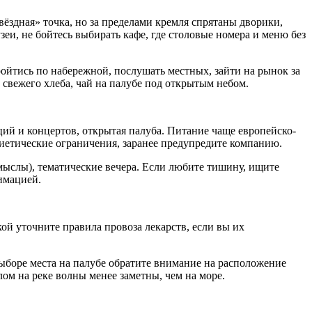
здная» точка, но за пределами кремля спрятаны дворики,
зеи, не бойтесь выбирать кафе, где столовые номера и меню без
ройтись по набережной, послушать местных, зайти на рынок за
 свежего хлеба, чай на палубе под открытым небом.
ий и концертов, открытая палуба. Питание чаще европейско-
диетические ограничения, заранее предупредите компанию.
омыслы), тематические вечера. Если любите тишину, ищите
имацией.
ой уточните правила провоза лекарств, если вы их
выборе места на палубе обратите внимание на расположение
ом на реке волны менее заметны, чем на море.