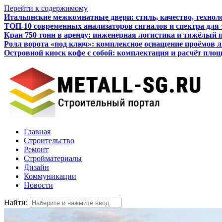
Перейти к содержимому
Итальянские межкомнатные двери: стиль, качество, технол
ТОП-10 современных анализаторов сигналов и спектра для
Кран 750 тонн в аренду: инженерная логистика и тяжёлый 
Ролл ворота «под ключ»: комплексное оснащение проёмов 
Островной киоск кофе с собой: комплектация и расчёт пло
Как бизнесу подготовиться к получению кредита
Главная
Строительство
Ремонт
Стройматериалы
Дизайн
Коммуникации
Новости
Найти: