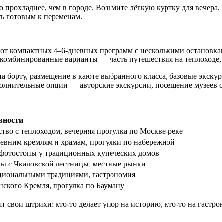
о прохладнее, чем в городе. Возьмите лёгкую куртку для вечера
ть готовым к переменам.
т компактных 4–6-дневных программ с несколькими остановками
комбинированные варианты — часть путешествия на теплоходе, 
а борту, размещение в каюте выбранного класса, базовые экску
олнительные опции — авторские экскурсии, посещение музеев с
вности
ство с теплоходом, вечерняя прогулка по Москве-реке
ревним кремлям и храмам, прогулки по набережной
 фотостопы у традиционных купеческих домов
мы с Чкаловской лестницы, местные рынки
ациональными традициями, гастрономия
ского Кремля, прогулка по Бауману
т свои штрихи: кто-то делает упор на историю, кто-то на гаст