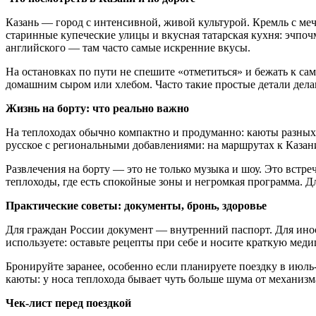
Казань — город с интенсивной, живой культурой. Кремль с ме
старинные купеческие улицы и вкусная татарская кухня: эчпочма
английского — там часто самые искренние вкусы.
На остановках по пути не спешите «отметиться» и бежать к са
домашним сыром или хлебом. Часто такие простые детали делаю
Жизнь на борту: что реально важно
На теплоходах обычно компактно и продуманно: каюты разных 
русское с региональными добавлениями: на маршрутах к Казани
Развлечения на борту — это не только музыка и шоу. Это встр
теплоходы, где есть спокойные зоны и негромкая программа. Д
Практические советы: документы, бронь, здоровье
Для граждан России документ — внутренний паспорт. Для инос
используете: оставьте рецепты при себе и носите краткую мед
Бронируйте заранее, особенно если планируете поездку в июл
каюты: у носа теплохода бывает чуть больше шума от механизм
Чек-лист перед поездкой