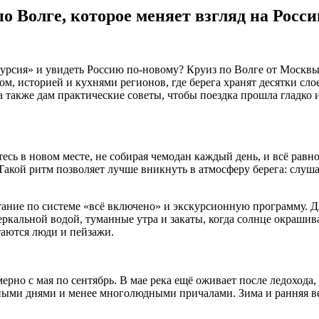
 Волге, которое меняет взгляд на Росс
рсия» и увидеть Россию по-новому? Круиз по Волге от Москвы
, историей и кухнями регионов, где берега хранят десятки слоев
а также дам практические советы, чтобы поездка прошла гладко 
сь в новом месте, не собирая чемодан каждый день, и всё равно 
Такой ритм позволяет лучше вникнуть в атмосферу берега: слуша
итание по системе «всё включено» и экскурсионную программу. 
зеркальной водой, туманные утра и закаты, когда солнце окраши
таются люди и пейзажи.
ерно с мая по сентябрь. В мае река ещё оживает после ледохода,
ясными днями и менее многолюдными причалами. Зима и ранняя 