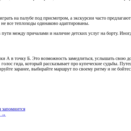
 играть на палубе под присмотром, а экскурсии часто предлага
— не все теплоходы одинаково адаптированы.
в пути между причалами и наличие детских услуг на борту. Иног
ки А в точку Б. Это возможность замедлиться, услышать свою до
 голос гида, который рассказывает про купеческие судьбы. Пут
ируйте заранее, выбирайте маршрут по своему ритму и не бойт
я запомнится
е
→