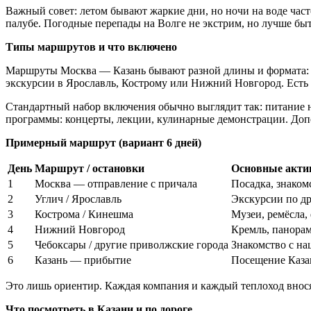
Важный совет: летом бывают жаркие дни, но ночи на воде част
палубе. Погодные перепады на Волге не экстрим, но лучше бы
Типы маршрутов и что включено
Маршруты Москва — Казань бывают разной длины и формата: о
экскурсии в Ярославль, Кострому или Нижний Новгород. Есть 
Стандартный набор включения обычно выглядит так: питание н
программы: концерты, лекции, кулинарные демонстрации. Доп
Примерный маршрут (вариант 6 дней)
День
Маршрут / остановки
Основные акти
1
Москва — отправление с причала
Посадка, знаком
2
Углич / Ярославль
Экскурсии по д
3
Кострома / Кинешма
Музеи, ремёсла,
4
Нижний Новгород
Кремль, панора
5
Чебоксары / другие приволжские города
Знакомство с н
6
Казань — прибытие
Посещение Казан
Это лишь ориентир. Каждая компания и каждый теплоход внося
Что посмотреть в Казани и по дороге