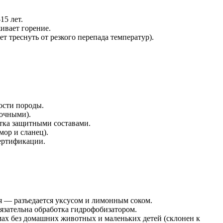
15 лет.
ивает горение.
 треснуть от резкого перепада температур).
ости породы.
рочными).
тка защитными составами.
мор и сланец).
ертификации.
ся — разъедается уксусом и лимонным соком.
язательна обработка гидрофобизатором.
мах без домашних животных и маленьких детей (склонен к