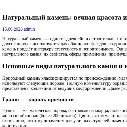
Натуральный камень: вечная красота и
15.06.2026
admin
Натуральный камень — один из древнейших строительных и отд
другие породы используются для облицовки фасадов, создания 
камень придаёт интерьеру статусность и неповторимость. Одна
натурального камня, их свойства, сферы применения, преимуще
Основные виды натурального камня и 
Природный камень классифицируется по происхождению (магмат
используют следующие породы. Полную номенклатуру образцов
представлены коллекции от ведущих месторождений. Далее ра
Гранит — король прочности
Гранит — магматическая порода, состоящая из кварца, полевог
морозостойкостью (более 200 циклов). Цветовая гамма: от клас
истиранию, поэтому незаменим для уличных ступеней, памятник
конструкции.