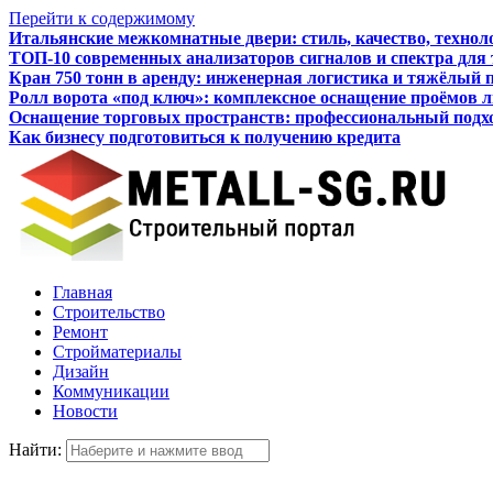
Перейти к содержимому
Итальянские межкомнатные двери: стиль, качество, технол
ТОП-10 современных анализаторов сигналов и спектра для
Кран 750 тонн в аренду: инженерная логистика и тяжёлый 
Ролл ворота «под ключ»: комплексное оснащение проёмов 
Оснащение торговых пространств: профессиональный подхо
Как бизнесу подготовиться к получению кредита
Главная
Строительство
Ремонт
Стройматериалы
Дизайн
Коммуникации
Новости
Найти: