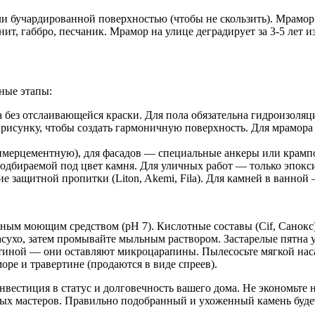
и бучардированной поверхностью (чтобы не скользить). Мрамор 
ит, габбро, песчаник. Мрамор на улице деградирует за 3-5 лет и
ные этапы:
а без отслаивающейся краски. Для пола обязательна гидроизоляц
рисунку, чтобы создать гармоничную поверхность. Для мрамора
имерцементную), для фасадов — специальные анкеры или крамп
дбираемой под цвет камня. Для уличных работ — только эпоксид
 защитной пропитки (Liton, Akemi, Fila). Для камней в ванной 
ьным моющим средством (pH 7). Кислотные составы (Cif, Санок
асухо, затем промывайте мыльным раствором. Застарелые пятна
тиной — они оставляют микроцарапины. Пылесосьте мягкой нас
оре и травертине (продаются в виде спреев).
нвестиция в статус и долговечность вашего дома. Не экономьте
х мастеров. Правильно подобранный и ухоженный камень будет 