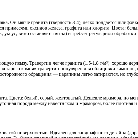
ка. Он мягче гранита (твёрдость 3-4), легко поддаётся шлифовк
 примесями оксидов железа, графита или хлорита. Цвета: белый
к, уксус, вино оставляют пятна) и требует регулярной обработк
ую пемзу. Травертин легче гранита (1,5-1,8 т/м³), хорошо держ
е «старого камня» травертин популярен для облицовки каминов, 
т осторожного обращения — царапины легко затираются, но глуб
ита. Цвета: белый, серый, желтоватый. Дешевле мрамора, но ме
точная порода между известняком и мрамором, более плотная и 
ватой поверхностью. Идеален для ландшафтного дизайна (дорож