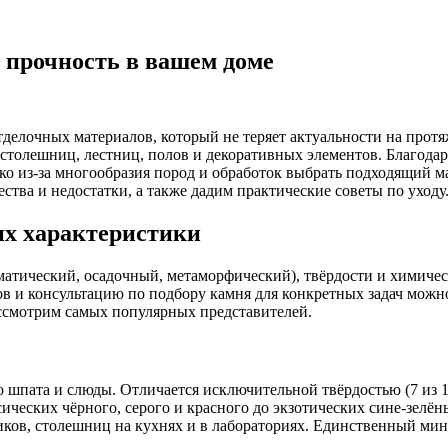
 прочность в вашем доме
елочных материалов, который не теряет актуальности на протяж
столешниц, лестниц, полов и декоративных элементов. Благодар
ко из-за многообразия пород и обработок выбрать подходящий м
ства и недостатки, а также дадим практические советы по уходу
их характеристики
ический, осадочный, метаморфический), твёрдости и химическо
 и консультацию по подбору камня для конкретных задач можн
ссмотрим самых популярных представителей.
о шпата и слюды. Отличается исключительной твёрдостью (7 из 
сических чёрного, серого и красного до экзотических сине-зелён
ов, столешниц на кухнях и в лабораториях. Единственный минус 