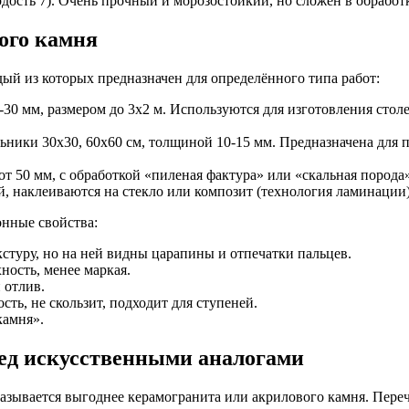
ость 7). Очень прочный и морозостойкий, но сложен в обработк
ого камня
ый из которых предназначен для определённого типа работ:
 мм, размером до 3х2 м. Используются для изготовления стол
ники 30х30, 60х60 см, толщиной 10-15 мм. Предназначена для п
50 мм, с обработкой «пиленая фактура» или «скальная порода» 
 наклеиваются на стекло или композит (технология ламинации)
онные свойства:
стуру, но на ней видны царапины и отпечатки пальцев.
ность, менее маркая.
 отлив.
ть, не скользит, подходит для ступеней.
камня».
ед искусственными аналогами
казывается выгоднее керамогранита или акрилового камня. Пере