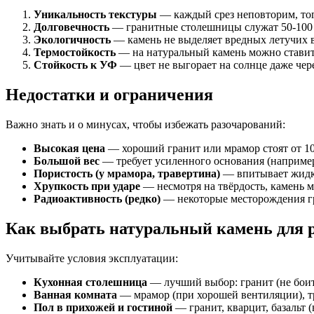
Уникальность текстуры
— каждый срез неповторим, тог
Долговечность
— гранитные столешницы служат 50-100 ле
Экологичность
— камень не выделяет вредных летучих ве
Термостойкость
— на натуральный камень можно ставить
Стойкость к УФ
— цвет не выгорает на солнце даже чере
Недостатки и ограничения
Важно знать и о минусах, чтобы избежать разочарований:
Высокая цена
— хороший гранит или мрамор стоят от 10 
Большой вес
— требует усиленного основания (наприме
Пористость (у мрамора, травертина)
— впитывает жидко
Хрупкость при ударе
— несмотря на твёрдость, камень м
Радиоактивность (редко)
— некоторые месторождения г
Как выбрать натуральный камень для
Учитывайте условия эксплуатации:
Кухонная столешница
— лучший выбор: гранит (не боит
Ванная комната
— мрамор (при хорошей вентиляции), тр
Пол в прихожей и гостиной
— гранит, кварцит, базальт 