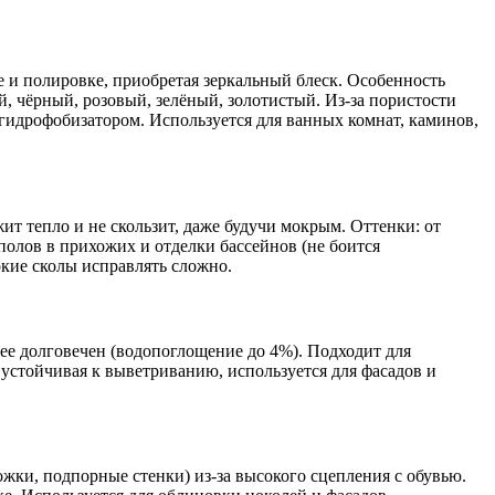
е и полировке, приобретая зеркальный блеск. Особенность
, чёрный, розовый, зелёный, золотистый. Из-за пористости
и гидрофобизатором. Используется для ванных комнат, каминов,
ит тепло и не скользит, даже будучи мокрым. Оттенки: от
полов в прихожих и отделки бассейнов (не боится
окие сколы исправлять сложно.
нее долговечен (водопоглощение до 4%). Подходит для
устойчивая к выветриванию, используется для фасадов и
ки, подпорные стенки) из-за высокого сцепления с обувью.