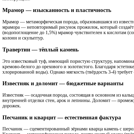
Мрамор — изысканность и пластичность
Мрамор — метаморфическая порода, образовавшаяся из известня
мрамора — неповторимый рисунок прожилок, который создаётся
(водопоглощение до 1,5%) мрамор чувствителен к кислотам (со
колонн и скульптур.
Травертин — тёплый камень
Это известковый туф, имеющий пористую структуру, напоминающ
кремово-белого до орехового и золотистого. Благодаря эстетик
хлорированной воды). Однако мягкость (твёрдость 3-4) требуе
Известняк и доломит — бюджетные варианты
Известняк — осадочная порода, состоящая в основном из кальц
внутренней отделки стен, арок и лепнины. Доломит — промежу
дорожек.
Песчаник и кварцит — естественная фактура
Песчаник — сцементированный зёрнами кварца камень с шерохо