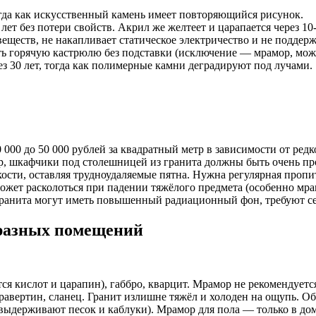
да как искусственный камень имеет повторяющийся рисунок.
т без потери свойств. Акрил же желтеет и царапается через 10-
ществ, не накапливает статическое электричество и не поддерж
 горячую кастрюлю без подставки (исключение — мрамор, может
з 30 лет, тогда как полимерные камни деградируют под лучами.
000 до 50 000 рублей за квадратный метр в зависимости от редк
р, шкафчики под столешницей из гранита должны быть очень п
сти, оставляя трудноудаляемые пятна. Нужна регулярная пропи
ожет расколоться при падении тяжёлого предмета (особенно мра
ранита могут иметь повышенный радиационный фон, требуют с
 разных помещений
ся кислот и царапин), габбро, кварцит. Мрамор не рекомендует
авертин, сланец. Гранит излишне тяжёл и холоден на ощупь. Об
(выдерживают песок и каблуки). Мрамор для пола — только в до