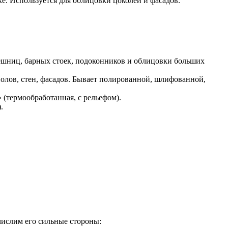
е. Используется для облицовки цоколей и фасадов.
ешниц, барных стоек, подоконников и облицовки больших
олов, стен, фасадов. Бывает полированной, шлифованной,
(термообработанная, с рельефом).
.
числим его сильные стороны: