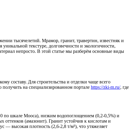
ении тысячелетий. Мрамор, гранит, травертин, известняк и
я уникальной текстуре, долговечности и экологичности,
атериал непросто. В этой статье мы разберём основные виды
.
му составу. Для строительства и отделки чаще всего
о получить на специализированном портале
https://zki-m.ru/
, где
10 по шкале Мооса), низким водопоглощением (0,2-0,5%) и
ых оттенков (амазонит). Гранит устойчив к кислотам и
— высокая плотность (2,6-2,8 т/м³), что утяжеляет