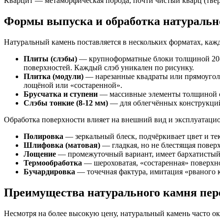
Кварцит — метаморфическая порода, почти чистый кварц (твёрд
Формы выпуска и обработка натуральн
Натуральный камень поставляется в нескольких форматах, кажд
Плиты (слэбы)
— крупноформатные блоки толщиной 20-30
поверхностей. Каждый слэб уникален по рисунку.
Плитка (модули)
— нарезанные квадраты или прямоуголь
лощёной или «состаренной».
Брусчатка и ступени
— массивные элементы толщиной от 
Слэбы тонкие (8-12 мм)
— для облегчённых конструкций,
Обработка поверхности влияет на внешний вид и эксплуатаци
Полировка
— зеркальный блеск, подчёркивает цвет и тек
Шлифовка (матовая)
— гладкая, но не блестящая поверх
Лощение
— промежуточный вариант, имеет бархатистый
Термообработка
— шероховатая, «состаренная» поверхнос
Бучардировка
— точечная фактура, имитация «рваного 
Преимущества натурального камня пер
Несмотря на более высокую цену, натуральный камень часто о