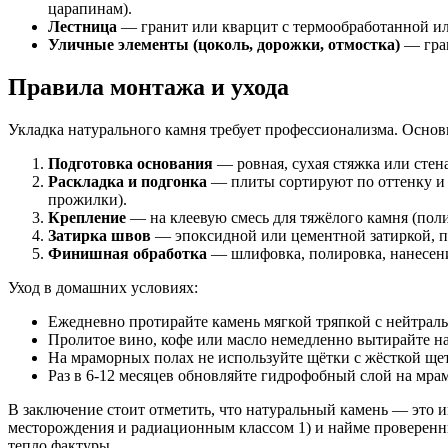
царапинам).
Лестница
— гранит или кварцит с термообработанной ил
Уличные элементы (цоколь, дорожки, отмостка)
— гран
Правила монтажа и ухода
Укладка натурального камня требует профессионализма. Основ
Подготовка основания
— ровная, сухая стяжка или стен
Раскладка и подгонка
— плиты сортируют по оттенку и 
прожилки).
Крепление
— на клеевую смесь для тяжёлого камня (пол
Затирка швов
— эпоксидной или цементной затиркой, по
Финишная обработка
— шлифовка, полировка, нанесение
Уход в домашних условиях:
Ежедневно протирайте камень мягкой тряпкой с нейтрал
Пролитое вино, кофе или масло немедленно вытирайте н
На мраморных полах не используйте щётки с жёсткой ще
Раз в 6-12 месяцев обновляйте гидрофобный слой на мрам
В заключение стоит отметить, что натуральный камень — это и
месторождения и радиационным классом 1) и найме проверенны
тепло фактуры.