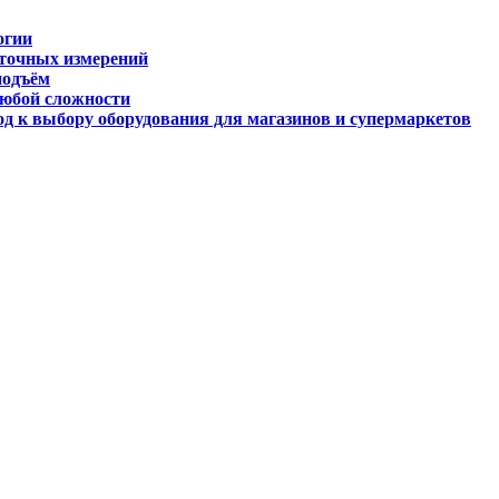
огии
 точных измерений
подъём
любой сложности
д к выбору оборудования для магазинов и супермаркетов