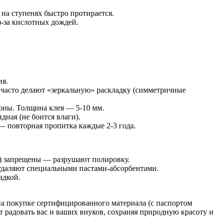
на ступенях быстро протирается.
з-за кислотных дождей.
ия.
 часто делают «зеркальную» раскладку (симметричные
оны. Толщина клея — 5-10 мм.
ная (не боится влаги).
— повторная пропитка каждые 2-3 года.
с) запрещены — разрушают полировку.
 удаляют специальными пастами-абсорбентами.
адкой.
 на покупке сертифицированного материала (с паспортом
радовать вас и ваших внуков, сохраняя природную красоту и