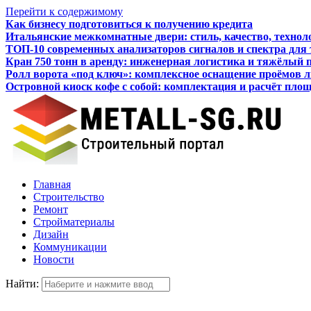
Перейти к содержимому
Как бизнесу подготовиться к получению кредита
Итальянские межкомнатные двери: стиль, качество, технол
ТОП-10 современных анализаторов сигналов и спектра для
Кран 750 тонн в аренду: инженерная логистика и тяжёлый 
Ролл ворота «под ключ»: комплексное оснащение проёмов 
Островной киоск кофе с собой: комплектация и расчёт пло
Главная
Строительство
Ремонт
Стройматериалы
Дизайн
Коммуникации
Новости
Найти: