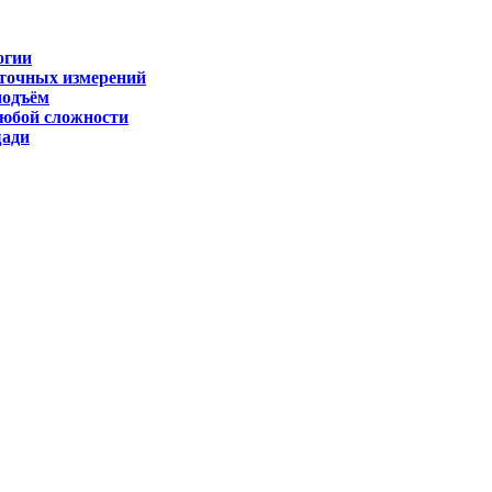
огии
 точных измерений
подъём
любой сложности
щади