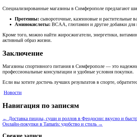
Специализированные магазины в Симферополе предлагают ши
Протеины:
сывороточные, казеиновые и растительные в
Аминокислоты:
BCAA, глютамин и другие добавки для 
Кроме того, можно найти жиросжигатели, энергетики, витамин
активный образ жизни.
Заключение
Магазины спортивного питания в Симферополе — это надежны
профессиональные консультации и удобные условия покупки.
Если вы хотите достичь лучших результатов в спорте, обратите
Новости
Навигация по записям
←
Доставка пиццы, суши и роллов в Феодосии: вкусно и быст
Онлайн-покупки в Tamaris: удобство и стиль
→
Свежие записи