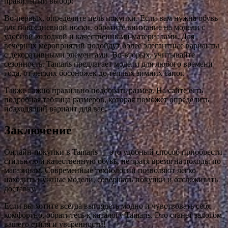
правильный выбор:
Во-первых, определите цель покупки. Если вам нужна обувь
для повседневной носки, обратите внимание на модели с
удобной колодкой и качественными материалами. Для
вечерних мероприятий подойдут более элегантные варианты
с декоративными элементами. Во-вторых, учитывайте
сезонность. Tamaris предлагает модели для любого времени
года, от легких босоножек до теплых зимних сапог.
Также важно правильно подобрать размер. На сайте есть
подробная таблица размеров, которая поможет определить
подходящий вариант для вас.
Заключение
Онлайн-покупки в Tamaris — это удобный способ приобрести
стильную и качественную обувь, не тратя время на походы по
магазинам. Современные технологии позволяют легко
находить нужные модели, совершать покупки и отслеживать
доставку.
Если вы хотите всегда выглядеть модно и чувствовать себя
комфортно, обратитесь к каталогу Tamaris. Это станет залогом
вашего стиля и уверенности!