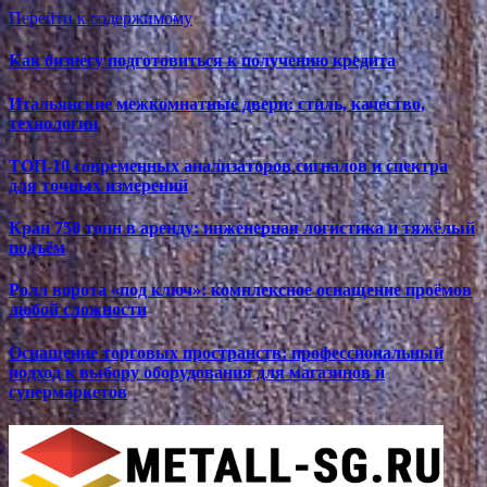
Перейти к содержимому
Как бизнесу подготовиться к получению кредита
Итальянские межкомнатные двери: стиль, качество,
технологии
ТОП-10 современных анализаторов сигналов и спектра
для точных измерений
Кран 750 тонн в аренду: инженерная логистика и тяжёлый
подъём
Ролл ворота «под ключ»: комплексное оснащение проёмов
любой сложности
Оснащение торговых пространств: профессиональный
подход к выбору оборудования для магазинов и
супермаркетов