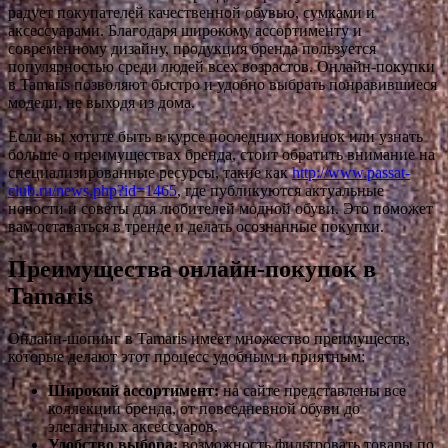
радует покупателей качественной обувью, сумками и
аксессуарами. Благодаря широкому ассортименту и
современному дизайну, продукция бренда пользуется
популярностью среди людей всех возрастов. Онлайн-покупки
в Tamaris позволяют быстро и удобно выбрать понравившиеся
модели, не выходя из дома.
Если вы хотите быть в курсе последних новинок или узнать
больше о преимуществах бренда, стоит обратить внимание на
специализированные ресурсы, такие как
http://www.passat-
club.ru/news.php?id=1465
, где публикуются актуальные
новости и советы для любителей модной обуви. Это поможет
вам оставаться в тренде и делать осознанные покупки.
Преимущества онлайн-покупок в
Tamaris
Онлайн-шопинг в Tamaris имеет множество преимуществ,
которые делают этот процесс удобным и приятным:
Широкий ассортимент:
на сайте представлены все
коллекции бренда, от повседневной обуви до
элегантных аксессуаров.
Удобство выбора:
возможность фильтровать товары по