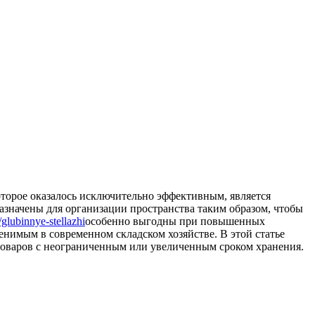
оторое оказалось исключительно эффективным, является
значены для организации пространства таким образом, чтобы
i/glubinnye-stellazhi
особенно выгодны при повышенных
енимым в современном складском хозяйстве. В этой статье
товаров с неограниченным или увеличенным сроком хранения.