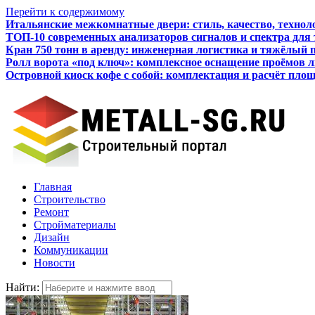
Перейти к содержимому
Итальянские межкомнатные двери: стиль, качество, технол
ТОП-10 современных анализаторов сигналов и спектра для
Кран 750 тонн в аренду: инженерная логистика и тяжёлый 
Ролл ворота «под ключ»: комплексное оснащение проёмов 
Островной киоск кофе с собой: комплектация и расчёт пло
Как бизнесу подготовиться к получению кредита
Главная
Строительство
Ремонт
Стройматериалы
Дизайн
Коммуникации
Новости
Найти: