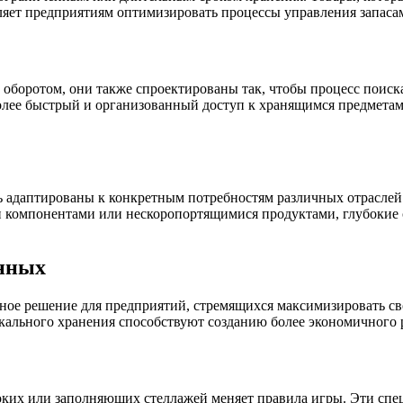
оляет предприятиям оптимизировать процессы управления запаса
м оборотом, они также спроектированы так, чтобы процесс пои
более быстрый и организованный доступ к хранящимся предмета
ь адаптированы к конкретным потребностям различных отраслей 
 компонентами или нескоропортящимися продуктами, глубокие 
анных
чное решение для предприятий, стремящихся максимизировать с
кального хранения способствуют созданию более экономичного 
оких или заполняющих стеллажей меняет правила игры. Эти сп