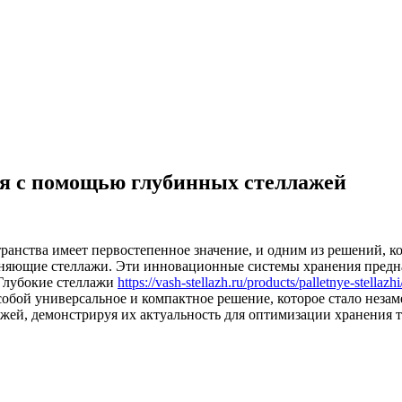
я с помощью глубинных стеллажей
ранства имеет первостепенное значение, и одним из решений, к
лняющие стеллажи. Эти инновационные системы хранения предна
 Глубокие стеллажи
https://vash-stellazh.ru/products/palletnye-stellazh
обой универсальное и компактное решение, которое стало незам
жей, демонстрируя их актуальность для оптимизации хранения 