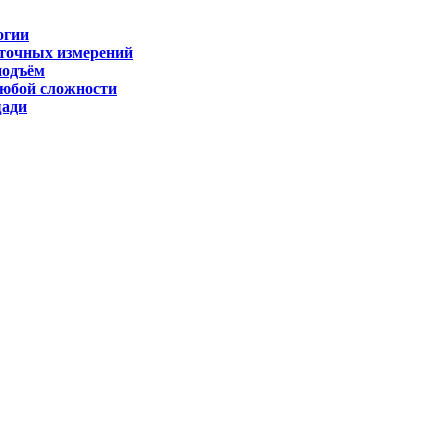
огии
 точных измерений
подъём
любой сложности
щади