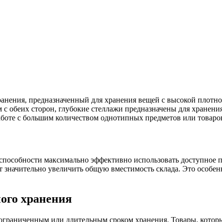
анения, предназначенный для хранения вещей с высокой плотно
с обеих сторон, глубокие стеллажи предназначены для хранения
аботе с большим количеством однотипных предметов или товаров
 способности максимально эффективно использовать доступное 
т значительно увеличить общую вместимость склада. Это особенн
ого хранения
еограниченным или длительным сроком хранения. Товары, котор