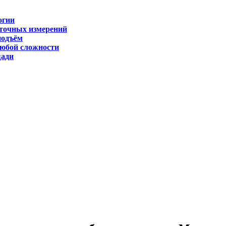
огии
 точных измерений
подъём
любой сложности
щади