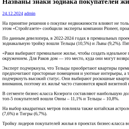
Названы знаки зодиака покупателей жи
24.12.2024
admin
На принятие решения о покупке недвижимости влияют не только
этом «Стройгазете» сообщили эксперты компании Pioneer, про
По данным девелопера, в 2022-2024 годах в премиальных прое
зодиакальную тройку вошли Тельцы (10,5%) и Львы (9,2%). Пят
«Раки выбирают премиальное жилье, чтобы создать идеальное п
окружением. Для Раков дом — это место, куда они могут возвр
Эксперт подчеркнула, что Тельцы приобретают квартиры преми
предпочитают просторные помещения и уютные интерьеры, а т
подчеркнуть высокий статус. Они выбирают роскошные кварт
внимания, поэтому их жильё часто становится яркой визитной 
В сегменте бизнес-класса Козероги составляют наибольшую дол
топ-5 покупателей вошли Овны – 11,1% и Тельцы – 10,8%.
На выбор квадратных метров повлияла также китайская астрол
(7,6%) и Тигры (6,7%).
Тройку лидеров покупателей жилья в проектах бизнес-класса во