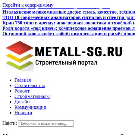
Перейти к содержимому
Итальянские межкомнатные двери: стиль, качество, технол
ТОП-10 современных анализаторов сигналов и спектра для
Кран 750 тонн в аренду: инженерная логистика и тяжёлый 
Ролл ворота «под ключ»: комплексное оснащение проёмов 
Островной киоск кофе с собой: комплектация и расчёт пло
Как бизнесу подготовиться к получению кредита
Главная
Строительство
Ремонт
Стройматериалы
Дизайн
Коммуникации
Новости
Найти: