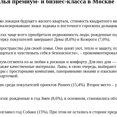
лья премиум- и бизнес-класса в Москве
 локация будущего жилого квартала, стоимость квадратного мет
анализировавшие знаки зодиака и восточного гороскопа дольщик
ктах чаще всего приобретали недвижимость люди, рожденные под
ерку покупателей завершают Девы (8,6%) и Козероги (7,6%).
ространство для своей семьи. Они ценят уют, тепло и защиту, 
ащаться и чувствовать себя в безопасности», – прокомментирова
ум-сегмента из-за любви к роскоши и комфорту. Для них дом — 
акже качественные материалы. Львы, в свою очередь, выбирают
иры с просторными комнатами, панорамными окнами и изысканн
карточкой.
ю среди покупателей проектов Pioneer (15,4%). Второе место – у
огия: рожденные в год Змеи (8,6%), в основном, становились о
зглавил год Собаки (15%). При этом не остались в стороне предс