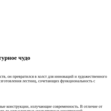
турное чудо
тв, он превратился в холст для инноваций и художественного
изготовления лестниц, сочетающих функциональность с
ые конструкции, излучающие современность. В отличие от
ями до замысловатых скульптурных конструкций.