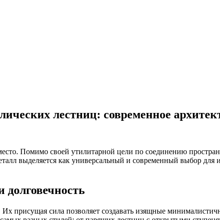
ических лестниц: современное архитек
место. Помимо своей утилитарной цели по соединению пространс
талл выделяется как универсальный и современный выбор для 
и долговечность
Их присущая сила позволяет создавать изящные минималистичн
я самых разных стилей: от парящих лестниц с открытыми ступен