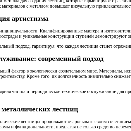
 металла для создания лестниц, которые гармонируют с различ
х материалов с металлом повышает визуальную привлекательност
ция артистизма
 индивидуальности. Квалифицированные мастера и изготовител
юстрады и уникальные конструкции ступеней демонстрируют опыт
льный подход, гарантируя, что каждая лестница станет отражен
служивание: современный подход
ный фактор в экологически сознательном мире. Материалы, исп
троительству. Кроме того, их долговечность значительно снижает
лярная чистка и периодическое техническое обслуживание для п
 металлических лестниц
ллические лестницы продолжают очаровывать своим сочетанием 
ормы и функциональности, предлагая не только средство переме