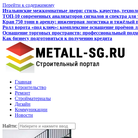
Перейти к содержимому
Итальянские межкомнатные двери: стиль, качество, технол
ТОП-10 современных анализаторов сигналов и спектра для
Кран 750 тонн в аренду: инженерная логистика и тяжёлый 
Ролл ворота «под ключ»: комплексное оснащение проёмов 
Оснащение торговых пространств: профессиональный подхо
Как бизнесу подготовиться к получению кредита
Главная
Строительство
Ремонт
Стройматериалы
Дизайн
Коммуникации
Новости
Найти: