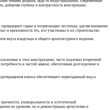
ными темами дизайна, будь то индустриальные, современные
ь, добавляя глубину и контрастность конструкции.
и превращают сырье в потрясающие лестницы, уделяя внимание
 и креативность тех, кто участвовал в их строительстве.
ием вкуса владельца и общего архитектурного видения.
ользуемые в этих конструкциях, часто подлежат вторичной
 потребность в частой замене, обеспечивая долгосрочное и
редотвращения износа обеспечивают первозданный вид и
прочности, универсальности и эстетической
щения по уровням, но и демонстрацию артистизма и