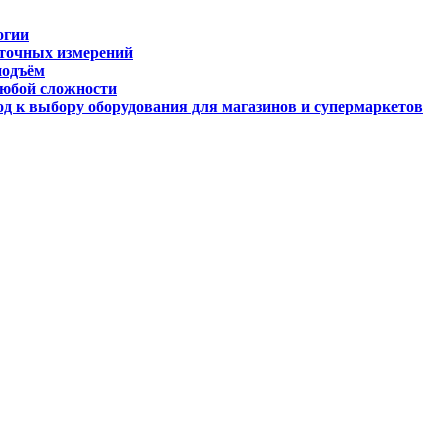
огии
 точных измерений
подъём
любой сложности
д к выбору оборудования для магазинов и супермаркетов