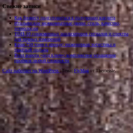
Свежие записи
Как бизнесу подготовиться к получению кредита
Итальянские межкомнатные двери: стиль, качество,
технологии
ТОП-10 современных анализаторов сигналов и спектра
для точных измерений
Кран 750 тонн в аренду: инженерная логистика и
тяжёлый подъём
Ролл ворота «под ключ»: комплексное оснащение
проёмов любой сложности
Сайт работает на WordPress
|
Тема:
FlyMag
от Themeisle.