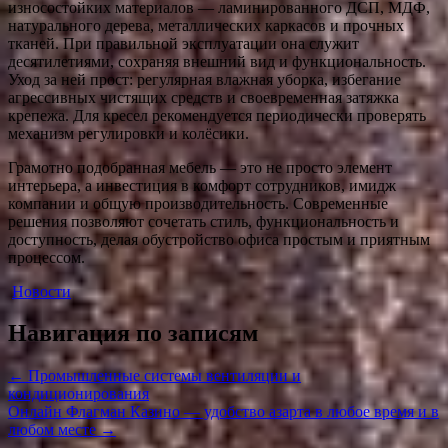
износостойких материалов — ламинированного ДСП, МДФ,
натурального дерева, металлических каркасов и прочных
тканей. При правильной эксплуатации она служит
десятилетиями, сохраняя внешний вид и функциональность.
Уход за ней прост: регулярная влажная уборка, избегание
агрессивных чистящих средств и своевременная затяжка
крепежа. Для кресел рекомендуется периодически проверять
механизм регулировки и колёсики.
Грамотно подобранная мебель — это не просто элемент
интерьера, а инвестиция в комфорт сотрудников, имидж
компании и общую производительность. Современные
решения позволяют сочетать стиль, функциональность и
доступность, делая обустройство офиса простым и приятным
процессом.
Новости
Навигация по записям
←
Промышленные системы вентиляции и
кондиционирования
Онлайн Флагман Казино — удобство азарта в любое время и в
любом месте
→