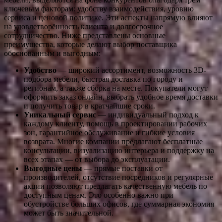
ключевым факторам: удобству взаимодействия, уровню
сервиса и ценовой политике. Эти аспекты напрямую влияют
на удовлетворённость клиента и долгосрочное
сотрудничество. Ниже представлены основные
преимущества, которые делают выбор поставщика
обоснованным и выгодным:
Удобство
— широкий ассортимент, возможность 3D-
подбора мебели, быстрая доставка по городу и
регионам, а также сборка на месте. Покупатели могут
оформить заказ онлайн, выбрать удобное время доставки
и получить товар в кратчайшие сроки.
Уникальный сервис
— индивидуальный подход к
каждому клиенту, помощь в проектировании рабочих
зон, гарантийное обслуживание и гибкие условия
возврата. Многие компании предлагают бесплатные
консультации, визуализацию интерьера и поддержку на
всех этапах — от выбора до эксплуатации.
Выгодные цены
— прямые поставки от
производителей, отсутствие посредников и регулярные
акции позволяют предлагать качественную мебель по
доступным ценам. Это особенно важно при
обустройстве больших офисов, где суммарная экономия
может быть значительной.