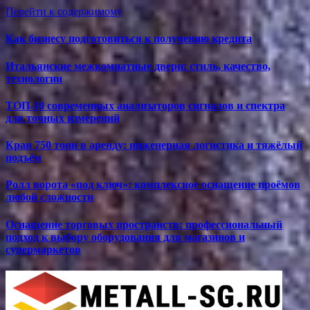
Перейти к содержимому
Как бизнесу подготовиться к получению кредита
Итальянские межкомнатные двери: стиль, качество,
технологии
ТОП-10 современных анализаторов сигналов и спектра
для точных измерений
Кран 750 тонн в аренду: инженерная логистика и тяжёлый
подъём
Ролл ворота «под ключ»: комплексное оснащение проёмов
любой сложности
Оснащение торговых пространств: профессиональный
подход к выбору оборудования для магазинов и
супермаркетов