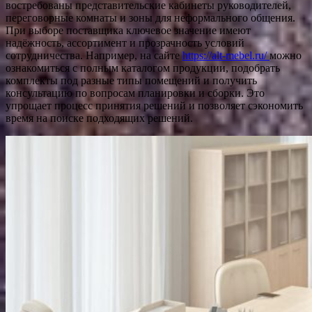
востребованы представительские кабинеты руководителей,
переговорные комнаты и зоны для неформального общения.
При выборе поставщика ключевое значение имеют
надёжность, ассортимент и прозрачность условий
сотрудничества. Например, на сайте
https://alt-mebel.ru/
можно
ознакомиться с полным каталогом продукции, подобрать
комплекты под разные типы помещений и получить
консультацию по вопросам планировки и сборки. Это
упрощает процесс принятия решений и позволяет сэкономить
время на поиске подходящих решений.