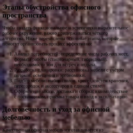
Этапы обустройства офисного
пространства
Чтобы создать функциональное и эстетически выразительное
рабочее окружение, важно придерживаться чёткого
алгоритма. Ниже перечислены основные этапы, которые
помогут организовать процесс эффективно:
Анализ потребностей: определение числа рабочих мест,
формата работы (стационарный, гибридный),
необходимости зон для встреч и отдыха.
Разработка планировки: расстановка мебели с учётом
потоков, освещения и эргономики.
Подбор мебели: выбор столов, кресел, систем хранения,
перегородок и аксессуаров в едином стиле.
Оформление заказа, доставка и сборка: взаимодействие
с поставщиком, приёмка товара и ввод в эксплуатацию.
Долговечность и уход за офисной
мебелью
Качественная офисная мебель изготавливается из