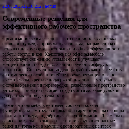
22.08.2025
22.08.2025
admin
Современные решения для
эффективного рабочего пространства
Организация офиса сегодня — это не просто расстановка
столов и стульев, а продуманная система, направленная на
повышение комфорта, эргономики и общей эффективности
работы сотрудников. Качественная офисная мебель
способствует снижению утомляемости, улучшает
концентрацию и создает благоприятную атмосферу в
коллективе. Современные модели разрабатываются с учётом
анатомических особенностей человека: регулируемые по
высоте столы, кресла с поддержкой поясницы, модульные
системы хранения и перегородки, разделяющие пространство
на зоны, — всё это помогает создать оптимальные условия
для разных типов деятельности.
Важно, чтобы мебель не только соответствовала
функциональным требованиям, но и гармонировала с общим
стилем интерьера, подчёркивая статус компании. Для малых
офисов актуальны компактные и многофункциональные
решения, тогда как в крупных корпоративных центрах