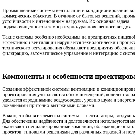
Промышленные системы вентиляции и кондиционирования возд
коммерческих объектах. В отличие от бытовых решений, про
устойчивости к интенсивным нагрузкам. Их основная задача — 
подача очищенного и температурно-уравновешенного воздуха.
Такие системы особенно необходимы на предприятиях пищевой
эффективной вентиляции нарушается технологический процесс,
технического регулирования обязывают предприятия обеспечи
фильтрацию, автоматическое управление и интеграцию с сист
Компоненты и особенности проектиров
Создание эффективной системы вентиляции и кондиционирован
проектирования учитываются объём помещений, количество ра
уделяется аэродинамике воздуховодов, уровню шума и энерго
локальными приточно-вытяжными блоками.
Важно, чтобы все элементы системы — вентиляторы, воздухона
Для обеспечения надёжности и долговечности используются м
оказывают специализированные компании, обладающие опытом
проектов, типовыми решениями для различных отраслей и полу