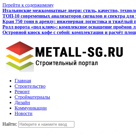
Перейти к содержимому
Итальянские межкомнатные двери: стиль, качество, технол
ТОП-10 современных анализаторов сигналов и спектра для
Кран 750 тонн в аренду: инженерная логистика и тяжёлый 
Ролл ворота «под ключ»: комплексное оснащение проёмов 
Островной киоск кофе с собой: комплектация и расчёт пло
Как бизнесу подготовиться к получению кредита
Главная
Строительство
Ремонт
Стройматериалы
Дизайн
Коммуникации
Новости
Найти: