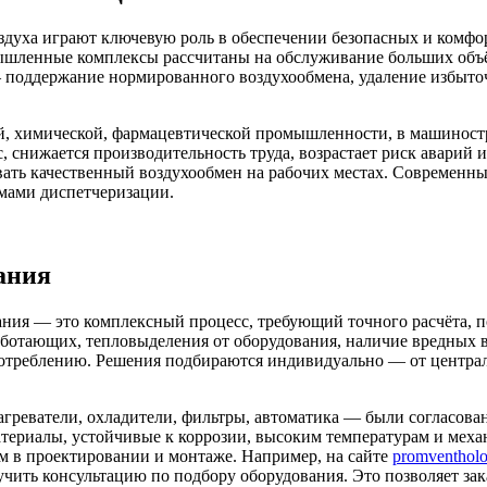
уха играют ключевую роль в обеспечении безопасных и комфор
мышленные комплексы рассчитаны на обслуживание больших объ
поддержание нормированного воздухообмена, удаление избыточно
, химической, фармацевтической промышленности, в машиностро
 снижается производительность труда, возрастает риск аварий 
вать качественный воздухообмен на рабочих местах. Современн
емами диспетчеризации.
ания
ия — это комплексный процесс, требующий точного расчёта, по
ботающих, тепловыделения от оборудования, наличие вредных 
потреблению. Решения подбираются индивидуально — от центра
греватели, охладители, фильтры, автоматика — были согласова
атериалы, устойчивые к коррозии, высоким температурам и мех
 в проектировании и монтаже. Например, на сайте
promventholo
чить консультацию по подбору оборудования. Это позволяет за