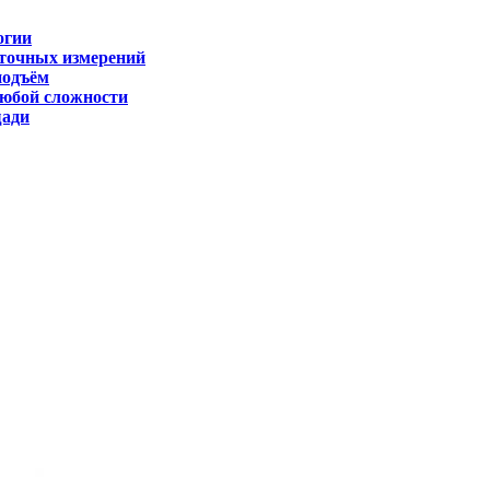
огии
 точных измерений
подъём
любой сложности
щади