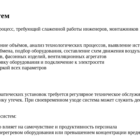
тем
цесс, требующий слаженной работы инженеров, монтажников и
ние объёмов, анализ технологических процессов, выявление ис
бмена, подбор оборудования, составление схем движения воздух
в, фасонных изделий, вентиляционных агрегатов
овку оборудования и подключение к электросети
ркой всех параметров
тических установок требуется регулярное техническое обслужи
ику утечек. При своевременном уходе система может служить де
систем:
 влияет на самочувствие и продуктивность персонала
 перегревом оборудования или превышением концентрации вред