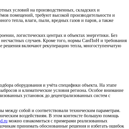
тных условий на производственных, складских и
ёмов помещений, требуют высокой производительности и
го тепла, влаги, пыли, вредных газов и паров, а также
ении, логистических центрах и объектах энергетики. Без
и несчастных случаев. Кроме того, нормы СанПиН и требования
ые решения включают рекуперацию тепла, многоступенчатую
дбора оборудования и учёта специфики объекта. На этапе
выбросов и климатические условия региона. Особое внимание
лизованных установок до децентрализованных систем с
ны между собой и соответствовали техническим параметрам.
аническим воздействиям. В этом контексте большую помощь
d.ru
можно ознакомиться с примерами реализованных
казчикам принимать обоснованные решения и избегать ошибок