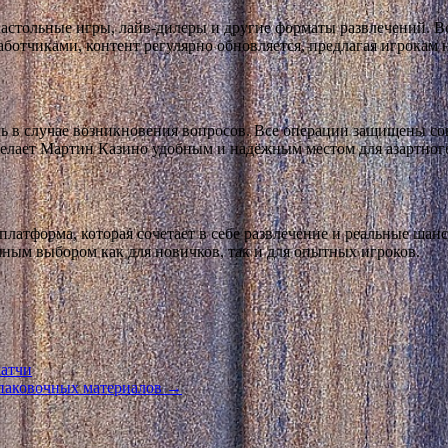
астольные игры, лайв-дилеры и другие форматы развлечений. Вс
работчиками, контент регулярно обновляется, предлагая игрокам
чь в случае возникновения вопросов. Все операции защищены с
делает Мартин Казино удобным и надёжным местом для азартног
латформа, которая сочетает в себе развлечение и реальные ша
чным выбором как для новичков, так и для опытных игроков.
матчи
упаковочных материалов
→