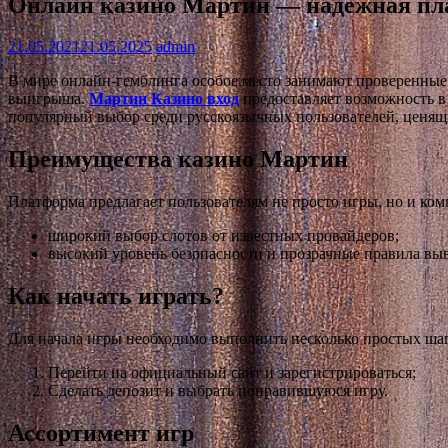
Онлайн казино Мартин — надежная пла
21.05.2021
21.05.2025
admin
В мире онлайн-гемблинга особое место занимают проверенные
выигрыша.
Мартин Казино вход
предоставляет возможность в
популярный выбор среди русскоязычных пользователей, ценящи
Преимущества казино Мартин
Платформа предлагает пользователям не просто игры, но и ком
широкий выбор слотов от известных провайдеров;
высокий уровень безопасности и прозрачные правила выв
Как начать играть?
Для начала игры необходимо выполнить несколько простых ша
Перейти на официальный сайт и зарегистрироваться;
Сделать депозит и выбрать понравившуюся игру.
Ассортимент игр