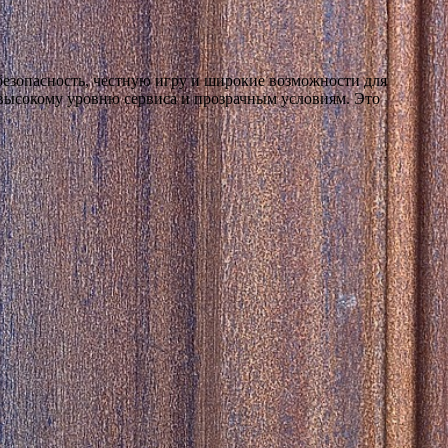
езопасность, честную игру и широкие возможности для
 высокому уровню сервиса и прозрачным условиям. Это