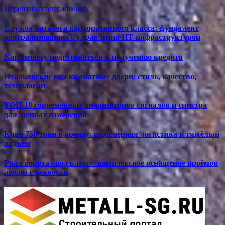
Перейти к содержимому
Служба каталога корпоративного класса: фундамент
централизованного управления ИТ-инфраструктурой
Как бизнесу подготовиться к получению кредита
Итальянские межкомнатные двери: стиль, качество,
технологии
ТОП-10 современных анализаторов сигналов и спектра
для точных измерений
Кран 750 тонн в аренду: инженерная логистика и тяжёлый
подъём
Ролл ворота «под ключ»: комплексное оснащение проёмов
любой сложности