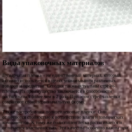
Виды упаковочных материалов
Пузырчатая пленка – не единственный материал, который
активно используется в целях упаковывания различных
товаров и предметов. Сегодня также актуальны стрейч-
пленки. Их преимущество заключается в способности
растягиваться более чем в 2 раза. При этом стрейч-пленки
сохраняют свою первоначальную форму.
Также востребованы полиэтиленовые пленки. Они
отличаются стойкостью к воздействию влаги и химических
компонентов. К тому же полиэтилен легко растягивается и
отличается эластичностью. Эти качества особенно важны при