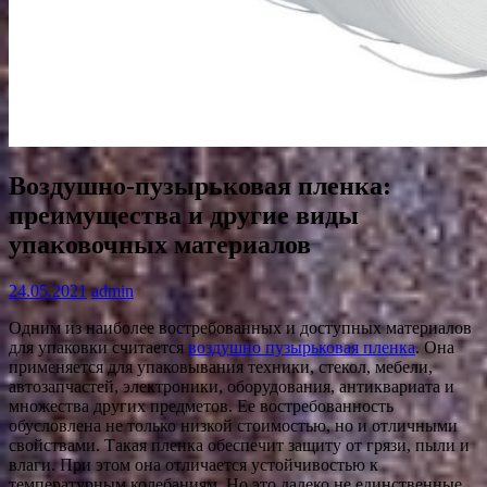
Воздушно-пузырьковая пленка:
преимущества и другие виды
упаковочных материалов
24.05.2021
admin
Одним из наиболее востребованных и доступных материалов
для упаковки считается
воздушно пузырьковая пленка
. Она
применяется для упаковывания техники, стекол, мебели,
автозапчастей, электроники, оборудования, антиквариата и
множества других предметов. Ее востребованность
обусловлена не только низкой стоимостью, но и отличными
свойствами. Такая пленка обеспечит защиту от грязи, пыли и
влаги. При этом она отличается устойчивостью к
температурным колебаниям. Но это далеко не единственные