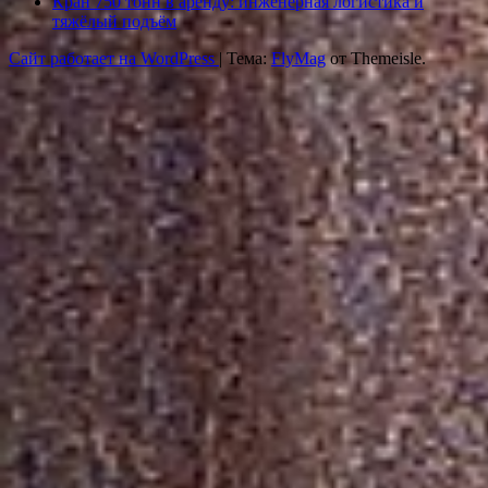
Кран 750 тонн в аренду: инженерная логистика и
тяжёлый подъём
Сайт работает на WordPress
|
Тема:
FlyMag
от Themeisle.