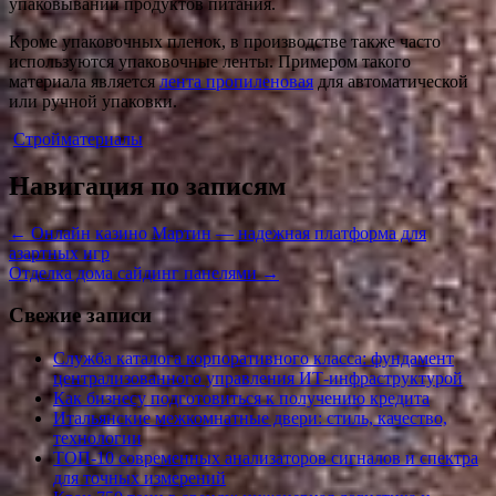
упаковывании продуктов питания.
Кроме упаковочных пленок, в производстве также часто
используются упаковочные ленты. Примером такого
материала является
лента пропиленовая
для автоматической
или ручной упаковки.
Стройматериалы
Навигация по записям
←
Онлайн казино Мартин — надежная платформа для
азартных игр
Отделка дома сайдинг панелями
→
Свежие записи
Служба каталога корпоративного класса: фундамент
централизованного управления ИТ-инфраструктурой
Как бизнесу подготовиться к получению кредита
Итальянские межкомнатные двери: стиль, качество,
технологии
ТОП-10 современных анализаторов сигналов и спектра
для точных измерений