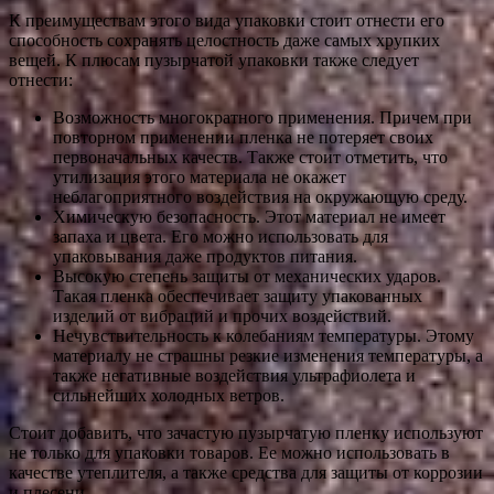
К преимуществам этого вида упаковки стоит отнести его
способность сохранять целостность даже самых хрупких
вещей. К плюсам пузырчатой упаковки также следует
отнести:
Возможность многократного применения. Причем при
повторном применении пленка не потеряет своих
первоначальных качеств. Также стоит отметить, что
утилизация этого материала не окажет
неблагоприятного воздействия на окружающую среду.
Химическую безопасность. Этот материал не имеет
запаха и цвета. Его можно использовать для
упаковывания даже продуктов питания.
Высокую степень защиты от механических ударов.
Такая пленка обеспечивает защиту упакованных
изделий от вибраций и прочих воздействий.
Нечувствительность к колебаниям температуры. Этому
материалу не страшны резкие изменения температуры, а
также негативные воздействия ультрафиолета и
сильнейших холодных ветров.
Стоит добавить, что зачастую пузырчатую пленку используют
не только для упаковки товаров. Ее можно использовать в
качестве утеплителя, а также средства для защиты от коррозии
и плесени.