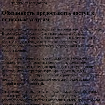
жалобы от арендатора.
Обязанность предоставить доступ к
основным услугам
Арендодатель должен предоставить арендатору доступ к воде.
Водоснабжение должно быть надлежащим образом
организовано, с учетом законодательства о качестве питьевой
воды. Арендодатель должен также обеспечить
работоспособность санитарного оборудования и системы
водоотведения.
Доступ к электричеству также должен быть обеспечен
арендодателем. Он должен предоставить арендатору
работающую электрическую проводку и присутствующую
необходимую инфраструктуру. Арендодатель несет
ответственность за исправность электрической сети и должен
предпринять все необходимые меры для предотвращения
аварий и неисправностей.
Отопление и газовые услуги также должны быть доступны
арендатору. Арендодатель должен обеспечить
работоспособность системы отопления, чтобы арендатор мог
обеспечить достаточное тепло в помещении. Системы