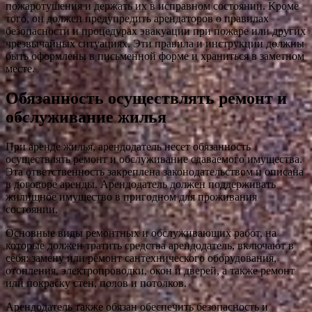
пожаротушения и держать их в исправном состоянии. Кроме
того, он должен предупредить арендаторов о правилах
безопасности и процедурах эвакуации при пожаре или других
чрезвычайных ситуациях. Эти правила и инструкции должны
быть оформлены в письменной форме и храниться в заметном
месте.
Обязанность осуществлять ремонт и
обслуживание жилья
При аренде жилья, арендодатель несет обязанность
осуществлять ремонт и обслуживание сдаваемого имущества.
Эта ответственность закреплена законодательством и описана
в договоре аренды. Арендодатель должен поддерживать
жилищное имущество в пригодном для проживания
состоянии.
Основные виды ремонтных и обслуживающих работ, на
которые должен тратить средства арендодатель, включают в
себя: замену или ремонт сантехнического оборудования,
отопления, электропроводки, окон и дверей, а также ремонт
или покраску стен, полов и потолков.
Арендодатель также обязан обеспечить безопасность и