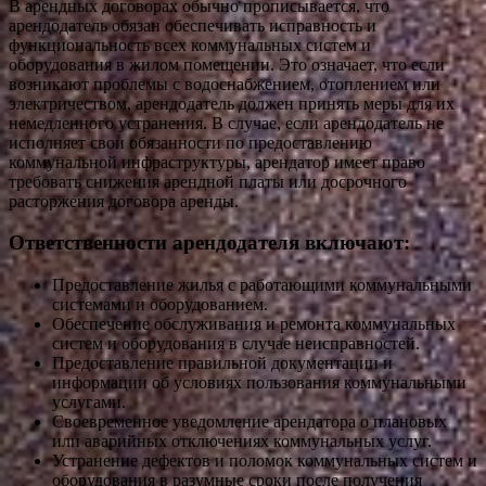
В арендных договорах обычно прописывается, что
арендодатель обязан обеспечивать исправность и
функциональность всех коммунальных систем и
оборудования в жилом помещении. Это означает, что если
возникают проблемы с водоснабжением, отоплением или
электричеством, арендодатель должен принять меры для их
немедленного устранения. В случае, если арендодатель не
исполняет свои обязанности по предоставлению
коммунальной инфраструктуры, арендатор имеет право
требовать снижения арендной платы или досрочного
расторжения договора аренды.
Ответственности арендодателя включают:
Предоставление жилья с работающими коммунальными
системами и оборудованием.
Обеспечение обслуживания и ремонта коммунальных
систем и оборудования в случае неисправностей.
Предоставление правильной документации и
информации об условиях пользования коммунальными
услугами.
Своевременное уведомление арендатора о плановых
или аварийных отключениях коммунальных услуг.
Устранение дефектов и поломок коммунальных систем и
оборудования в разумные сроки после получения