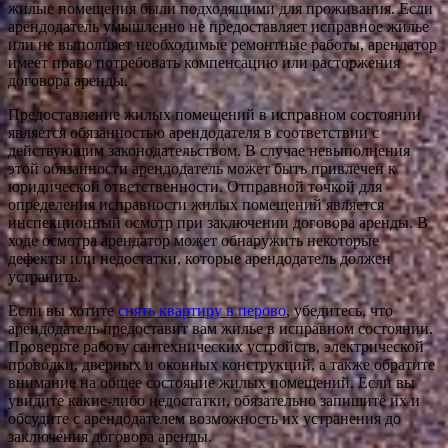
жилые помещения были подходящими для проживания. Если
арендодатель умышленно не предоставляет исправное жилье
или не выполняет необходимые ремонтные работы, арендатор
имеет право потребовать компенсацию или расторжения
договора аренды.
Предоставление жилых помещений в исправном состоянии
является обязанностью арендодателя в соответствии с
действующим законодательством. В случае невыполнения
этой обязанности арендодатель может быть привлечен к
юридической ответственности. Отправной точкой для
определения исправности жилых помещений является
инспекционный осмотр при заключении договора аренды. В
ходе осмотра арендатор может обнаружить некоторые
дефекты или недостатки, которые арендодатель должен
устранить.
Если вы хотите
снять квартиру в перово
, убедитесь, что
арендодатель предоставит вам жилье в исправном состоянии.
Проверьте работу сантехнических устройств, электрической
проводки, дверных и оконных конструкций, а также обратите
внимание на общее состояние жилых помещений. Если вы
увидите какие-либо недостатки, обязательно запишите их и
обсудите с арендодателем возможность их устранения до
заключения договора аренды.