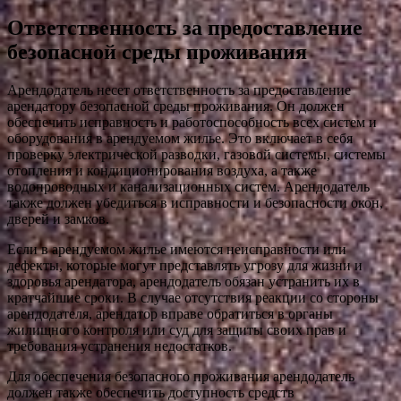
Ответственность за предоставление
безопасной среды проживания
Арендодатель несет ответственность за предоставление
арендатору безопасной среды проживания. Он должен
обеспечить исправность и работоспособность всех систем и
оборудования в арендуемом жилье. Это включает в себя
проверку электрической разводки, газовой системы, системы
отопления и кондиционирования воздуха, а также
водопроводных и канализационных систем. Арендодатель
также должен убедиться в исправности и безопасности окон,
дверей и замков.
Если в арендуемом жилье имеются неисправности или
дефекты, которые могут представлять угрозу для жизни и
здоровья арендатора, арендодатель обязан устранить их в
кратчайшие сроки. В случае отсутствия реакции со стороны
арендодателя, арендатор вправе обратиться в органы
жилищного контроля или суд для защиты своих прав и
требования устранения недостатков.
Для обеспечения безопасного проживания арендодатель
должен также обеспечить доступность средств