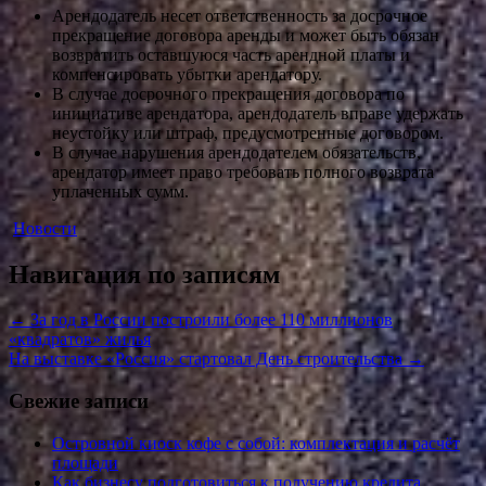
Арендодатель несет ответственность за досрочное
прекращение договора аренды и может быть обязан
возвратить оставшуюся часть арендной платы и
компенсировать убытки арендатору.
В случае досрочного прекращения договора по
инициативе арендатора, арендодатель вправе удержать
неустойку или штраф, предусмотренные договором.
В случае нарушения арендодателем обязательств,
арендатор имеет право требовать полного возврата
уплаченных сумм.
Новости
Навигация по записям
←
За год в России построили более 110 миллионов
«квадратов» жилья
На выставке «Россия» стартовал День строительства
→
Свежие записи
Островной киоск кофе с собой: комплектация и расчёт
площади
Как бизнесу подготовиться к получению кредита