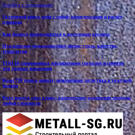
Перейти к содержимому
Островной киоск кофе с собой: комплектация и расчёт
площади
Как бизнесу подготовиться к получению кредита
Итальянские межкомнатные двери: стиль, качество,
технологии
ТОП-10 современных анализаторов сигналов и спектра
для точных измерений
Кран 750 тонн в аренду: инженерная логистика и тяжёлый
подъём
Ролл ворота «под ключ»: комплексное оснащение проёмов
любой сложности