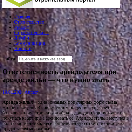
Главная
Строительство
Ремонт
Стройматериалы
Дизайн
Коммуникации
Новости
Найти:
Ответственность арендодателя при
аренде жилья — что нужно знать
19.01.2024
Author
Аренда жилья
– одна из самых популярных форм съема
жилой площади. В современном обществе существует
большое количество ситуаций, когда люди предпочитают не
покупать квартиру, а арендовать ее. Арендодатель, выступая в
роли собственника, несет определенную ответственность за
предоставляемое жилье.