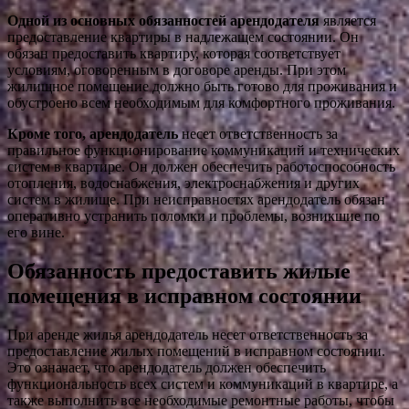
Одной из основных обязанностей арендодателя
является
предоставление квартиры в надлежащем состоянии. Он
обязан предоставить квартиру, которая соответствует
условиям, оговоренным в договоре аренды. При этом
жилищное помещение должно быть готово для проживания и
обустроено всем необходимым для комфортного проживания.
Кроме того, арендодатель
несет ответственность за
правильное функционирование коммуникаций и технических
систем в квартире. Он должен обеспечить работоспособность
отопления, водоснабжения, электроснабжения и других
систем в жилище. При неисправностях арендодатель обязан
оперативно устранить поломки и проблемы, возникшие по
его вине.
Обязанность предоставить жилые
помещения в исправном состоянии
При аренде жилья арендодатель несет ответственность за
предоставление жилых помещений в исправном состоянии.
Это означает, что арендодатель должен обеспечить
функциональность всех систем и коммуникаций в квартире, а
также выполнить все необходимые ремонтные работы, чтобы