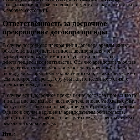
газоснабжения и горячего водоснабжения также должны быть
в рабочем состоянии.
Ответственность за досрочное
прекращение договора аренды
В случае досрочного прекращения договора аренды жилья,
обязательства и ответственность арендодателя могут
варьироваться в зависимости от условий договора и
действующего законодательства. Обычно арендодатель обязан
возвратить арендатору оставшуюся часть арендной платы за
период, на который был заключен договор, а также возможно
компенсировать арендатору убытки, понесенные в связи с
прекращением договора.
В случае если досрочное прекращение договора произошло по
инициативе арендатора, арендодатель вправе удержать сумму,
равную неустойке или штрафу, предусмотренным договором.
Однако в случае нарушения арендодателем обязательств,
арендатор вправе требовать возврата всех уплаченных сумм в
рамках договора аренды.
Итог: