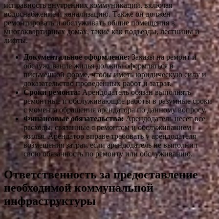
исправность внутренних коммуникаций, включая
водоснабжение и канализацию. Также он должен
ремонтировать и обслуживать общие помещения в
многоквартирных домах, такие как подъезды, лестницы и
лифты.
Документальное оформление:
Заказы на ремонт и
обслуживание жилья должны оформляться в
письменной форме, чтобы иметь юридическую силу и
доказательство проведенных работ и затрат.
Сроки ремонта:
Арендодатель обязан выполнять
ремонтные и обслуживающие работы в разумные сроки
с момента обращения арендатора по данному вопросу.
Финансовые обязательства:
Арендодатель несет все
расходы, связанные с ремонтом и обслуживанием
жилья. Арендатор вправе требовать у арендодателя
возмещения затрат, если арендодатель не выполнил
свою обязанность по ремонту или обслуживанию.
Ответственность за предоставление
необходимой коммунальной
инфраструктуры