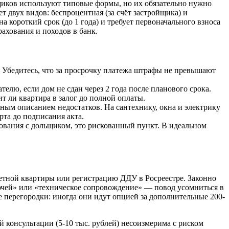
щиков используют типовые формы, но их обязательно нужно
т двух видов: беспроцентная (за счёт застройщика) и
а короткий срок (до 1 года) и требует первоначального взноса
рахования и походов в банк.
 Убедитесь, что за просрочку платежа штрафы не превышают
елю, если дом не сдан через 2 года после планового срока.
т ли квартира в залог до полной оплаты.
ным описанием недостатков. На сантехнику, окна и электрику
рта до подписания акта.
сования с дольщиком, это рискованный пункт. В идеальном
ретной квартиры или регистрацию ДДУ в Росреестре. Законно
лючей» или «техническое сопровождение» — повод усомниться в
е перегородки: иногда они идут опцией за дополнительные 200-
 консультации (5-10 тыс. рублей) несоизмерима с риском