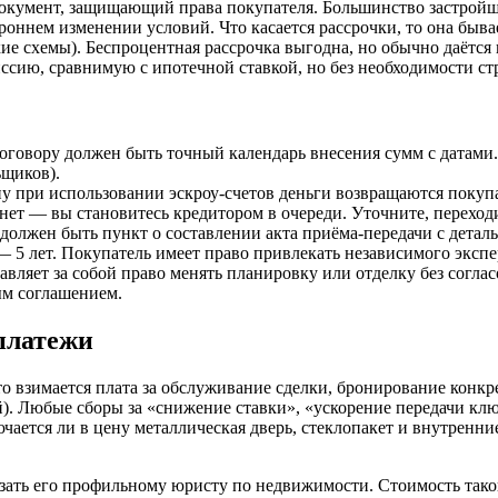
документ, защищающий права покупателя. Большинство застрой
роннем изменении условий. Что касается рассрочки, то она бывае
е схемы). Беспроцентная рассрочка выгодна, но обычно даётся н
иссию, сравнимую с ипотечной ставкой, но без необходимости ст
оговору должен быть точный календарь внесения сумм с датами.
ьщиков).
у при использовании эскроу-счетов деньги возвращаются покупат
 нет — вы становитесь кредитором в очереди. Уточните, переходи
олжен быть пункт о составлении акта приёма-передачи с деталь
— 5 лет. Покупатель имеет право привлекать независимого экспе
авляет за собой право менять планировку или отделку без согла
ым соглашением.
платежи
то взимается плата за обслуживание сделки, бронирование конк
ей). Любые сборы за «снижение ставки», «ускорение передачи к
чается ли в цену металлическая дверь, стеклопакет и внутренни
зать его профильному юристу по недвижимости. Стоимость такой