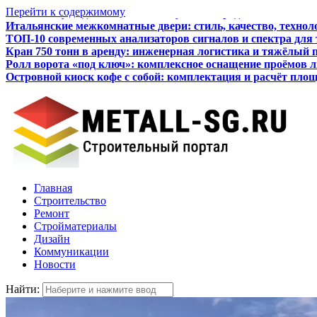
Перейти к содержимому
Итальянские межкомнатные двери: стиль, качество, технол
ТОП-10 современных анализаторов сигналов и спектра для
Кран 750 тонн в аренду: инженерная логистика и тяжёлый 
Ролл ворота «под ключ»: комплексное оснащение проёмов 
Островной киоск кофе с собой: комплектация и расчёт пло
Как бизнесу подготовиться к получению кредита
Главная
Строительство
Ремонт
Стройматериалы
Дизайн
Коммуникации
Новости
Найти: