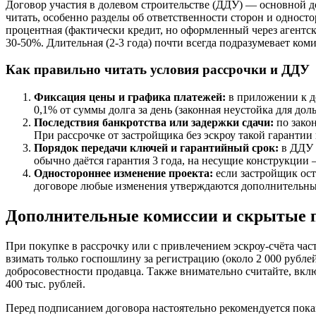
Договор участия в долевом строительстве (ДДУ) — основной 
читать, особенно разделы об ответственности сторон и односто
процентная (фактически кредит, но оформленный через агентски
30-50%. Длительная (2-3 года) почти всегда подразумевает ком
Как правильно читать условия рассрочки и ДДУ
Фиксация цены и графика платежей:
в приложении к д
0,1% от суммы долга за день (законная неустойка для дол
Последствия банкротства или задержки сдачи:
по закон
При рассрочке от застройщика без эскроу такой гарантии
Порядок передачи ключей и гарантийный срок:
в ДДУ д
обычно даётся гарантия 3 года, на несущие конструкции 
Одностороннее изменение проекта:
если застройщик ост
договоре любые изменения утверждаются дополнительн
Дополнительные комиссии и скрытые 
При покупке в рассрочку или с привлечением эскроу-счёта час
взимать только госпошлину за регистрацию (около 2 000 рубл
добросовестности продавца. Также внимательно считайте, вклю
400 тыс. рублей.
Перед подписанием договора настоятельно рекомендуется пока