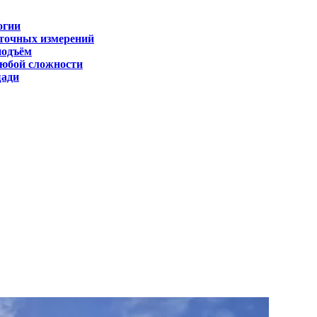
огии
 точных измерений
подъём
любой сложности
щади