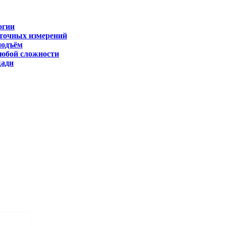
огии
 точных измерений
подъём
любой сложности
щади