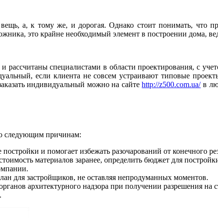
щь, а, к тому же, и дорогая. Однако стоит понимать, что пр
ожника, это крайне необходимый элемент в построении дома, вед
ы и рассчитаны специалистами в области проектирования, с уче
дуальный, если клиента не совсем устраивают типовые проект
 заказать индивидуальный можно на сайте
http://z500.com.ua/
в лю
по следующим причинам:
 постройки и помогает избежать разочарований от конечного рез
стоимость материалов заранее, определить бюджет для постройк
омпании.
план для застройщиков, не оставляя непродуманных моментов.
органов архитектурного надзора при получении разрешения на с
.