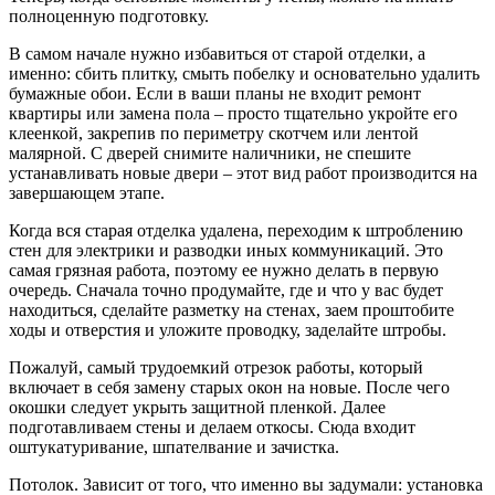
полноценную подготовку.
В самом начале нужно избавиться от старой отделки, а
именно: сбить плитку, смыть побелку и основательно удалить
бумажные обои. Если в ваши планы не входит ремонт
квартиры или замена пола – просто тщательно укройте его
клеенкой, закрепив по периметру скотчем или лентой
малярной. С дверей снимите наличники, не спешите
устанавливать новые двери – этот вид работ производится на
завершающем этапе.
Когда вся старая отделка удалена, переходим к штроблению
стен для электрики и разводки иных коммуникаций. Это
самая грязная работа, поэтому ее нужно делать в первую
очередь. Сначала точно продумайте, где и что у вас будет
находиться, сделайте разметку на стенах, заем проштобите
ходы и отверстия и уложите проводку, заделайте штробы.
Пожалуй, самый трудоемкий отрезок работы, который
включает в себя замену старых окон на новые. После чего
окошки следует укрыть защитной пленкой. Далее
подготавливаем стены и делаем откосы. Сюда входит
оштукатуривание, шпателвание и зачистка.
Потолок. Зависит от того, что именно вы задумали: установка